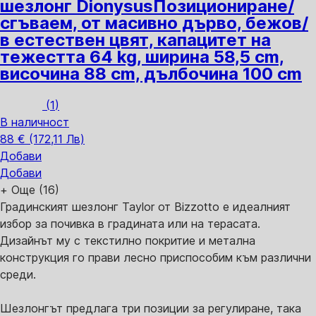
шезлонг Dionysus
Позициониране/
сгъваем, от масивно дърво, бежов/
в естествен цвят, капацитет на
тежестта 64 kg, ширина 58,5 cm,
височина 88 cm, дълбочина 100 cm
(
1
)
В наличност
88 € (172,11 Лв)
Добави
Добави
+
Още (16)
Градинският шезлонг Taylor от Bizzotto е идеалният
избор за почивка в градината или на терасата.
Дизайнът му с текстилно покритие и метална
конструкция го прави лесно приспособим към различни
среди.
Шезлонгът предлага три позиции за регулиране, така