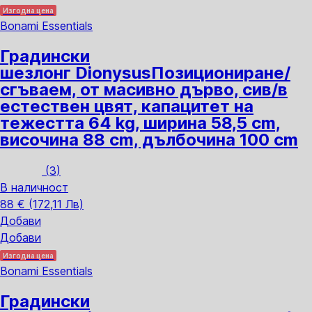
Изгодна цена
Bonami Essentials
Градински
шезлонг Dionysus
Позициониране/
сгъваем, от масивно дърво, сив/в
естествен цвят, капацитет на
тежестта 64 kg, ширина 58,5 cm,
височина 88 cm, дълбочина 100 cm
(
3
)
В наличност
88 € (172,11 Лв)
Добави
Добави
Изгодна цена
Bonami Essentials
Градински