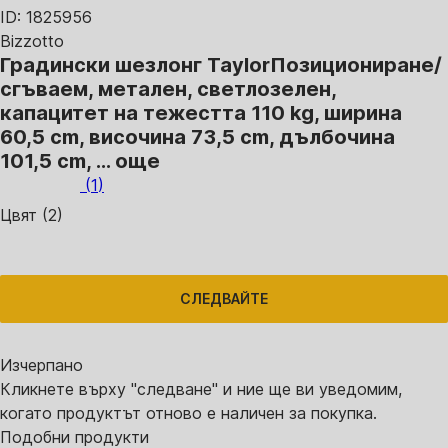
ID: 1825956
Bizzotto
Градински шезлонг Taylor
Позициониране/
сгъваем, метален, светлозелен,
капацитет на тежестта 110 kg, ширина
60,5 cm, височина 73,5 cm, дълбочина
101,5 cm
, …
още
(
1
)
Цвят (2)
СЛЕДВАЙТЕ
Изчерпанo
Кликнете върху "следване" и ние ще ви уведомим,
когато продуктът отново е наличен за покупка.
Подобни продукти