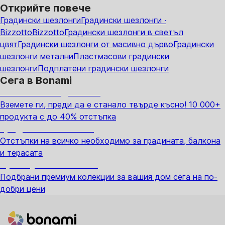
Открийте повече
Градински шезлонги
Градински шезлонги ·
Bizzotto
Bizzotto
Градински шезлонги в светъл
цвят
Градински шезлонги от масивно дърво
Градински
шезлонги метални
Пластмасови градински
шезлонги
Подплатени градински шезлонги
Сега в Bonami
Summer Sale до -40%
Вземете ги, преди да е станало твърде късно! 10 000+
продукта с до 40% отстъпка
Градина с отстъпка
Отстъпки на всичко необходимо за градината, балкона
и терасата
Премиум с отстъпка
Подбрани премиум колекции за вашия дом сега на по-
добри цени