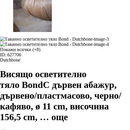
Покажи всички
(+8)
ID: 627706
Dutchbone
Висящо осветително
тяло Bond
С дървен абажур,
дървено/пластмасово, черно/
кафяво, ø 11 cm, височина
156,5 cm
, …
още