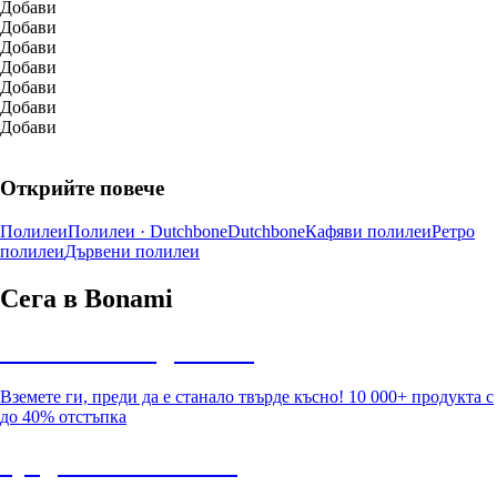
Добави
Добави
Добави
Добави
Добави
Добави
Добави
Открийте повече
Полилеи
Полилеи · Dutchbone
Dutchbone
Кафяви полилеи
Ретро
полилеи
Дървени полилеи
Сега в Bonami
Summer Sale до -40%
Вземете ги, преди да е станало твърде късно! 10 000+ продукта с
до 40% отстъпка
Градина с отстъпка