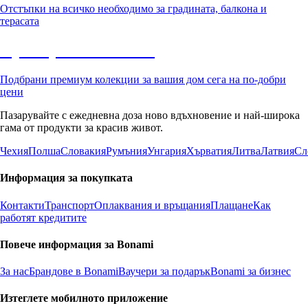
Отстъпки на всичко необходимо за градината, балкона и
терасата
Премиум с отстъпка
Подбрани премиум колекции за вашия дом сега на по-добри
цени
Пазарувайте с ежедневна доза ново вдъхновение и най-широка
гама от продукти за красив живот.
Чехия
Полша
Словакия
Румъния
Унгария
Хърватия
Литва
Латвия
Сл
Информация за покупката
Контакти
Транспорт
Оплаквания и връщания
Плащане
Как
работят кредитите
Повече информация за Bonami
За нас
Брандове в Bonami
Ваучери за подарък
Bonami за бизнес
Изтеглете мобилното приложение