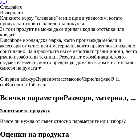
(
1
)
Следвайте
Изчерпанo
Кликнете върху "следване" и ние ще ви уведомим, когато
продуктът отново е наличен за покупка.
За този продукт не може да се прилага код за отстъпка или
кредит
Dutchbone е холандска марка, която произвежда мебели и
аксесоари от естествени материали, които правят всяко изделие
оригинално. За изработката им се използват традиционни, често
ръчно изработени техники. Резултатът е комбинация, която
създава елементи, които превръщат дома ви в дом в истинския
смисъл на думата ♥
С дървен абажур
Дървено/пластмасово
Черно/кафяво
Ø 11
cm
Височина 156,5 cm
Всички параметри
Размери, материал, ...
Запитване за продукта
Имате ли нужда от съвет относно параметрите или избора?
Оценки на продукта