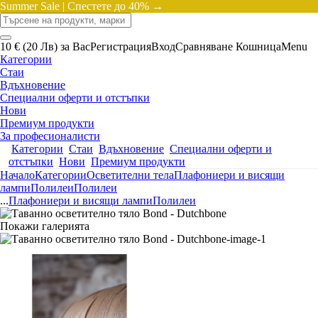
Summer Sale |
Спестете до 40% →
10 € (20 Лв) за Вас
Регистрация
Вход
Сравняване
Кошница
Menu
Категории
Стаи
Вдъхновение
Специални оферти и отстъпки
Нови
Премиум продукти
За професионалисти
Категории
Стаи
Вдъхновение
Специални оферти и
отстъпки
Нови
Премиум продукти
Начало
Категории
Осветителни тела
Плафониери и висящи
лампи
Полилеи
Полилеи
...
Плафониери и висящи лампи
Полилеи
Покажи галерията