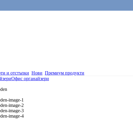
ти и отстъпки
Нови
Премиум продукти
йзери
Офис органайзери