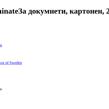
inate
За докумнети, картонен, 
en
 Box of Sweden
а