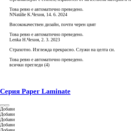
Това ревю е автоматично преведено.
N
Natálie K.
Чехия
,
14. 6. 2024
Висококачествен дизайн, почти черен цвят
Това ревю е автоматично преведено.
Lenka H.
Чехия
,
2. 3. 2023
Страхотно. Изглежда прекрасно. Служи на целта си.
Това ревю е автоматично преведено.
всички прегледи
(
4
)
Серия Paper Laminate
Добави
Добави
Добави
Добави
Добави