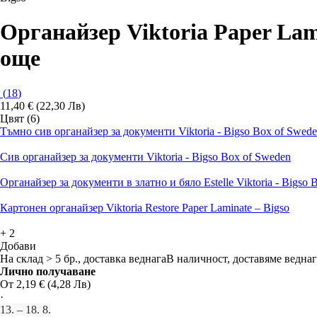
Органайзер Viktoria Paper Lam
още
(
18
)
11,40 € (22,30 Лв)
Цвят (6)
Тъмно сив органайзер за документи Viktoria - Bigso Box of Swed
Сив органайзер за документи Viktoria - Bigso Box of Sweden
Органайзер за документи в златно и бяло Estelle Viktoria - Bigso
Картонен органайзер Viktoria Restore Paper Laminate – Bigso
+
2
Добави
На склад > 5 бр., доставка веднага
В наличност, доставяме веднаг
Лично получаване
От 2,19 € (4,28 Лв)
·
13. – 18. 8.