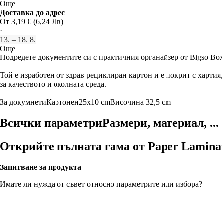
Още
Доставка до адрес
От 3,19 € (6,24 Лв)
·
13. – 18. 8.
Още
Подредете документите си с практичния органайзер от Bigso Box
Той е изработен от здрав рециклиран картон и е покрит с хартия,
за качеството и околната среда.
За докумнети
Картонен
25x10 cm
Височина 32,5 cm
Всички параметри
Размери, материал, ...
Открийте пълната гама от Paper Lamina
Запитване за продукта
Имате ли нужда от съвет относно параметрите или избора?