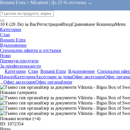
Bonami Extra × Micadoni |
До 25 % отстъпка →
10 € (20 Лв) за Вас
Регистрация
Вход
Сравняване
Кошница
Menu
Категории
Стаи
Bonami Extra
Вдъхновение
Специални оферти и отстъпки
Нови
Премиум продукти
За професионалисти
Категории
Стаи
Bonami Extra
Вдъхновение
Специални офер
Начало
Категории
Аксесоари за дома
Офис аксесоари
Офис органа
...
Офис аксесоари
Офис органайзери
Покажи галерията
Покажи всички
(+4)
ID: 1072354
Bigso