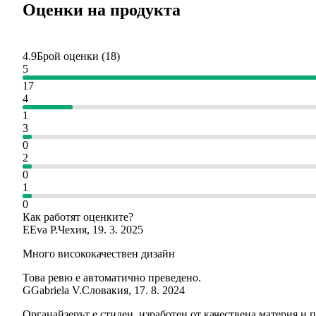
Оценки на продукта
4.9
Брой оценки
(
18
)
5
17
4
1
3
0
2
0
1
0
Как работят оценките?
E
Eva P.
Чехия
,
19. 3. 2025
Много висококачествен дизайн
Това ревю е автоматично преведено.
G
Gabriela V.
Словакия
,
17. 8. 2024
Органайзерът е стилен, изработен от качествена материя и 