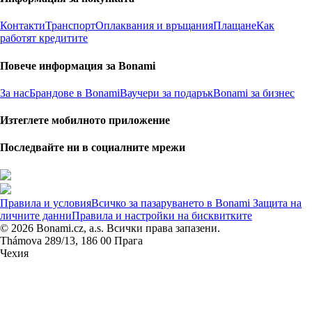
Контакти
Транспорт
Оплаквания и връщания
Плащане
Как
работят кредитите
Повече информация за Bonami
За нас
Брандове в Bonami
Ваучери за подарък
Bonami за бизнес
Изтеглете мобилното приложение
Последвайте ни в социалните мрежи
Правила и условия
Всичко за пазаруването в Bonami
Защита на
личните данни
Правила и настройки на бисквитките
© 2026 Bonami.cz, a.s. Всички права запазени.
Thámova 289/13, 186 00 Прага
Чехия