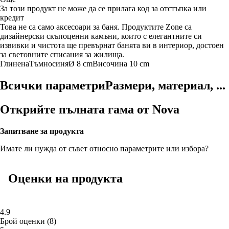
За този продукт не може да се прилага код за отстъпка или
кредит
Това не са само аксесоари за баня. Продуктите Zone са
дизайнерски скъпоценни камъни, които с елегантните си
извивки и чистота ще превърнат банята ви в интериор, достоен
за световните списания за жилища.
Глинена
Тъмносиня
Ø 8 cm
Височина 10 cm
Всички параметри
Размери, материал, ...
Открийте пълната гама от Nova
Запитване за продукта
Имате ли нужда от съвет относно параметрите или избора?
Оценки на продукта
4.9
Брой оценки
(
8
)