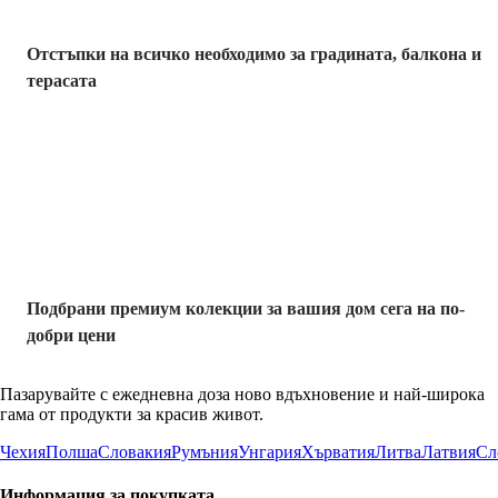
Отстъпки на всичко необходимо за градината, балкона и
терасата
Премиум с
отстъпка
Подбрани премиум колекции за вашия дом сега на по-
добри цени
Пазарувайте с ежедневна доза ново вдъхновение и най-широка
гама от продукти за красив живот.
Чехия
Полша
Словакия
Румъния
Унгария
Хърватия
Литва
Латвия
Сл
Информация за покупката