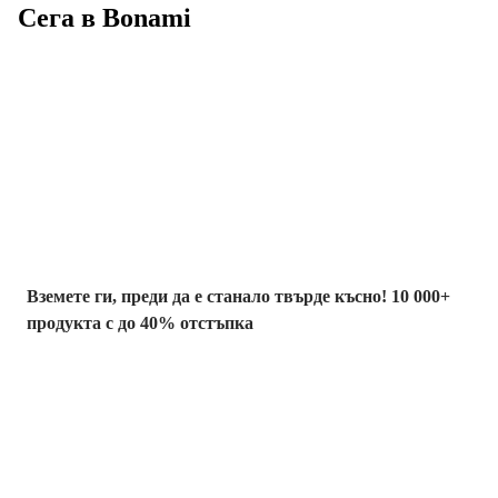
Сега в Bonami
Summer Sale до
-40%
Вземете ги, преди да е станало твърде късно! 10 000+
продукта с до 40% отстъпка
Градина с
отстъпка