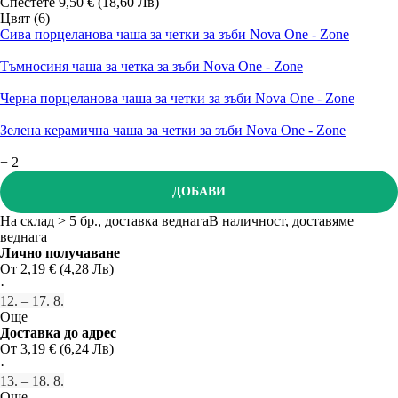
Спестете 9,50 € (18,60 Лв)
Цвят (6)
Сива порцеланова чаша за четки за зъби Nova One - Zone
Тъмносиня чаша за четка за зъби Nova One - Zone
Черна порцеланова чаша за четки за зъби Nova One - Zone
Зелена керамична чаша за четки за зъби Nova One - Zone
+
2
ДОБАВИ
На склад > 5 бр., доставка веднага
В наличност, доставяме
веднага
Лично получаване
От 2,19 € (4,28 Лв)
·
12. – 17. 8.
Още
Доставка до адрес
От 3,19 € (6,24 Лв)
·
13. – 18. 8.
Още