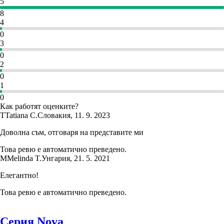
5
8
4
0
3
0
2
0
1
0
Как работят оценките?
T
Tatiana C.
Словакия
,
11. 9. 2023
Доволна съм, отговаря на представите ми
Това ревю е автоматично преведено.
M
Melinda T.
Унгария
,
21. 5. 2021
Елегантно!
Това ревю е автоматично преведено.
Серия Nova