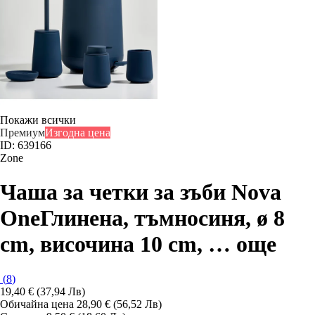
Покажи всички
Премиум
Изгодна цена
ID: 639166
Zone
Чаша за четки за зъби Nova
One
Глинена, тъмносиня, ø 8
cm, височина 10 cm
, …
още
(
8
)
19,40 € (37,94 Лв)
Обичайна цена 28,90 € (56,52 Лв)