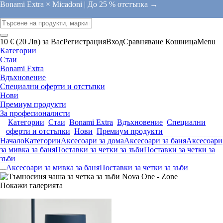
Bonami Extra × Micadoni |
До 25 % отстъпка →
10 € (20 Лв) за Вас
Регистрация
Вход
Сравняване
Кошница
Menu
Категории
Стаи
Bonami Extra
Вдъхновение
Специални оферти и отстъпки
Нови
Премиум продукти
За професионалисти
Категории
Стаи
Bonami Extra
Вдъхновение
Специални
оферти и отстъпки
Нови
Премиум продукти
Начало
Категории
Аксесоари за дома
Аксесоари за баня
Аксесоари
за мивка за баня
Поставки за четки за зъби
Поставки за четки за
зъби
...
Аксесоари за мивка за баня
Поставки за четки за зъби
Покажи галерията