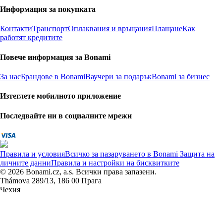
Информация за покупката
Контакти
Транспорт
Оплаквания и връщания
Плащане
Как
работят кредитите
Повече информация за Bonami
За нас
Брандове в Bonami
Ваучери за подарък
Bonami за бизнес
Изтеглете мобилното приложение
Последвайте ни в социалните мрежи
Правила и условия
Всичко за пазаруването в Bonami
Защита на
личните данни
Правила и настройки на бисквитките
© 2026 Bonami.cz, a.s. Всички права запазени.
Thámova 289/13, 186 00 Прага
Чехия