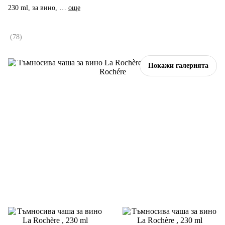
230 ml, за вино
, …
още
(
78
)
Покажи галерията