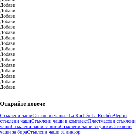
Добави
Добави
Добави
Добави
Добави
Добави
Добави
Добави
Добави
Добави
Добави
Добави
Добави
Добави
Добави
Добави
Открийте повече
Стъклени чаши
Стъклени чаши · La Rochére
La Rochére
Черни
стъклени чаши
Стъклени чаши в комплект
Пластмасови стъклени
чаши
Стъклени чаши за вино
Стъклени чаши за уиски
Стъклени
чаши за бира
Стъклени чаши за ликьор