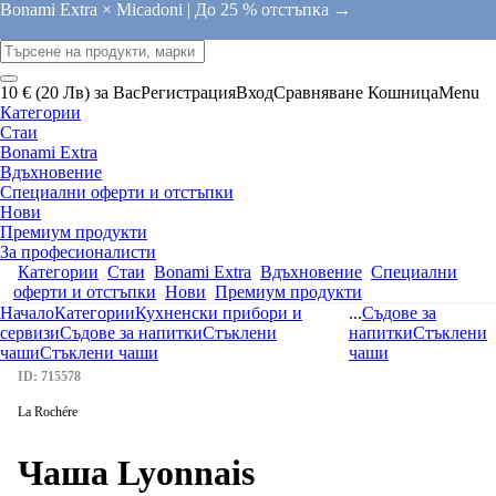
Bonami Extra × Micadoni |
До 25 % отстъпка →
10 € (20 Лв) за Вас
Регистрация
Вход
Сравняване
Кошница
Menu
Категории
Стаи
Bonami Extra
Вдъхновение
Специални оферти и отстъпки
Нови
Премиум продукти
За професионалисти
Категории
Стаи
Bonami Extra
Вдъхновение
Специални
оферти и отстъпки
Нови
Премиум продукти
Начало
Категории
Кухненски прибори и
...
Съдове за
сервизи
Съдове за напитки
Стъклени
напитки
Стъклени
чаши
Стъклени чаши
чаши
ID: 715578
La Rochére
Чаша Lyonnais