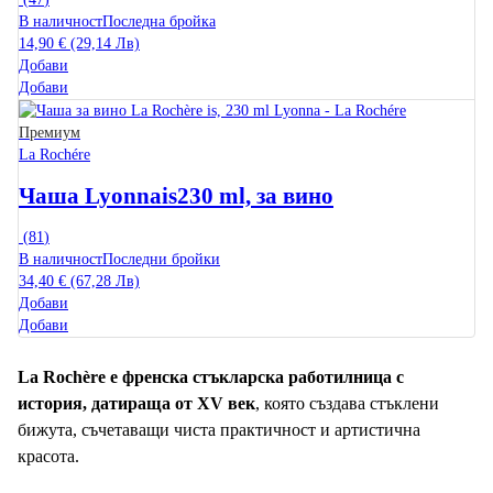
В наличност
Последна бройка
14,90 € (29,14 Лв)
Добави
Добави
Премиум
La Rochére
Чаша Lyonnais
230 ml, за вино
(
81
)
В наличност
Последни бройки
34,40 € (67,28 Лв)
Добави
Добави
La Rochère е френска стъкларска работилница с
история, датираща от XV век
, която създава стъклени
бижута, съчетаващи чиста практичност и артистична
красота.