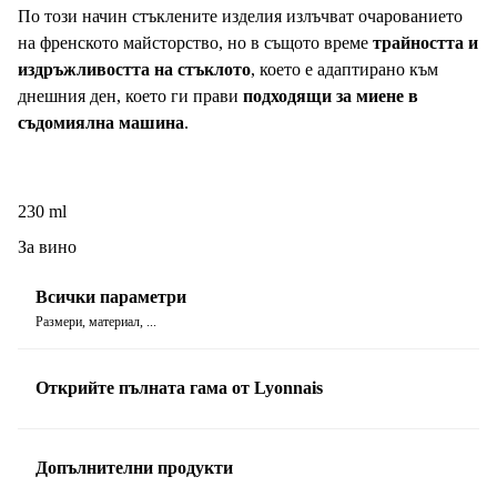
По този начин стъклените изделия излъчват очарованието
на френското майсторство, но в същото време
трайността и
издръжливостта на стъклото
, което е адаптирано към
днешния ден, което ги прави
подходящи за миене в
съдомиялна машина
.
230 ml
За вино
Всички параметри
Размери, материал, ...
Открийте пълната гама от Lyonnais
Допълнителни продукти