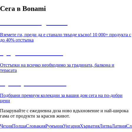
Сега в Bonami
Summer Sale до -40%
Вземете ги, преди да е станало твърде късно! 10 000+ продукта с
до 40% отстъпка
Градина с отстъпка
Отстъпки на всичко необходимо за градината, балкона и
терасата
Премиум с отстъпка
Подбрани премиум колекции за вашия дом сега на по-добри
цени
Пазарувайте с ежедневна доза ново вдъхновение и най-широка
гама от продукти за красив живот.
Чехия
Полша
Словакия
Румъния
Унгария
Хърватия
Литва
Латвия
Сл