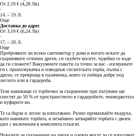
От 2,19 € (4,28 Лв)
·
14. – 19. 8.
Още
Доставка до адрес
От 3,19 € (6,24 Лв)
·
17. – 20. 8.
Още
Преброявате ли всеки сантиметър у дома и когато искате да
съхранявате сезонни дрехи, си скубете косите, чудейки се къде
да ги сложите? Вакуумните пакети са точно за вас - изсмуквате
ги с прахосмукачка и изведнъж гигантската торба, пълна с
дрехи, се превръща в палачинка, която се побира добре под
леглото или в гардероба.
Тези навиващи се торбички за съхранение при пътуване ще
спестят до 50 % от пространството в гардеробите, чекмеджетата
и куфарите ви.
Те са бързи и лесни за използване. Ръчно премахвайте въздуха,
като навивате торбата, и незабавно затваряйте торбата с двоен
цип с включения в комплекта плъзгач.
Чувалите за съхранение на дрехи и одеяла могат да се използват