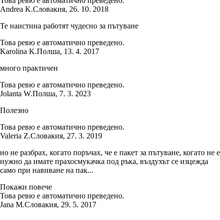
Това ревю е автоматично преведено.
Andrea K.
Словакия
,
26. 10. 2018
Те наистина работят чудесно за пътуване
Това ревю е автоматично преведено.
Karolina K.
Полша
,
13. 4. 2017
много практичен
Това ревю е автоматично преведено.
Jolanta W.
Полша
,
7. 3. 2023
Полезно
Това ревю е автоматично преведено.
Valeria Z.
Словакия
,
27. 3. 2019
но не разбрах, когато поръчах, че е пакет за пътуване, когато не е
нужно да имате прахосмукачка под ръка, въздухът се изцежда
само при навиване на пак...
Покажи повече
Това ревю е автоматично преведено.
Jana M.
Словакия
,
29. 5. 2017