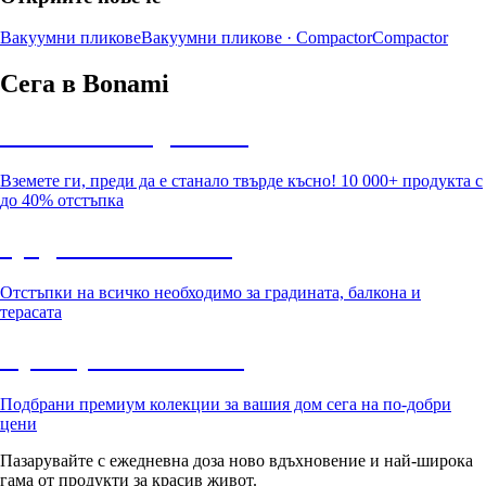
Вакуумни пликове
Вакуумни пликове · Compactor
Compactor
Сега в Bonami
Summer Sale до -40%
Вземете ги, преди да е станало твърде късно! 10 000+ продукта с
до 40% отстъпка
Градина с отстъпка
Отстъпки на всичко необходимо за градината, балкона и
терасата
Премиум с отстъпка
Подбрани премиум колекции за вашия дом сега на по-добри
цени
Пазарувайте с ежедневна доза ново вдъхновение и най-широка
гама от продукти за красив живот.