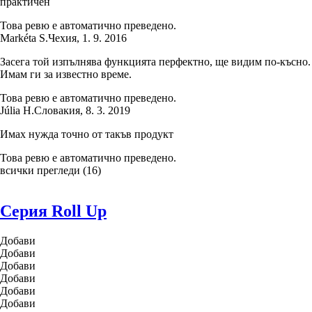
практичен
Това ревю е автоматично преведено.
Markéta S.
Чехия
,
1. 9. 2016
Засега той изпълнява функцията перфектно, ще видим по-късно.
Имам ги за известно време.
Това ревю е автоматично преведено.
Júlia H.
Словакия
,
8. 3. 2019
Имах нужда точно от такъв продукт
Това ревю е автоматично преведено.
всички прегледи
(
16
)
Серия Roll Up
Добави
Добави
Добави
Добави
Добави
Добави