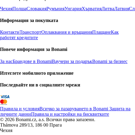
Чехия
Полша
Словакия
Румъния
Унгария
Хърватия
Литва
Латвия
Сл
Информация за покупката
Контакти
Транспорт
Оплаквания и връщания
Плащане
Как
работят кредитите
Повече информация за Bonami
За нас
Брандове в Bonami
Ваучери за подарък
Bonami за бизнес
Изтеглете мобилното приложение
Последвайте ни в социалните мрежи
Правила и условия
Всичко за пазаруването в Bonami
Защита на
личните данни
Правила и настройки на бисквитките
© 2026 Bonami.cz, a.s. Всички права запазени.
Thámova 289/13, 186 00 Прага
Чехия