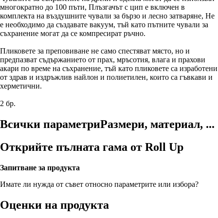
многократно до 100 пъти, Плъзгачът с цип е включен в
комплекта на въздушните чували за бързо и лесно затваряне, Не
е необходимо да създавате вакуум, тъй като пътните чували за
съхранение могат да се компресират ръчно.
Пликовете за преповиване не само спестяват място, но и
предпазват съдържанието от прах, мръсотия, влага и прахови
акари по време на съхранение, тъй като пликовете са изработени
от здрав и издръжлив найлон и полиетилен, които са гъвкави и
херметични.
2 бр.
Всички параметри
Размери, материал, ...
Открийте пълната гама от Roll Up
Запитване за продукта
Имате ли нужда от съвет относно параметрите или избора?
Оценки на продукта