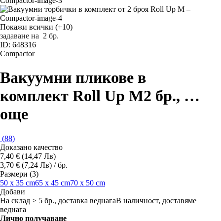
Покажи всички
(+10)
задаване на 2 бр.
ID: 648316
Compactor
Вакуумни пликове в
комплект Roll Up M
2 бр.
, …
още
(
88
)
Доказано качество
7,40 € (14,47 Лв)
3,70 € (7,24 Лв) / бр.
Размери (3)
50 x 35 cm
65 x 45 cm
70 x 50 cm
Добави
На склад > 5 бр., доставка веднага
В наличност, доставяме
веднага
Лично получаване