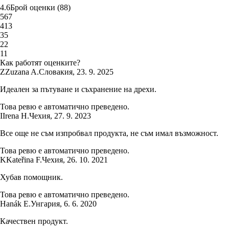
4.6
Брой оценки
(
88
)
5
67
4
13
3
5
2
2
1
1
Как работят оценките?
Z
Zuzana A.
Словакия
,
23. 9. 2025
Идеален за пътуване и съхранение на дрехи.
Това ревю е автоматично преведено.
I
Irena H.
Чехия
,
27. 9. 2023
Все още не съм изпробвал продукта, не съм имал възможност.
Това ревю е автоматично преведено.
K
Kateřina F.
Чехия
,
26. 10. 2021
Хубав помощник.
Това ревю е автоматично преведено.
Hanák E.
Унгария
,
6. 6. 2020
Качествен продукт.