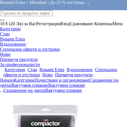
Bonami Extra × Micadoni |
До 25 % отстъпка →
10 € (20 Лв) за Вас
Регистрация
Вход
Сравняване
Кошница
Menu
Категории
Стаи
Bonami Extra
Вдъхновение
Специални оферти и отстъпки
Нови
Премиум продукти
За професионалисти
Категории
Стаи
Bonami Extra
Вдъхновение
Специални
оферти и отстъпки
Нови
Премиум продукти
Начало
Категории
Почистване и организиране
Съхранение на
дрехи
Вакуумни пликове
Вакуумни пликове
...
Съхранение на дрехи
Вакуумни пликове