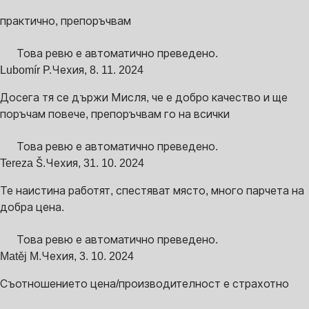
практично, препоръчвам
Това ревю е автоматично преведено.
Lubomír P.
Чехия
,
8. 11. 2024
Досега тя се държи Мисля, че е добро качество и ще
поръчам повече, препоръчвам го на всички
Това ревю е автоматично преведено.
Tereza Š.
Чехия
,
31. 10. 2024
Те наистина работят, спестяват място, много парчета на
добра цена.
Това ревю е автоматично преведено.
Matěj M.
Чехия
,
3. 10. 2024
Съотношението цена/производителност е страхотно