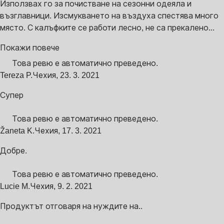
Използвах го за почистване на сезонни одеяла и
възглавници. Изсмукването на въздуха спестява много
място. С калъфките се работи лесно, не са прекалено...
Покажи повече
Това ревю е автоматично преведено.
Tereza P.
Чехия
,
23. 3. 2021
Супер
Това ревю е автоматично преведено.
Žaneta K.
Чехия
,
17. 3. 2021
Добре.
Това ревю е автоматично преведено.
Lucie M.
Чехия
,
9. 2. 2021
Продуктът отговаря на нуждите на..