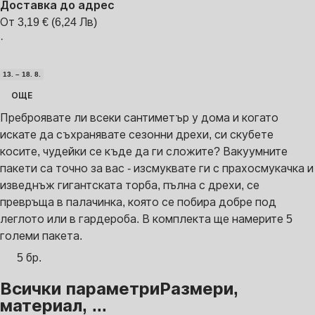
Доставка до адрес
От 3,19 € (6,24 Лв)
·
13. – 18. 8.
ОЩЕ
Преброявате ли всеки сантиметър у дома и когато
искате да съхранявате сезонни дрехи, си скубете
косите, чудейки се къде да ги сложите? Вакуумните
пакети са точно за вас - изсмуквате ги с прахосмукачка и
изведнъж гигантската торба, пълна с дрехи, се
превръща в палачинка, която се побира добре под
леглото или в гардероба. В комплекта ще намерите 5
големи пакета.
5 бр.
Всички параметри
Размери,
материал, ...