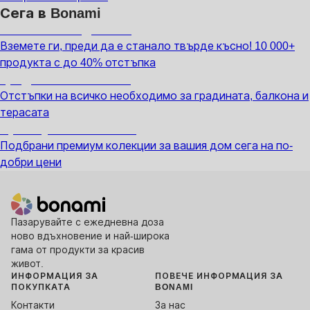
Сега в Bonami
Summer Sale до -40%
Вземете ги, преди да е станало твърде късно! 10 000+
продукта с до 40% отстъпка
Градина с отстъпка
Отстъпки на всичко необходимо за градината, балкона и
терасата
Премиум с отстъпка
Подбрани премиум колекции за вашия дом сега на по-
добри цени
Пазарувайте с ежедневна доза
ново вдъхновение и най-широка
гама от продукти за красив
живот.
ИНФОРМАЦИЯ ЗА
ПОВЕЧЕ ИНФОРМАЦИЯ ЗА
ПОКУПКАТА
BONAMI
Контакти
За нас