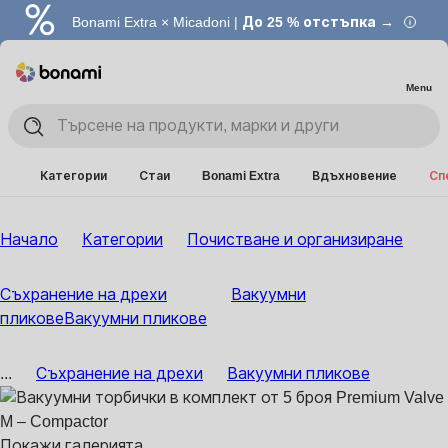
Bonami Extra × Micadoni |
До 25 % отстъпка →
Menu
Категории
Стаи
Bonami Extra
Вдъхновение
Сп
Начало
Категории
Почистване и организиране
Съхранение на дрехи
Вакуумни
пликове
Вакуумни пликове
...
Съхранение на дрехи
Вакуумни пликове
Покажи галерията