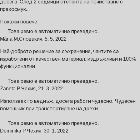
досега. След 2 седмици степента на почистване с
прахосмук...
Покажи повече
Това ревю е автоматично преведено.
Mária M.
Словакия
,
5. 5. 2022
Най-доброто решение за съхранение, чантите са
изработени от качествен материал, издръжливи и 100%
функционални
Това ревю е автоматично преведено.
Žaneta P.
Чехия
,
21. 3. 2022
Използвах го веднъж, досега работи чудесно. Чудесен
помощник при транспортиране на дрехи
Това ревю е автоматично преведено.
Dominika P.
Чехия
,
30. 1. 2022