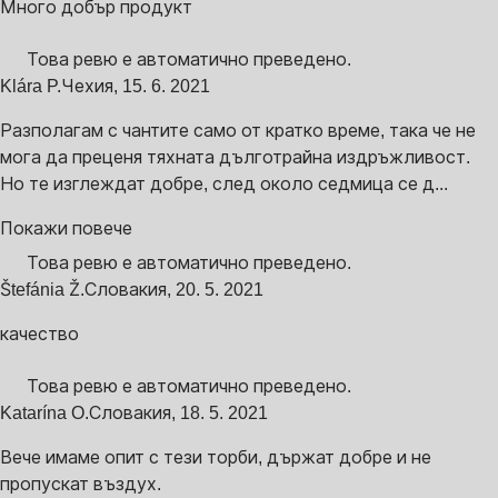
Много добър продукт
Това ревю е автоматично преведено.
Klára P.
Чехия
,
15. 6. 2021
Разполагам с чантите само от кратко време, така че не
мога да преценя тяхната дълготрайна издръжливост.
Но те изглеждат добре, след около седмица се д...
Покажи повече
Това ревю е автоматично преведено.
Štefánia Ž.
Словакия
,
20. 5. 2021
качество
Това ревю е автоматично преведено.
Katarína O.
Словакия
,
18. 5. 2021
Вече имаме опит с тези торби, държат добре и не
пропускат въздух.