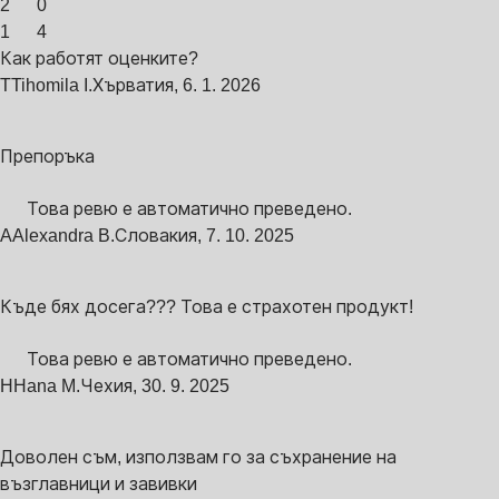
2
0
1
4
Как работят оценките?
T
Tihomila I.
Хърватия
,
6. 1. 2026
Препоръка
Това ревю е автоматично преведено.
A
Alexandra B.
Словакия
,
7. 10. 2025
Къде бях досега??? Това е страхотен продукт!
Това ревю е автоматично преведено.
H
Hana M.
Чехия
,
30. 9. 2025
Доволен съм, използвам го за съхранение на
възглавници и завивки