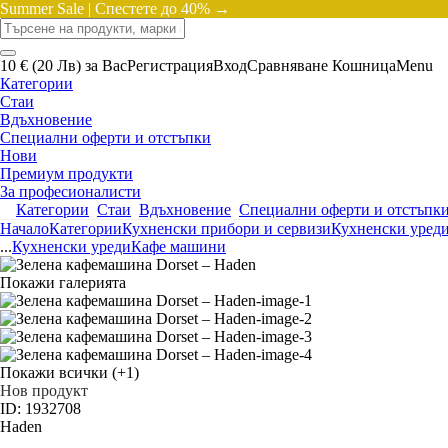
Summer Sale |
Спестете до 40% →
10 € (20 Лв) за Вас
Регистрация
Вход
Сравняване
Кошница
Menu
Категории
Стаи
Вдъхновение
Специални оферти и отстъпки
Нови
Премиум продукти
За професионалисти
Категории
Стаи
Вдъхновение
Специални оферти и отстъпк
Начало
Категории
Кухненски прибори и сервизи
Кухненски уред
...
Кухненски уреди
Кафе машини
Покажи галерията
Покажи всички
(+1)
Нов продукт
ID: 1932708
Haden