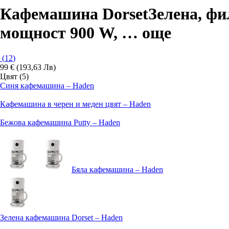
Кафемашина Dorset
Зелена, фи
мощност 900 W
, …
още
(
12
)
99 € (193,63 Лв)
Цвят (5)
Синя кафемашина – Haden
Кафемашина в черен и меден цвят – Haden
Бежова кафемашина Putty – Haden
Бяла кафемашина – Haden
Зелена кафемашина Dorset – Haden