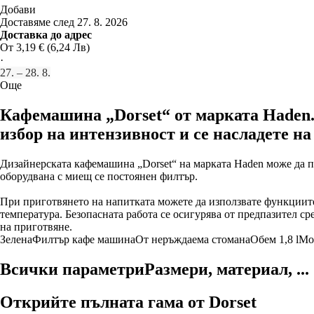
Добави
Доставяме след 27. 8. 2026
Доставка до адрес
От 3,19 € (6,24 Лв)
·
27. – 28. 8.
Още
Кафемашина „Dorset“ от марката Haden.
избор на интензивност и се насладете н
Дизайнерската кафемашина „Dorset“ на марката Haden може да п
оборудвана с миещ се постоянен филтър.
При приготвянето на напитката можете да използвате функциите 
температура. Безопасната работа се осигурява от предпазител сре
на приготвяне.
Зелена
Филтър кафе машина
От неръждаема стомана
Обем 1,8 l
Мо
Всички параметри
Размери, материал, ...
Открийте пълната гама от Dorset