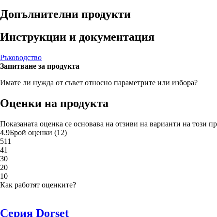
Допълнителни продукти
Инструкции и документация
Ръководство
Запитване за продукта
Имате ли нужда от съвет относно параметрите или избора?
Оценки на продукта
Показаната оценка се основава на отзиви на варианти на този пр
4.9
Брой оценки
(
12
)
5
11
4
1
3
0
2
0
1
0
Как работят оценките?
Серия Dorset