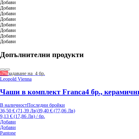
Добави
Добави
Добави
Добави
Добави
Добави
Добави
Добави
Допълнителни продукти
-7%
задаване на 4 бр.
Leopold Vienna
Чаши в комплект Franca
4 бр., керамични
В наличност
Последни бройки
36,50 € (71,39 Лв)
39,40 € (77,06 Лв)
9,13 € (17,86 Лв) / бр.
Добави
Добави
Pantone