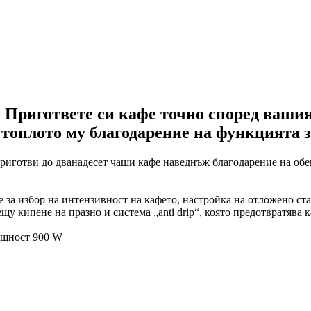
 Пригответе си кафе точно според вашия
а топлото му благодарение на функцията 
риготви до дванадесет чаши кафе наведнъж благодарение на обем
за избор на интензивност на кафето, настройка на отложено ста
щу кипене на празно и система „anti drip“, която предотвратява 
щност 900 W