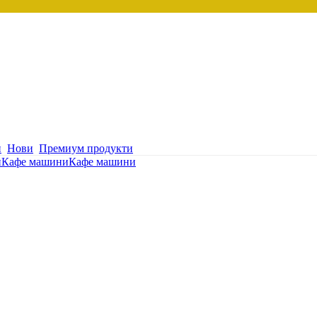
и
Нови
Премиум продукти
и
Кафе машини
Кафе машини