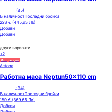
(
85
)
В наличност
Последни бройки
228 € (445,93 Лв)
Добави
Добави
други варианти
+2
Изгодна цена
Actona
Работна маса Neptun
50x110 cm
(
34
)
В наличност
Последни бройки
189 € (369,65 Лв)
Добави
Добави