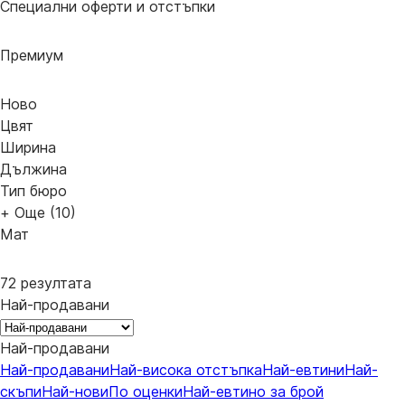
Специални оферти и отстъпки
Премиум
Новo
Цвят
Ширина
Дължина
Тип бюро
+ Още (10)
Мат
72 резултата
Най-продавани
Най-продавани
Най-продавани
Най-висока отстъпка
Най-евтини
Най-
скъпи
Най-нови
По оценки
Най-евтино за брой