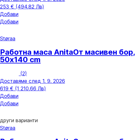
253 € (494,82 Лв)
Добави
Добави
Støraa
Работна маса Anita
От масивен бор,
50x140 cm
(
2
)
Доставяме след 1. 9. 2026
619 € (1 210,66 Лв)
Добави
Добави
други варианти
Støraa