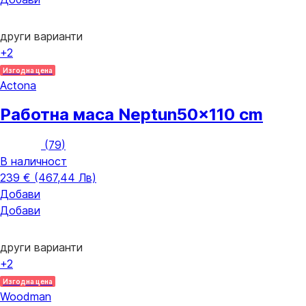
други варианти
+2
Изгодна цена
Actona
Работна маса Neptun
50x110 cm
(
79
)
В наличност
239 € (467,44 Лв)
Добави
Добави
други варианти
+2
Изгодна цена
Woodman