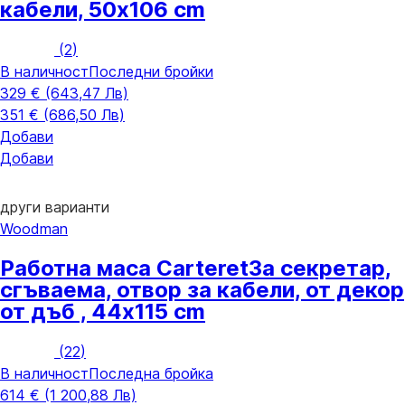
кабели, 50x106 cm
(
2
)
В наличност
Последни бройки
329 € (643,47 Лв)
351 € (686,50 Лв)
Добави
Добави
други варианти
Woodman
Работна маса Carteret
За секретар,
сгъваема, отвор за кабели, от декор
от дъб , 44x115 cm
(
22
)
В наличност
Последна бройка
614 € (1 200,88 Лв)