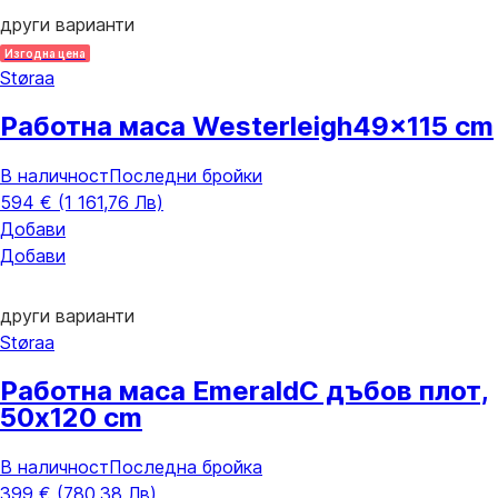
други варианти
Изгодна цена
Støraa
Работна маса Westerleigh
49x115 cm
В наличност
Последни бройки
594 € (1 161,76 Лв)
Добави
Добави
други варианти
Støraa
Работна маса Emerald
С дъбов плот,
50x120 cm
В наличност
Последна бройка
399 € (780,38 Лв)