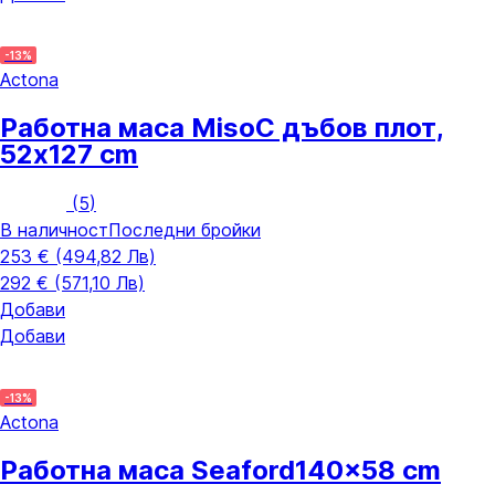
-13%
Actona
Работна маса Miso
С дъбов плот,
52x127 cm
(
5
)
В наличност
Последни бройки
253 € (494,82 Лв)
292 € (571,10 Лв)
Добави
Добави
-13%
Actona
Работна маса Seaford
140x58 cm