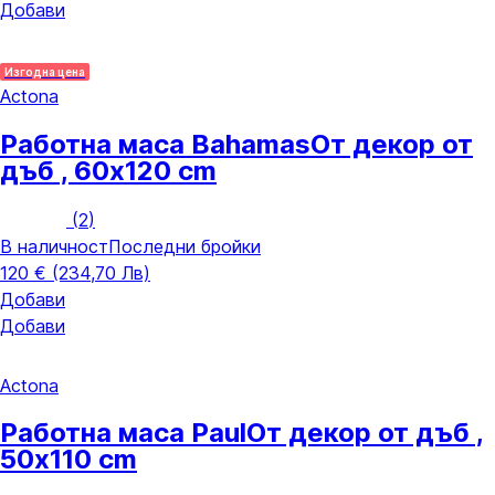
Добави
Изгодна цена
Actona
Работна маса Bahamas
От декор от
дъб , 60x120 cm
(
2
)
В наличност
Последни бройки
120 € (234,70 Лв)
Добави
Добави
Actona
Работна маса Paul
От декор от дъб ,
50x110 cm