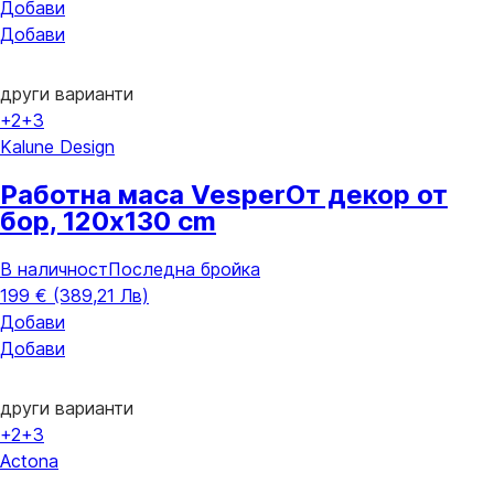
Добави
Добави
други варианти
+2
+3
Kalune Design
Работна маса Vesper
От декор от
бор, 120x130 cm
В наличност
Последна бройка
199 € (389,21 Лв)
Добави
Добави
други варианти
+2
+3
Actona