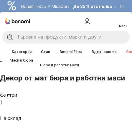
Bonami Extra × Micadoni |
До 25 % отстъпка →
Menu
Категории
Стаи
Bonami Extra
Вдъхновение
Сп
...
Маси и бюра
Бюра и работни маси
Декор от мат бюра и работни маси
Филтри
1
На склад