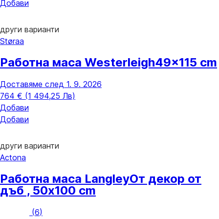
Добави
други варианти
Støraa
Работна маса Westerleigh
49x115 cm
Доставяме след 1. 9. 2026
764 € (1 494,25 Лв)
Добави
Добави
други варианти
Actona
Работна маса Langley
От декор от
дъб , 50x100 cm
(
6
)