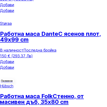
Добави
Добави
Støraa
Работна маса Dante
С ясенов плот,
49x99 cm
В наличност
Последна бройка
150 € (293,37 Лв)
Добави
Добави
Премиум
Hübsch
Работна маса Folk
Стенно, от
масивен дъб, 35x80 cm