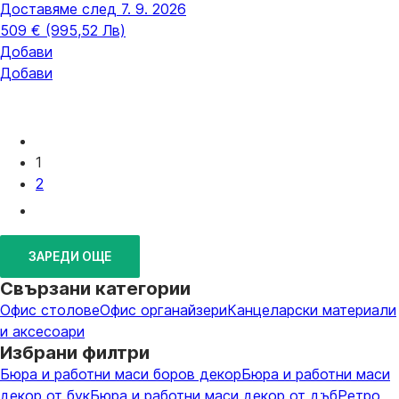
Доставяме след 7. 9. 2026
509 € (995,52 Лв)
Добави
Добави
1
2
ЗАРЕДИ ОЩЕ
Свързани категории
Офис столове
Офис органайзери
Канцеларски материали
и аксесоари
Избрани филтри
Бюра и работни маси боров декор
Бюра и работни маси
декор от бук
Бюра и работни маси декор от дъб
Ретро