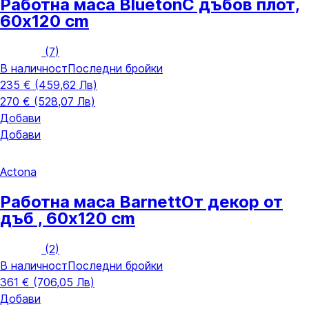
Работна маса Blueton
С дъбов плот,
60x120 cm
(
7
)
В наличност
Последни бройки
235 € (459,62 Лв)
270 € (528,07 Лв)
Добави
Добави
Actona
Работна маса Barnett
От декор от
дъб , 60x120 cm
(
2
)
В наличност
Последни бройки
361 € (706,05 Лв)
Добави