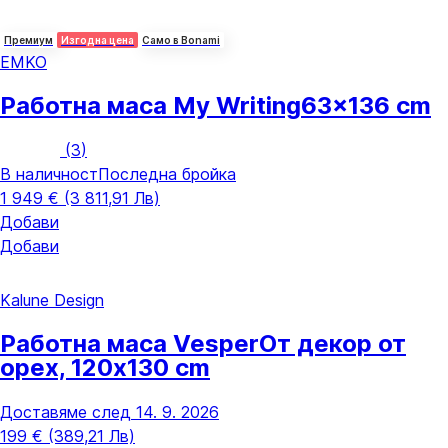
Премиум
Изгодна цена
Само в Bonami
EMKO
Работна маса My Writing
63x136 cm
(
3
)
В наличност
Последна бройка
1 949 € (3 811,91 Лв)
Добави
Добави
Kalune Design
Работна маса Vesper
От декор от
орех, 120x130 cm
Доставяме след 14. 9. 2026
199 € (389,21 Лв)