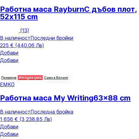
Работна маса Rayburn
С дъбов плот,
52x115 cm
(
13
)
В наличност
Последни бройки
225 € (440,06 Лв)
Добави
Добави
Премиум
Изгодна цена
Само в Bonami
EMKO
Работна маса My Writing
63x88 cm
В наличност
Последна бройка
1 656 € (3 238,85 Лв)
Добави
Добави