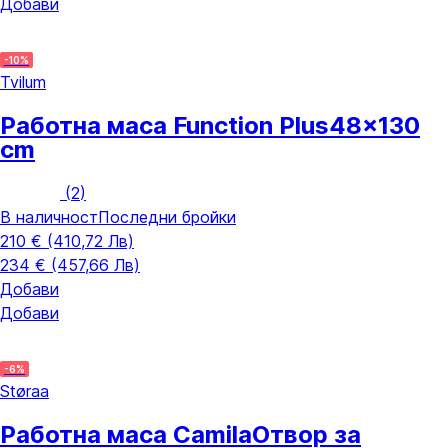
Добави
-10%
Tvilum
Работна маса Function Plus
48x130
cm
(
2
)
В наличност
Последни бройки
210 € (410,72 Лв)
234 € (457,66 Лв)
Добави
Добави
-6%
Støraa
Работна маса Camila
Отвор за