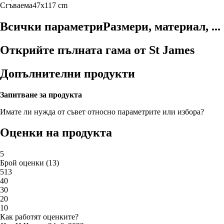
Сгъваема
47x117 cm
Всички параметри
Размери, материал, ...
Открийте пълната гама от St James
Допълнителни продукти
Запитване за продукта
Имате ли нужда от съвет относно параметрите или избора?
Оценки на продукта
5
Брой оценки
(
13
)
5
13
4
0
3
0
2
0
1
0
Как работят оценките?