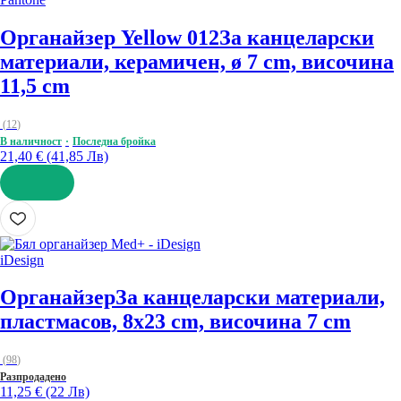
Органайзер Yellow 012
За канцеларски
материали, керамичен, ø 7 cm, височина
11,5 cm
(
12
)
В наличност
Последна бройка
21,40 € (41,85 Лв)
ДОБАВИ
iDesign
Органайзер
За канцеларски материали,
пластмасов, 8x23 cm, височина 7 cm
(
98
)
Разпродадено
11,25 € (22 Лв)