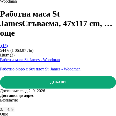
Woodman
Работна маса St
James
Сгъваема, 47x117 cm
, …
още
(
13
)
544 € (1 063,97 Лв)
Цвят (2)
Работна маса St. James - Woodman
Работно бюро с бял плот St. James - Woodman
ДОБАВИ
Доставяме след 2. 9. 2026
Доставка до адрес
Безплатно
·
2. – 4. 9.
Още