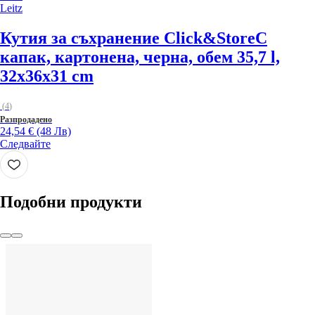
Leitz
Кутия за съхранение Click&Store
С
капак, картонена, черна, обем 35,7 l,
32x36x31 cm
(
4
)
Разпродадено
24,54 € (48 Лв)
Следвайте
Подобни продукти