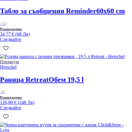
Табло за съобщения Reminder
60x60 cm
(
75
)
Разпродадено
34,77 € (68 Лв)
Следвайте
Премиум
Herschel
Раница Retreat
Обем 19,5 l
(
6
)
Разпродадено
126,80 € (248 Лв)
Следвайте