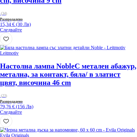
cm, височина 9 cm
(
34
)
Разпродадено
15,34 € (30 Лв)
Следвайте
Leitmotiv
Настолна лампа Noble
С метален абажур,
метална, за контакт, бяла/ в златист
цвят, височина 46 cm
(
23
)
Разпродадено
79,76 € (156 Лв)
Следвайте
Evila Originals