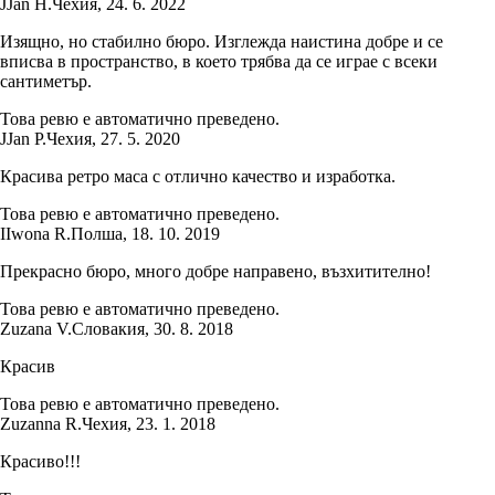
J
Jan H.
Чехия
,
24. 6. 2022
Изящно, но стабилно бюро. Изглежда наистина добре и се
вписва в пространство, в което трябва да се играе с всеки
сантиметър.
Това ревю е автоматично преведено.
J
Jan P.
Чехия
,
27. 5. 2020
Красива ретро маса с отлично качество и изработка.
Това ревю е автоматично преведено.
I
Iwona R.
Полша
,
18. 10. 2019
Прекрасно бюро, много добре направено, възхитително!
Това ревю е автоматично преведено.
Zuzana V.
Словакия
,
30. 8. 2018
Красив
Това ревю е автоматично преведено.
Zuzanna R.
Чехия
,
23. 1. 2018
Красиво!!!