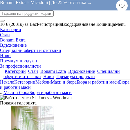
Bonami Extra × Micadoni |
До 25 % отстъпка →
10 € (20 Лв) за Вас
Регистрация
Вход
Сравняване
Кошница
Menu
Категории
Стаи
Bonami Extra
Вдъхновение
Специални оферти и отстъпки
Нови
Премиум продукти
За професионалисти
Категории
Стаи
Bonami Extra
Вдъхновение
Специални
оферти и отстъпки
Нови
Премиум продукти
Начало
Категории
Мебели
Маси и бюра
Бюра и работни маси
Бюра
и работни маси
...
Маси и бюра
Бюра и работни маси
Покажи галерията