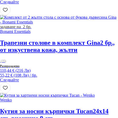
Следвайте
задаване на 2 бр.
Bonami Essentials
Трапезни столове в комплект Gina
2 бр.,
от изкуствена кожа, жълти
(
35
)
Разпродадено
110,44 € (216 Лв)
55,22 € (108 Лв) / бр.
Следвайте
Wenko
Кутия за носни кърпички Tucan
24x14