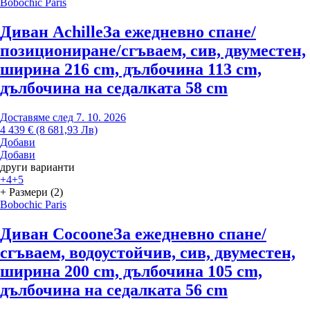
Bobochic Paris
Диван Achille
За ежедневно спане/
позициониране/сгъваем, сив, двуместен,
ширина 216 cm, дълбочина 113 cm,
дълбочина на седалката 58 cm
Доставяме след 7. 10. 2026
4 439 € (8 681,93 Лв)
Добави
Добави
други варианти
+4
+5
+ Размери (2)
Bobochic Paris
Диван Cocoone
За ежедневно спане/
сгъваем, водоустойчив, сив, двуместен,
ширина 200 cm, дълбочина 105 cm,
дълбочина на седалката 56 cm