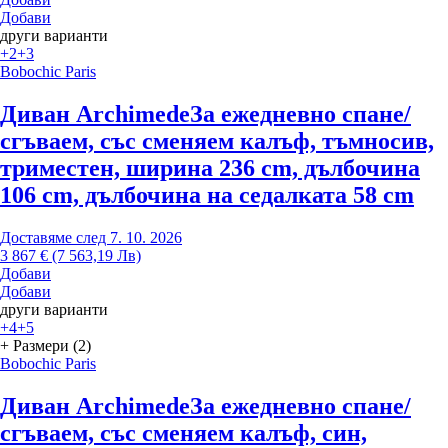
Добави
други варианти
+2
+3
Bobochic Paris
Диван Archimede
За ежедневно спане/
сгъваем, със сменяем калъф, тъмносив,
триместен, ширина 236 cm, дълбочина
106 cm, дълбочина на седалката 58 cm
Доставяме след 7. 10. 2026
3 867 € (7 563,19 Лв)
Добави
Добави
други варианти
+4
+5
+ Размери (2)
Bobochic Paris
Диван Archimede
За ежедневно спане/
сгъваем, със сменяем калъф, син,