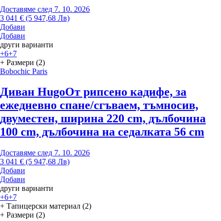
Доставяме след 7. 10. 2026
3 041 € (5 947,68 Лв)
Добави
Добави
други варианти
+6
+7
+ Размери (2)
Bobochic Paris
Диван Hugo
От рипсено кадифе, за
ежедневно спане/сгъваем, тъмносив,
двуместен, ширина 220 cm, дълбочина
100 cm, дълбочина на седалката 56 cm
Доставяме след 7. 10. 2026
3 041 € (5 947,68 Лв)
Добави
Добави
други варианти
+6
+7
+ Тапицерски материал (2)
+ Размери (2)