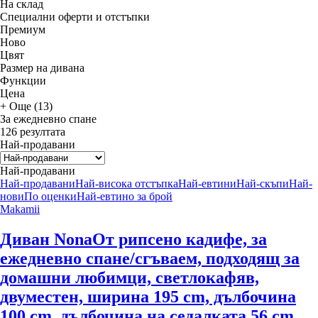
На склад
Специални оферти и отстъпки
Премиум
Новo
Цвят
Размер на дивана
Функции
Цена
+ Още (13)
За ежедневно спане
126 резултата
Най-продавани
Най-продавани
Най-продавани
Най-висока отстъпка
Най-евтини
Най-скъпи
Най-
нови
По оценки
Най-евтино за брой
Makamii
Диван Nona
От рипсено кадифе, за
ежедневно спане/сгъваем, подходящ за
домашни любимци, светлокафяв,
двуместен, ширина 195 cm, дълбочина
100 cm, дълбочина на седалката 56 cm