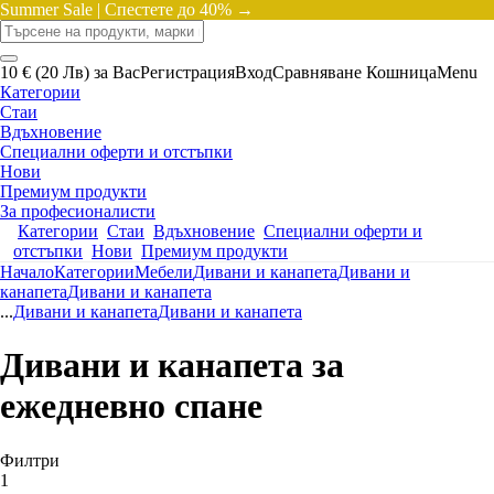
Summer Sale |
Спестете до 40% →
10 € (20 Лв) за Вас
Регистрация
Вход
Сравняване
Кошница
Menu
Категории
Стаи
Вдъхновение
Специални оферти и отстъпки
Нови
Премиум продукти
За професионалисти
Категории
Стаи
Вдъхновение
Специални оферти и
отстъпки
Нови
Премиум продукти
Начало
Категории
Мебели
Дивани и канапета
Дивани и
канапета
Дивани и канапета
...
Дивани и канапета
Дивани и канапета
Дивани и канапета за
ежедневно спане
Филтри
1