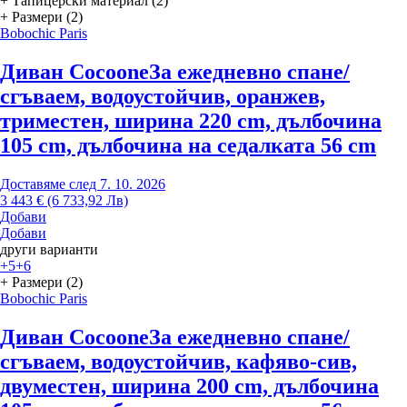
+ Тапицерски материал (2)
+ Размери (2)
Bobochic Paris
Диван Cocoone
За ежедневно спане/
сгъваем, водоустойчив, оранжев,
триместен, ширина 220 cm, дълбочина
105 cm, дълбочина на седалката 56 cm
Доставяме след 7. 10. 2026
3 443 € (6 733,92 Лв)
Добави
Добави
други варианти
+5
+6
+ Размери (2)
Bobochic Paris
Диван Cocoone
За ежедневно спане/
сгъваем, водоустойчив, кафяво-сив,
двуместен, ширина 200 cm, дълбочина