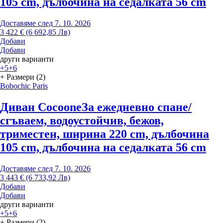
105 cm, дълбочина на седалката 56 cm
Доставяме след 7. 10. 2026
3 422 € (6 692,85 Лв)
Добави
Добави
други варианти
+5
+6
+ Размери (2)
Bobochic Paris
Диван Cocoone
За ежедневно спане/
сгъваем, водоустойчив, бежов,
триместен, ширина 220 cm, дълбочина
105 cm, дълбочина на седалката 56 cm
Доставяме след 7. 10. 2026
3 443 € (6 733,92 Лв)
Добави
Добави
други варианти
+5
+6
+ Размери (2)