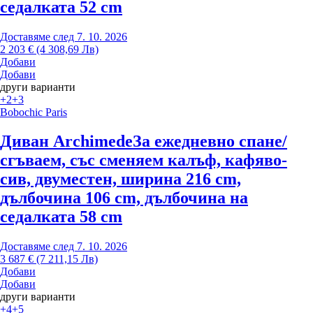
седалката 52 cm
Доставяме след 7. 10. 2026
2 203 € (4 308,69 Лв)
Добави
Добави
други варианти
+2
+3
Bobochic Paris
Диван Archimede
За ежедневно спане/
сгъваем, със сменяем калъф, кафяво-
сив, двуместен, ширина 216 cm,
дълбочина 106 cm, дълбочина на
седалката 58 cm
Доставяме след 7. 10. 2026
3 687 € (7 211,15 Лв)
Добави
Добави
други варианти
+4
+5