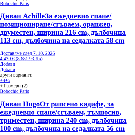
Bobochic Paris
Диван Achille
За ежедневно спане/
позициониране/сгъваем, оранжев,
двуместен, ширина 216 cm, дълбочина
113 cm, дълбочина на седалката 58 cm
Доставяме след 7. 10. 2026
4 439 € (8 681,93 Лв)
Добави
Добави
други варианти
+4
+5
+ Размери (2)
Bobochic Paris
Диван Hugo
От рипсено кадифе, за
ежедневно спане/сгъваем, тъмносив,
триместен, ширина 240 cm, дълбочина
100 cm, дълбочина на седалката 56 cm