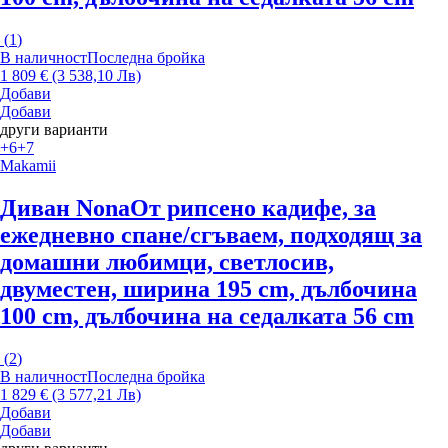
(
1
)
В наличност
Последна бройка
1 809 € (3 538,10 Лв)
Добави
Добави
други варианти
+6
+7
Makamii
Диван Nona
От рипсено кадифе, за
ежедневно спане/сгъваем, подходящ за
домашни любимци, светлосив,
двуместен, ширина 195 cm, дълбочина
100 cm, дълбочина на седалката 56 cm
(
2
)
В наличност
Последна бройка
1 829 € (3 577,21 Лв)
Добави
Добави