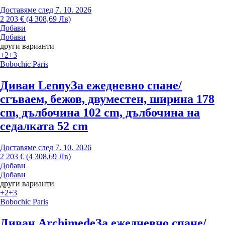
Доставяме след 7. 10. 2026
2 203 € (4 308,69 Лв)
Добави
Добави
други варианти
+2
+3
Bobochic Paris
Диван Lenny
За ежедневно спане/
сгъваем, бежов, двуместен, ширина 178
cm, дълбочина 102 cm, дълбочина на
седалката 52 cm
Доставяме след 7. 10. 2026
2 203 € (4 308,69 Лв)
Добави
Добави
други варианти
+2
+3
Bobochic Paris
Диван Archimede
За ежедневно спане/