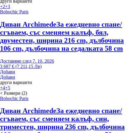
други варианти
+2
+3
Bobochic Paris
Диван Archimede
За ежедневно спане/
сгъваем, със сменяем калъф, бял,
двуместен, ширина 216 cm, дълбочина
106 cm, дълбочина на седалката 58 cm
Доставяме след 7. 10. 2026
3 687 € (7 211,15 Лв)
Добави
Добави
други варианти
+4
+5
+ Размери (2)
Bobochic Paris
Диван Archimede
За ежедневно спане/
сгъваем, със сменяем калъф, син,
триместен, ширина 236 cm, дълбочина