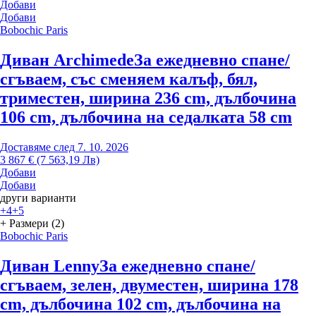
Добави
Добави
Bobochic Paris
Диван Archimede
За ежедневно спане/
сгъваем, със сменяем калъф, бял,
триместен, ширина 236 cm, дълбочина
106 cm, дълбочина на седалката 58 cm
Доставяме след 7. 10. 2026
3 867 € (7 563,19 Лв)
Добави
Добави
други варианти
+4
+5
+ Размери (2)
Bobochic Paris
Диван Lenny
За ежедневно спане/
сгъваем, зелен, двуместен, ширина 178
cm, дълбочина 102 cm, дълбочина на