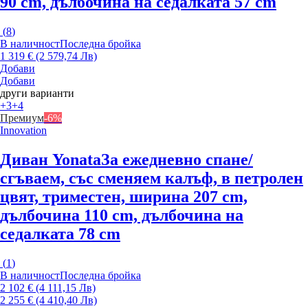
90 cm, дълбочина на седалката 57 cm
(
8
)
В наличност
Последна бройка
1 319 € (2 579,74 Лв)
Добави
Добави
други варианти
+3
+4
Премиум
-6%
Innovation
Диван Yonata
За ежедневно спане/
сгъваем, със сменяем калъф, в петролен
цвят, триместен, ширина 207 cm,
дълбочина 110 cm, дълбочина на
седалката 78 cm
(
1
)
В наличност
Последна бройка
2 102 € (4 111,15 Лв)
2 255 € (4 410,40 Лв)