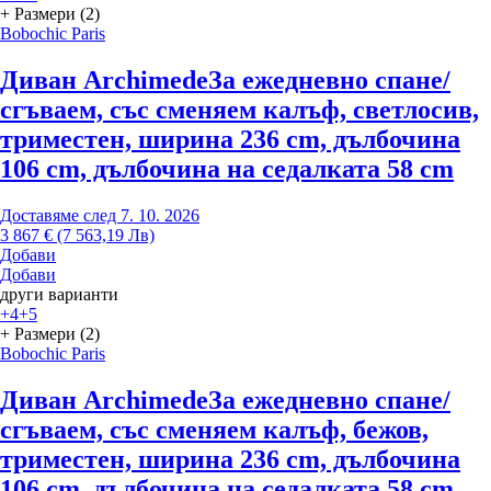
+ Размери (2)
Bobochic Paris
Диван Archimede
За ежедневно спане/
сгъваем, със сменяем калъф, светлосив,
триместен, ширина 236 cm, дълбочина
106 cm, дълбочина на седалката 58 cm
Доставяме след 7. 10. 2026
3 867 € (7 563,19 Лв)
Добави
Добави
други варианти
+4
+5
+ Размери (2)
Bobochic Paris
Диван Archimede
За ежедневно спане/
сгъваем, със сменяем калъф, бежов,
триместен, ширина 236 cm, дълбочина
106 cm, дълбочина на седалката 58 cm