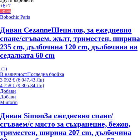
други варианти
+6
+7
-35%
Bobochic Paris
Диван Cezanne
Шенилов, за ежедневно
спане/сгъваем, жълт, триместен, ширина
235 cm, дълбочина 120 cm, дълбочина на
седалката 60 cm
(
1
)
В наличност
Последна бройка
3 092 € (6 047,43 Лв)
4 758 € (9 305,84 Лв)
Добави
Добави
Miuform
Диван Simon
За ежедневно спане/
сгъваем/с място за съхранение, бежов,
триместен, ширина 207 cm, дълбочина