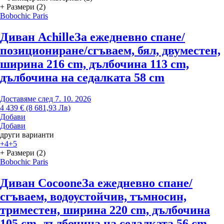
+ Размери (2)
Bobochic Paris
Диван Achille
За ежедневно спане/
позициониране/сгъваем, бял, двуместен,
ширина 216 cm, дълбочина 113 cm,
дълбочина на седалката 58 cm
Доставяме след 7. 10. 2026
4 439 € (8 681,93 Лв)
Добави
Добави
други варианти
+4
+5
+ Размери (2)
Bobochic Paris
Диван Cocoone
За ежедневно спане/
сгъваем, водоустойчив, тъмносин,
триместен, ширина 220 cm, дълбочина
105 cm, дълбочина на седалката 56 cm