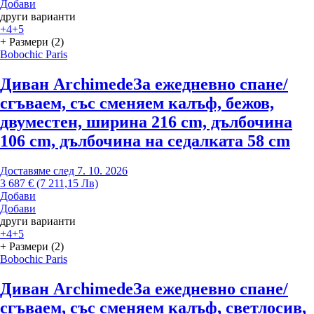
Добави
други варианти
+4
+5
+ Размери (2)
Bobochic Paris
Диван Archimede
За ежедневно спане/
сгъваем, със сменяем калъф, бежов,
двуместен, ширина 216 cm, дълбочина
106 cm, дълбочина на седалката 58 cm
Доставяме след 7. 10. 2026
3 687 € (7 211,15 Лв)
Добави
Добави
други варианти
+4
+5
+ Размери (2)
Bobochic Paris
Диван Archimede
За ежедневно спане/
сгъваем, със сменяем калъф, светлосив,