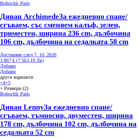
Bobochic Paris
Диван Archimede
За ежедневно спане/
сгъваем, със сменяем калъф, зелен,
триместен, ширина 236 cm, дълбочина
106 cm, дълбочина на седалката 58 cm
Доставяме след 7. 10. 2026
3 867 € (7 563,19 Лв)
Добави
Добави
други варианти
+4
+5
+ Размери (2)
Bobochic Paris
Диван Lenny
За ежедневно спане/
сгъваем, тъмносив, двуместен, ширина
178 cm, дълбочина 102 cm, дълбочина на
седалката 52 cm