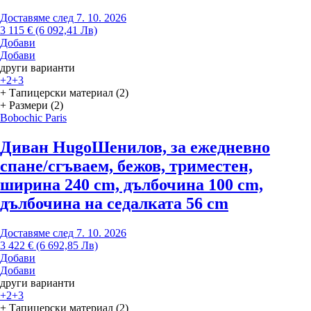
Доставяме след 7. 10. 2026
3 115 € (6 092,41 Лв)
Добави
Добави
други варианти
+2
+3
+ Тапицерски материал (2)
+ Размери (2)
Bobochic Paris
Диван Hugo
Шенилов, за ежедневно
спане/сгъваем, бежов, триместен,
ширина 240 cm, дълбочина 100 cm,
дълбочина на седалката 56 cm
Доставяме след 7. 10. 2026
3 422 € (6 692,85 Лв)
Добави
Добави
други варианти
+2
+3
+ Тапицерски материал (2)