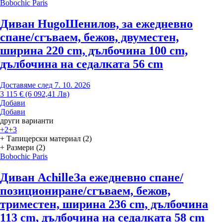
Bobochic Paris
Диван Hugo
Шенилов, за ежедневно
спане/сгъваем, бежов, двуместен,
ширина 220 cm, дълбочина 100 cm,
дълбочина на седалката 56 cm
Доставяме след 7. 10. 2026
3 115 € (6 092,41 Лв)
Добави
Добави
други варианти
+2
+3
+ Тапицерски материал (2)
+ Размери (2)
Bobochic Paris
Диван Achille
За ежедневно спане/
позициониране/сгъваем, бежов,
триместен, ширина 236 cm, дълбочина
113 cm, дълбочина на седалката 58 cm