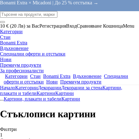
Bonami Extra × Micadoni |
До 25 % отстъпка →
10 € (20 Лв) за Вас
Регистрация
Вход
Сравняване
Кошница
Menu
Категории
Стаи
Bonami Extra
Вдъхновение
Специални оферти и отстъпки
Нови
Премиум продукти
За професионалисти
Категории
Стаи
Bonami Extra
Вдъхновение
Специални
оферти и отстъпки
Нови
Премиум продукти
Начало
Категории
Декорации
Декорации за стена
Картини,
плакати и табели
Картини
Картини
...
Картини, плакати и табели
Картини
Стъклописи картини
Филтри
1