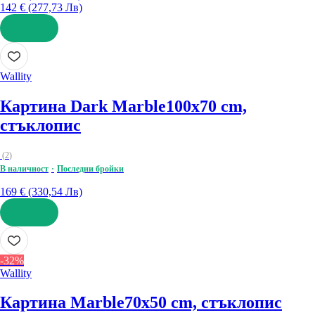
142 € (277,73 Лв)
ДОБАВИ
Wallity
Картина Dark Marble
100x70 cm,
стъклопис
(
2
)
В наличност
Последни бройки
169 € (330,54 Лв)
ДОБАВИ
-32%
Wallity
Картина Marble
70x50 cm, стъклопис