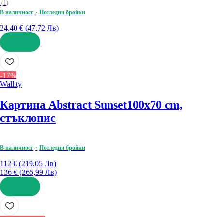
(
1
)
В наличност
Последни бройки
24,40 € (47,72 Лв)
ДОБАВИ
-17%
Wallity
Картина Abstract Sunset
100x70 cm,
стъклопис
В наличност
Последни бройки
112 € (219,05 Лв)
136 € (265,99 Лв)
ДОБАВИ