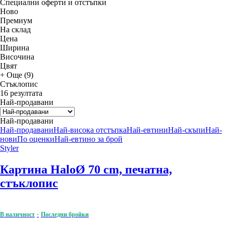
Специални оферти и отстъпки
Новo
Премиум
На склад
Цена
Ширина
Височина
Цвят
+ Още (9)
Стъклопис
16 резултата
Най-продавани
Най-продавани
Най-продавани
Най-висока отстъпка
Най-евтини
Най-скъпи
Най-
нови
По оценки
Най-евтино за брой
Styler
Картина Halo
Ø 70 cm, печатна,
стъклопис
В наличност
Последни бройки