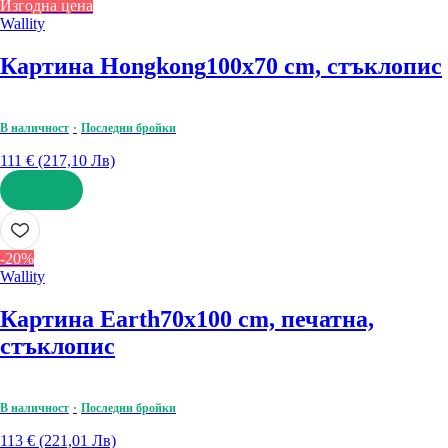
Изгодна цена
Wallity
Картина Hongkong
100x70 cm, стъклопис
В наличност
Последни бройки
111 € (217,10 Лв)
ДОБАВИ
-20%
Wallity
Картина Earth
70x100 cm, печатна,
стъклопис
В наличност
Последни бройки
113 € (221,01 Лв)