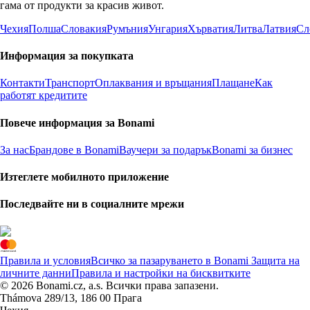
гама от продукти за красив живот.
Чехия
Полша
Словакия
Румъния
Унгария
Хърватия
Литва
Латвия
Сл
Информация за покупката
Контакти
Транспорт
Оплаквания и връщания
Плащане
Как
работят кредитите
Повече информация за Bonami
За нас
Брандове в Bonami
Ваучери за подарък
Bonami за бизнес
Изтеглете мобилното приложение
Последвайте ни в социалните мрежи
Правила и условия
Всичко за пазаруването в Bonami
Защита на
личните данни
Правила и настройки на бисквитките
© 2026 Bonami.cz, a.s. Всички права запазени.
Thámova 289/13, 186 00 Прага