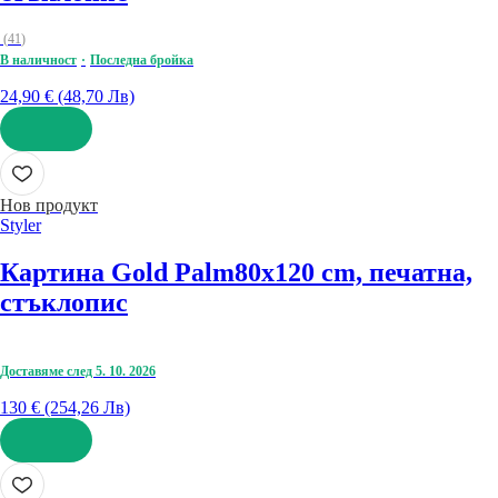
(
41
)
В наличност
Последна бройка
24,90 € (48,70 Лв)
ДОБАВИ
Нов продукт
Styler
Картина Gold Palm
80x120 cm, печатна,
стъклопис
Доставяме след 5. 10. 2026
130 € (254,26 Лв)
ДОБАВИ