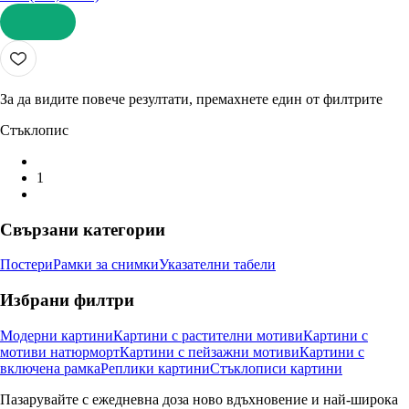
ДОБАВИ
За да видите повече резултати, премахнете един от филтрите
Стъклопис
1
Свързани категории
Постери
Рамки за снимки
Указателни табели
Избрани филтри
Модерни картини
Картини с растителни мотиви
Картини с
мотиви натюрморт
Картини с пейзажни мотиви
Картини с
включена рамка
Реплики картини
Стъклописи картини
Пазарувайте с ежедневна доза ново вдъхновение и най-широка