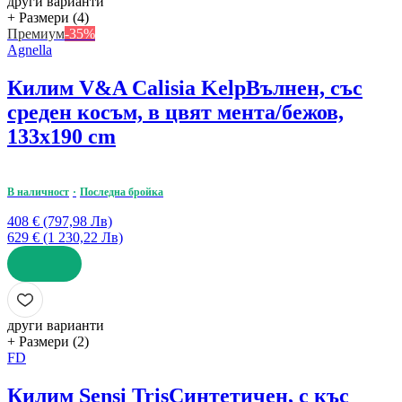
други варианти
+ Размери (4)
Премиум
-35%
Agnella
Килим V&A Calisia Kelp
Вълнен, със
среден косъм, в цвят мента/бежов,
133x190 cm
В наличност
Последна бройка
408 € (797,98 Лв)
629 € (1 230,22 Лв)
ДОБАВИ
други варианти
+ Размери (2)
FD
Килим Sensi Tris
Синтетичен, с къс