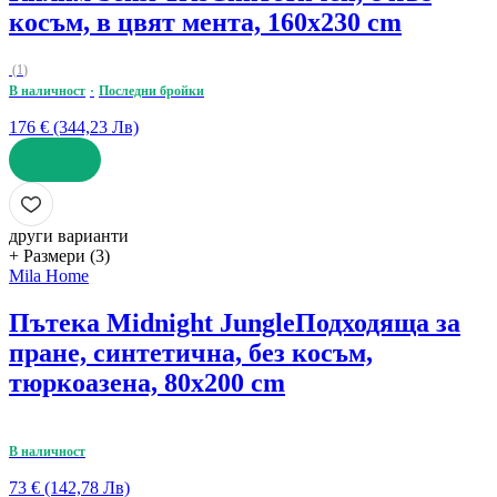
косъм, в цвят мента, 160x230 cm
(
1
)
В наличност
Последни бройки
176 € (344,23 Лв)
ДОБАВИ
други варианти
+ Размери (3)
Mila Home
Пътека Midnight Jungle
Подходяща за
пране, синтетична, без косъм,
тюркоазена, 80x200 cm
В наличност
73 € (142,78 Лв)