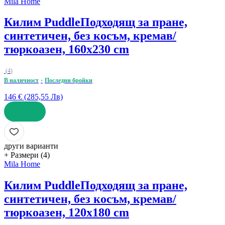
Mila Home
Килим Puddle
Подходящ за пране,
синтетичен, без косъм, кремав/
тюркоазен, 160x230 cm
(
4
)
В наличност
Последни бройки
146 € (285,55 Лв)
ДОБАВИ
други варианти
+ Размери (4)
Mila Home
Килим Puddle
Подходящ за пране,
синтетичен, без косъм, кремав/
тюркоазен, 120x180 cm