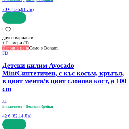
В наличност
Последни бройки
70 € (136,91 Лв)
ДОБАВИ
други варианти
+ Размери (3)
Изгодна цена
Само в Bonami
FD
Детски килим Avocado
Mint
Синтетичен, с къс косъм, кръгъл,
в цвят мента/в цвят слонова кост, ø 100
cm
(
1
)
В наличност
Последни бройки
42 € (82,14 Лв)