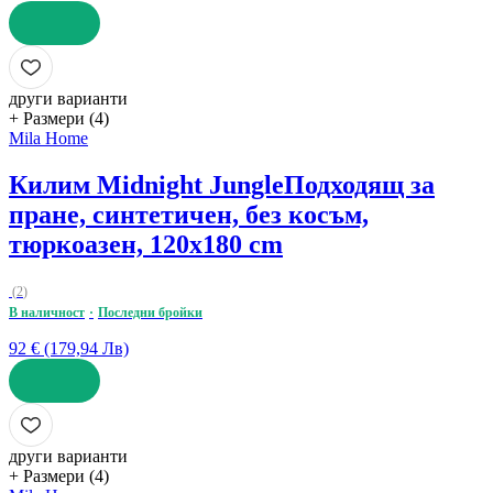
ДОБАВИ
други варианти
+ Размери (4)
Mila Home
Килим Midnight Jungle
Подходящ за
пране, синтетичен, без косъм,
тюркоазен, 120x180 cm
(
2
)
В наличност
Последни бройки
92 € (179,94 Лв)
ДОБАВИ
други варианти
+ Размери (4)