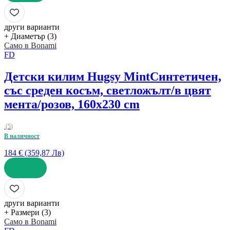
ДОБАВИ
други варианти
+ Диаметър (3)
Само в Bonami
FD
Детски килим Hugsy Mint
Синтетичен,
със среден косъм, светложълт/в цвят
мента/розов, 160x230 cm
(
5
)
В наличност
184 € (359,87 Лв)
ДОБАВИ
други варианти
+ Размери (3)
Само в Bonami