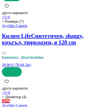
ДОБАВИ
други варианти
+5
+6
+ Размери (7)
Ayyildiz Carpets
Килим Life
Синтетичен, shaggy,
кръгъл, тюркоазен, ø 120 cm
(
1
)
В наличност
Последна бройка
39,90 € (78,04 Лв)
ДОБАВИ
други варианти
+5
+6
+ Диаметър (4)
-17%
Ayyildiz Carpets