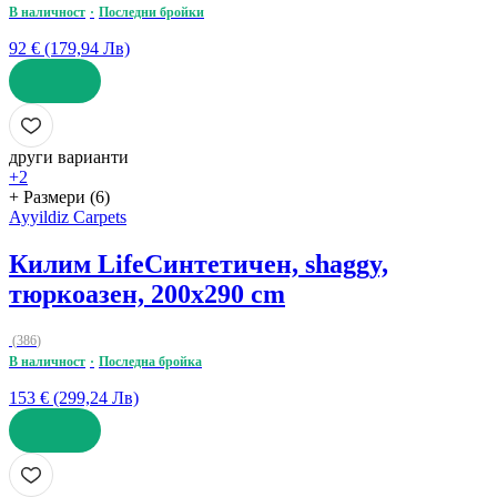
В наличност
Последни бройки
92 € (179,94 Лв)
ДОБАВИ
други варианти
+2
+ Размери (6)
Ayyildiz Carpets
Килим Life
Синтетичен, shaggy,
тюркоазен, 200x290 cm
(
386
)
В наличност
Последна бройка
153 € (299,24 Лв)
ДОБАВИ