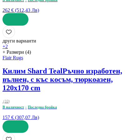
В наличност
Последни бройки
262 € (512,43 Лв)
ДОБАВИ
други варианти
+2
+ Размери (4)
Flair Rugs
Килим Shard Teal
Ръчно изработен,
вълнен, с къс косъм, тюркоазен,
120x170 cm
(
10
)
В наличност
Последна бройка
157 € (307,07 Лв)
ДОБАВИ