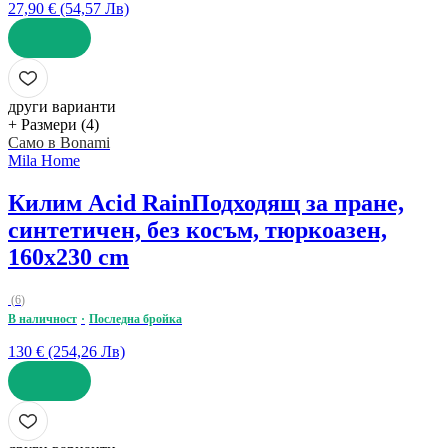
27,90 € (54,57 Лв)
ДОБАВИ
други варианти
+ Размери (4)
Само в Bonami
Mila Home
Килим Acid Rain
Подходящ за пране,
синтетичен, без косъм, тюркоазен,
160x230 cm
(
6
)
В наличност
Последна бройка
130 € (254,26 Лв)
ДОБАВИ