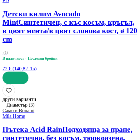
FD
Детски килим Avocado
Mint
Синтетичен, с къс косъм, кръгъл,
в цвят мента/в цвят слонова кост, ø 120
cm
(
1
)
В наличност
Последни бройки
72 € (140,82 Лв)
ДОБАВИ
други варианти
+ Диаметър (3)
Само в Bonami
Mila Home
Пътека Acid Rain
Подходяща за пране,
синтетична, без косъм, тюркоазена,