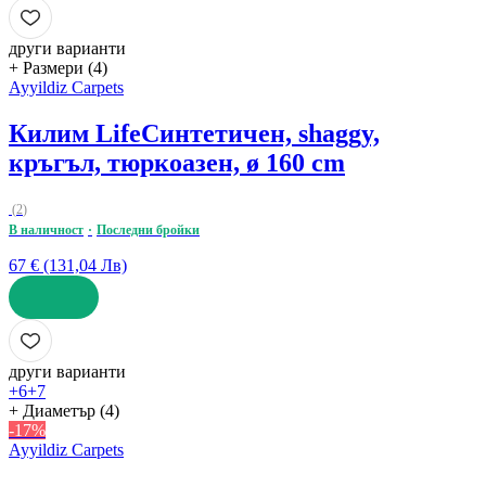
ДОБАВИ
други варианти
+ Размери (4)
Ayyildiz Carpets
Килим Life
Синтетичен, shaggy,
кръгъл, тюркоазен, ø 160 cm
(
2
)
В наличност
Последни бройки
67 € (131,04 Лв)
ДОБАВИ
други варианти
+6
+7
+ Диаметър (4)
-17%
Ayyildiz Carpets