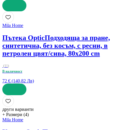
ДОБАВИ
Mila Home
Пътека Optic
Подходяща за пране,
синтетична, без косъм, с ресни, в
петролен цвят/сива, 80x200 cm
(
11
)
В наличност
72 € (140,82 Лв)
ДОБАВИ
други варианти
+ Размери (4)
Mila Home