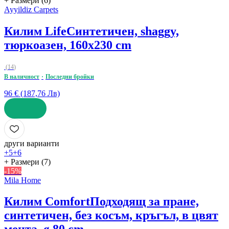
+ Размери (6)
Ayyildiz Carpets
Килим Life
Синтетичен, shaggy,
тюркоазен, 160x230 cm
(
14
)
В наличност
Последни бройки
96 € (187,76 Лв)
ДОБАВИ
други варианти
+5
+6
+ Размери (7)
-15%
Mila Home
Килим Comfort
Подходящ за пране,
синтетичен, без косъм, кръгъл, в цвят