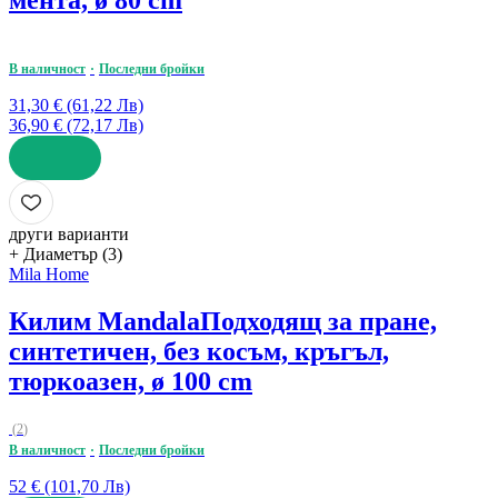
мента, ø 80 cm
В наличност
Последни бройки
31,30 € (61,22 Лв)
36,90 € (72,17 Лв)
ДОБАВИ
други варианти
+ Диаметър (3)
Mila Home
Килим Mandala
Подходящ за пране,
синтетичен, без косъм, кръгъл,
тюркоазен, ø 100 cm
(
2
)
В наличност
Последни бройки
52 € (101,70 Лв)