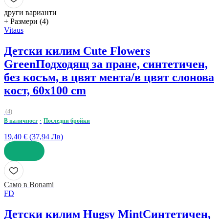
други варианти
+ Размери (4)
Vitaus
Детски килим Cute Flowers
Green
Подходящ за пране, синтетичен,
без косъм, в цвят мента/в цвят слонова
кост, 60x100 cm
(
4
)
В наличност
Последни бройки
19,40 € (37,94 Лв)
ДОБАВИ
Само в Bonami
FD
Детски килим Hugsy Mint
Синтетичен,