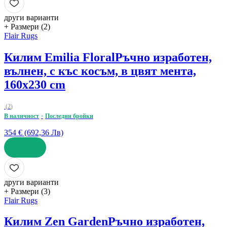
други варианти
+ Размери (2)
Flair Rugs
Килим Emilia Floral
Ръчно изработен,
вълнен, с къс косъм, в цвят мента,
160x230 cm
(
2
)
В наличност
Последни бройки
354 € (692,36 Лв)
ДОБАВИ
други варианти
+ Размери (3)
Flair Rugs
Килим Zen Garden
Ръчно изработен,