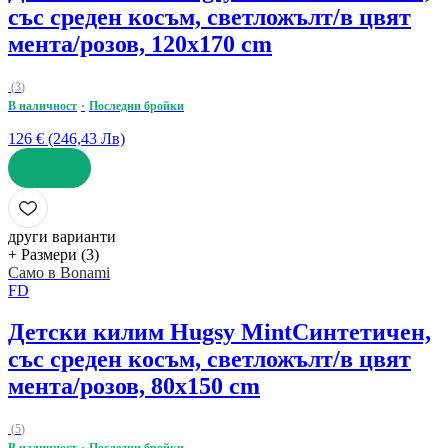
със среден косъм, светложълт/в цвят
мента/розов, 120x170 cm
(
3
)
В наличност
Последни бройки
126 € (246,43 Лв)
ДОБАВИ
други варианти
+ Размери (3)
Само в Bonami
FD
Детски килим Hugsy Mint
Синтетичен,
със среден косъм, светложълт/в цвят
мента/розов, 80x150 cm
(
5
)