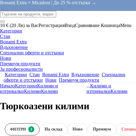
Bonami Extra × Micadoni |
До 25 % отстъпка →
10 € (20 Лв) за Вас
Регистрация
Вход
Сравняване
Кошница
Menu
Категории
Стаи
Bonami Extra
Вдъхновение
Специални оферти и отстъпки
Нови
Премиум продукти
За професионалисти
Категории
Стаи
Bonami Extra
Вдъхновение
Специални
оферти и отстъпки
Нови
Премиум продукти
Начало
Категории
Килими и
...
Килими и
изтривалки
Килими
Килими
изтривалки
Килими
Тюркоазени килими
На склад
Новo
Премиум
Специа
ФИЛТРИ
1