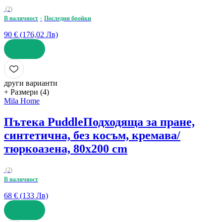
(
2
)
В наличност
Последни бройки
90 € (176,02 Лв)
ДОБАВИ
други варианти
+ Размери (4)
Mila Home
Пътека Puddle
Подходяща за пране,
синтетична, без косъм, кремава/
тюркоазена, 80x200 cm
(
2
)
В наличност
68 € (133 Лв)