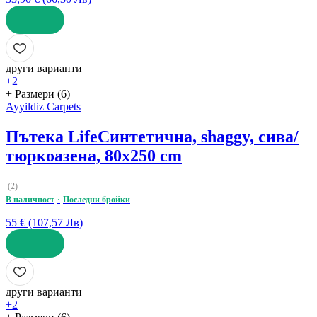
ДОБАВИ
други варианти
+2
+ Размери (6)
Ayyildiz Carpets
Пътека Life
Синтетична, shaggy, сива/
тюркоазена, 80x250 cm
(
2
)
В наличност
Последни бройки
55 € (107,57 Лв)
ДОБАВИ
други варианти
+2