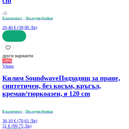
cm
(
4
)
В наличност
Последни бройки
20,40 € (39,90 Лв)
ДОБАВИ
други варианти
-29%
Vitaus
Килим Soundwave
Подходящ за пране,
синтетичен, без косъм, кръгъл,
кремав/тюркоазен, ø 120 cm
В наличност
Последни бройки
36,10 € (70,61 Лв)
51 € (99,75 Лв)