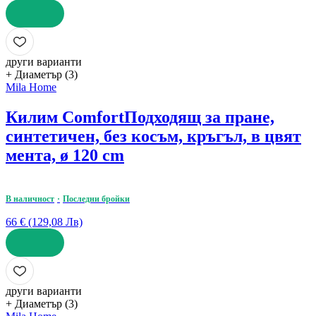
ДОБАВИ
други варианти
+ Диаметър (3)
Mila Home
Килим Comfort
Подходящ за пране,
синтетичен, без косъм, кръгъл, в цвят
мента, ø 120 cm
В наличност
Последни бройки
66 € (129,08 Лв)
ДОБАВИ
други варианти
+ Диаметър (3)