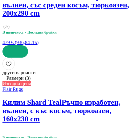
вълнен, със среден косъм, тюркоазен,
200x290 cm
(
67
)
В наличност
Последни бройки
479 € (936,84 Лв)
ДОБАВИ
други варианти
+ Размери (3)
Изгодна цена
Flair Rugs
Килим Shard Teal
Ръчно изработен,
вълнен, с къс косъм, тюркоазен,
160x230 cm