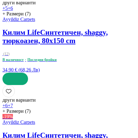
други варианти
+5
+6
+ Размери (7)
Ayyildiz Carpets
Килим Life
Синтетичен, shaggy,
тюркоазен, 80x150 cm
(
12
)
В наличност
Последни бройки
34,90 € (68,26 Лв)
ДОБАВИ
други варианти
+6
+7
+ Размери (7)
-19%
Ayyildiz Carpets
Килим Life
Синтетичен, shaggy,