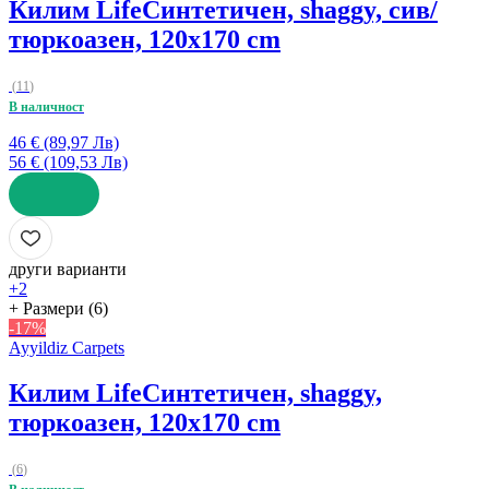
Килим Life
Синтетичен, shaggy, сив/
тюркоазен, 120x170 cm
(
11
)
В наличност
46 € (89,97 Лв)
56 € (109,53 Лв)
ДОБАВИ
други варианти
+2
+ Размери (6)
-17%
Ayyildiz Carpets
Килим Life
Синтетичен, shaggy,
тюркоазен, 120x170 cm
(
6
)