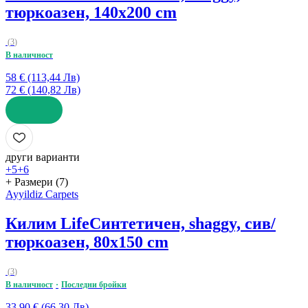
тюркоазен, 140x200 cm
(
3
)
В наличност
58 € (113,44 Лв)
72 € (140,82 Лв)
ДОБАВИ
други варианти
+5
+6
+ Размери (7)
Ayyildiz Carpets
Килим Life
Синтетичен, shaggy, сив/
тюркоазен, 80x150 cm
(
3
)
В наличност
Последни бройки
33,90 € (66,30 Лв)