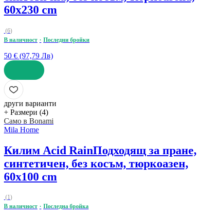
60x230 cm
(
6
)
В наличност
Последни бройки
50 € (97,79 Лв)
ДОБАВИ
други варианти
+ Размери (4)
Само в Bonami
Mila Home
Килим Acid Rain
Подходящ за пране,
синтетичен, без косъм, тюркоазен,
60x100 cm
(
1
)
В наличност
Последна бройка