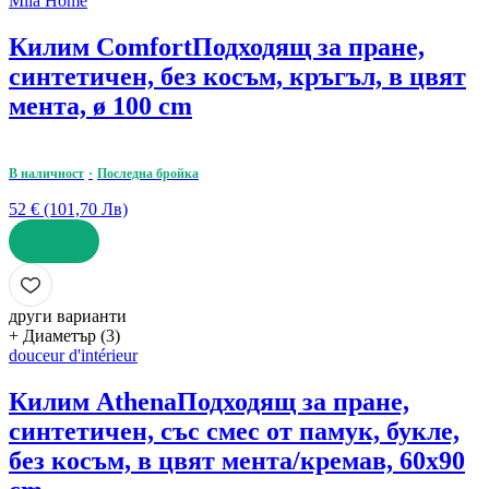
Mila Home
Килим Comfort
Подходящ за пране,
синтетичен, без косъм, кръгъл, в цвят
мента, ø 100 cm
В наличност
Последна бройка
52 € (101,70 Лв)
ДОБАВИ
други варианти
+ Диаметър (3)
douceur d'intérieur
Килим Athena
Подходящ за пране,
синтетичен, със смес от памук, букле,
без косъм, в цвят мента/кремав, 60x90