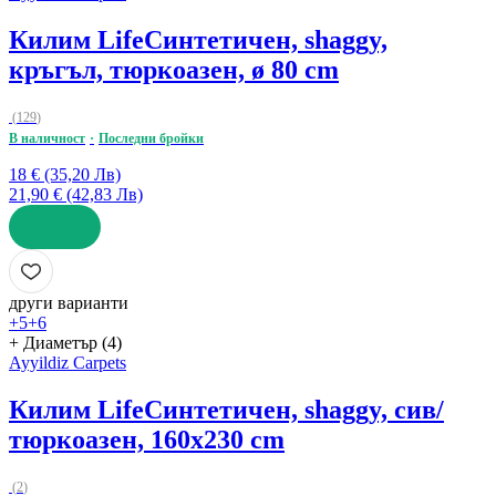
Килим Life
Синтетичен, shaggy,
кръгъл, тюркоазен, ø 80 cm
(
129
)
В наличност
Последни бройки
18 € (35,20 Лв)
21,90 € (42,83 Лв)
ДОБАВИ
други варианти
+5
+6
+ Диаметър (4)
Ayyildiz Carpets
Килим Life
Синтетичен, shaggy, сив/
тюркоазен, 160x230 cm
(
2
)