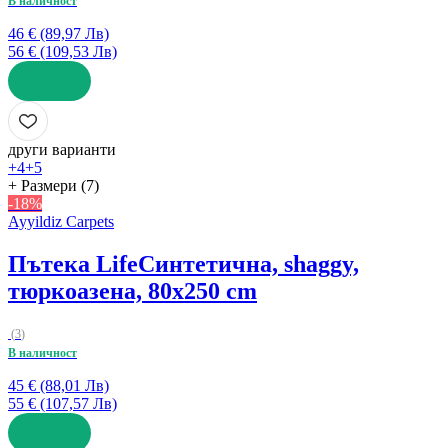
В наличност
46 € (89,97 Лв)
56 € (109,53 Лв)
ДОБАВИ
други варианти
+4
+5
+ Размери (7)
-18%
Ayyildiz Carpets
Пътека Life
Синтетична, shaggy,
тюркоазена, 80x250 cm
(
3
)
В наличност
45 € (88,01 Лв)
55 € (107,57 Лв)