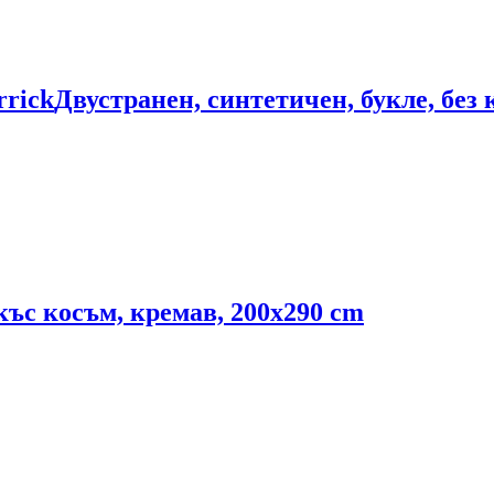
rrick
Двустранен, синтетичен, букле, без 
къс косъм, кремав, 200x290 cm