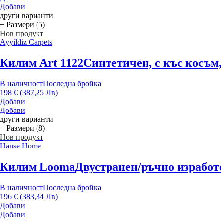
Добави
други варианти
+ Размери (5)
Нов продукт
Ayyildiz Carpets
Килим Art 1122
Синтетичен, с къс косъм,
В наличност
Последна бройка
198 € (387,25 Лв)
Добави
Добави
други варианти
+ Размери (8)
Нов продукт
Hanse Home
Килим Looma
Двустранен/ръчно изработен
В наличност
Последна бройка
196 € (383,34 Лв)
Добави
Добави