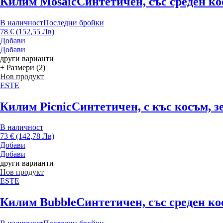
Килим Mosaic
Синтетичен, със среден ко
В наличност
Последни бройки
78 € (152,55 Лв)
Добави
Добави
други варианти
+ Размери (2)
Нов продукт
ESTE
Килим Picnic
Синтетичен, с къс косъм, з
В наличност
73 € (142,78 Лв)
Добави
Добави
други варианти
Нов продукт
ESTE
Килим Bubble
Синтетичен, със среден ко