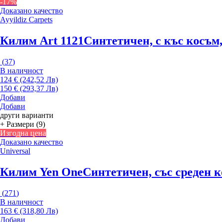
-17%
Доказано качество
Ayyildiz Carpets
Килим Art 1121
Синтетичен, с къс косъм,
(
37
)
В наличност
124 € (242,52 Лв)
150 € (293,37 Лв)
Добави
Добави
други варианти
+ Размери (9)
Изгодна цена
Доказано качество
Universal
Килим Yen One
Синтетичен, със среден к
(
271
)
В наличност
163 € (318,80 Лв)
Добави