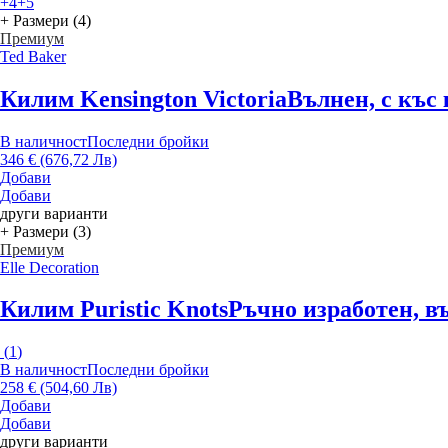
+4
+5
+ Размери (4)
Премиум
Ted Baker
Килим Kensington Victoria
Вълнен, с къс 
В наличност
Последни бройки
346 € (676,72 Лв)
Добави
Добави
други варианти
+ Размери (3)
Премиум
Elle Decoration
Килим Puristic Knots
Ръчно изработен, въ
(
1
)
В наличност
Последни бройки
258 € (504,60 Лв)
Добави
Добави
други варианти