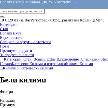
Bonami Extra × Micadoni |
До 25 % отстъпка →
10 € (20 Лв) за Вас
Регистрация
Вход
Сравняване
Кошница
Menu
Категории
Стаи
Bonami Extra
Вдъхновение
Специални оферти и отстъпки
Нови
Премиум продукти
За професионалисти
Категории
Стаи
Bonami Extra
Вдъхновение
Специални офер
Начало
Категории
Килими и изтривалки
Килими
Килими
...
Килими и изтривалки
Килими
Бели килими
Филтри
1
На склад
Премиум