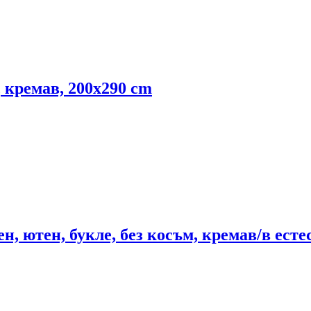
 кремав, 200x290 cm
, ютен, букле, без косъм, кремав/в есте