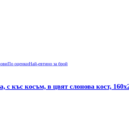
нови
По оценки
Най-евтино за брой
а, с къс косъм, в цвят слонова кост, 160x