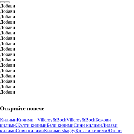
Добави
Добави
Добави
Добави
Добави
Добави
Добави
Добави
Добави
Добави
Добави
Добави
Добави
Добави
Добави
Добави
Добави
Открийте повече
Килими
Килими · Villeroy&Boch
Villeroy&Boch
Бежови
килими
Жълти килими
Бели килими
Сини килими
Лилави
килими
Сиви килими
Килими shaggy
Кръгли килими
Ютени