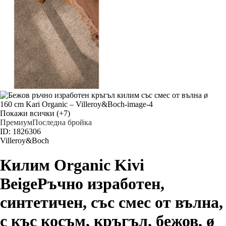
Покажи всички
(+7)
Премиум
Последна бройка
ID: 1826306
Villeroy&Boch
Килим Organic Kivi
Beige
Ръчно изработен,
синтетичен, със смес от вълна,
с къс косъм, кръгъл, бежов, ø