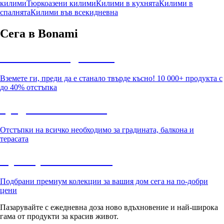
килими
Тюркоазени килими
Килими в кухнята
Килими в
спалнята
Килими във всекидневна
Сега в Bonami
Summer Sale до -40%
Вземете ги, преди да е станало твърде късно! 10 000+ продукта с
до 40% отстъпка
Градина с отстъпка
Отстъпки на всичко необходимо за градината, балкона и
терасата
Премиум с отстъпка
Подбрани премиум колекции за вашия дом сега на по-добри
цени
Пазарувайте с ежедневна доза ново вдъхновение и най-широка
гама от продукти за красив живот.