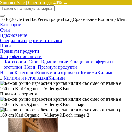
Summer Sale |
Спестете до 40% →
10 € (20 Лв) за Вас
Регистрация
Вход
Сравняване
Кошница
Menu
Категории
Стаи
Вдъхновение
Специални оферти и отстъпки
Нови
Премиум продукти
За професионалисти
Категории
Стаи
Вдъхновение
Специални оферти и
отстъпки
Нови
Премиум продукти
Начало
Категории
Килими и изтривалки
Килими
Килими
...
Килими и изтривалки
Килими
Покажи галерията