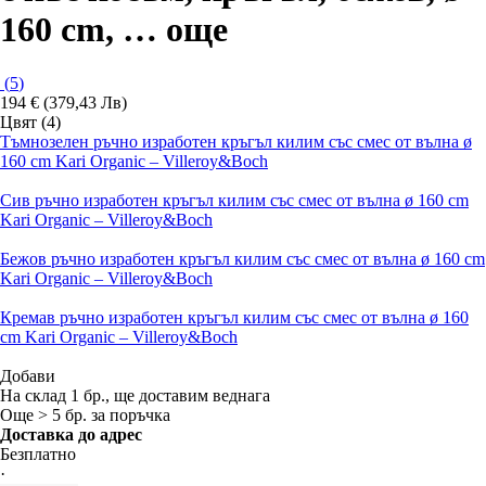
160 cm
, …
още
(
5
)
194 € (379,43 Лв)
Цвят (4)
Тъмнозелен ръчно изработен кръгъл килим със смес от вълна ø
160 cm Kari Organic – Villeroy&Boch
Сив ръчно изработен кръгъл килим със смес от вълна ø 160 cm
Kari Organic – Villeroy&Boch
Бежов ръчно изработен кръгъл килим със смес от вълна ø 160 cm
Kari Organic – Villeroy&Boch
Кремав ръчно изработен кръгъл килим със смес от вълна ø 160
cm Kari Organic – Villeroy&Boch
Добави
На склад 1 бр., ще доставим веднага
Още > 5 бр. за поръчка
Доставка до адрес
Безплатно
·