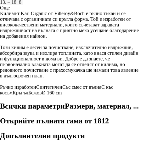
13. – 18. 8.
Още
Килимът Kari Organic от Villeroy&Boch е ръчно тъкан и се
отличава с органичната си кръгла форма. Той е изработен от
висококачествени материали, които съчетават здравата
издръжливост на вълната с приятно меко усещане благодарение
на добавения найлон.
Този килим е лесен за почистване, изключително издръжлив,
абсорбира звука и изолира топлината, като внася стилен дизайн
и функционалност в дома ви. Добре е да знаете, че
първоначално влакната могат да се отлепят от килима, но
редовното почистване с прахосмукачка ще намали това явление
в дългосрочен план.
Ръчно изработен
Синтетичен
Със смес от вълна
С къс
косъм
Кръгъл
Бежов
Ø 160 cm
Всички параметри
Размери, материал, ...
Открийте пълната гама от 1812
Допълнителни продукти