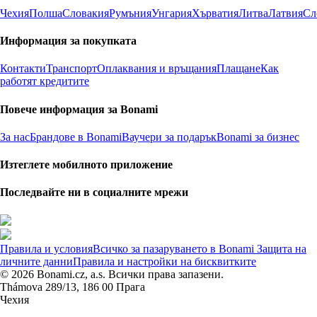
Чехия
Полша
Словакия
Румъния
Унгария
Хърватия
Литва
Латвия
Сл
Информация за покупката
Контакти
Транспорт
Оплаквания и връщания
Плащане
Как
работят кредитите
Повече информация за Bonami
За нас
Брандове в Bonami
Ваучери за подарък
Bonami за бизнес
Изтеглете мобилното приложение
Последвайте ни в социалните мрежи
Правила и условия
Всичко за пазаруването в Bonami
Защита на
личните данни
Правила и настройки на бисквитките
© 2026 Bonami.cz, a.s. Всички права запазени.
Thámova 289/13, 186 00 Прага
Чехия