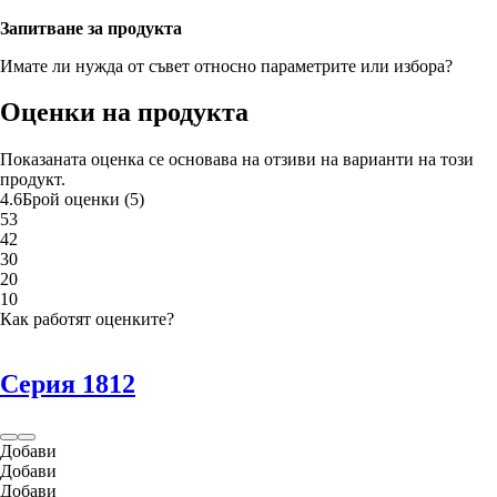
Запитване за продукта
Имате ли нужда от съвет относно параметрите или избора?
Оценки на продукта
Показаната оценка се основава на отзиви на варианти на този
продукт.
4.6
Брой оценки
(
5
)
5
3
4
2
3
0
2
0
1
0
Как работят оценките?
Серия 1812
Добави
Добави
Добави