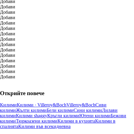
Добави
Добави
Добави
Добави
Добави
Добави
Добави
Добави
Добави
Добави
Добави
Добави
Добави
Добави
Добави
Открийте повече
Килими
Килими · Villeroy&Boch
Villeroy&Boch
Сиви
килими
Жълти килими
Бели килими
Сини килими
Лилави
килими
Килими shaggy
Кръгли килими
Ютени килими
Бежови
килими
Тюркоазени килими
Килими в кухнята
Килими в
спалнята
Килими във всекидневна