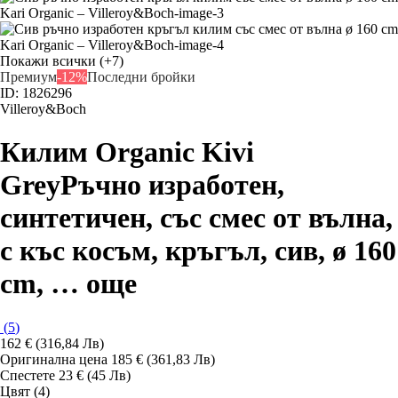
Покажи всички
(+7)
Премиум
-12%
Последни бройки
ID: 1826296
Villeroy&Boch
Килим Organic Kivi
Grey
Ръчно изработен,
синтетичен, със смес от вълна,
с къс косъм, кръгъл, сив, ø 160
cm
, …
още
(
5
)
162 € (316,84 Лв)
Оригинална цена
185 € (361,83 Лв)
Спестете 23 € (45 Лв)
Цвят (4)