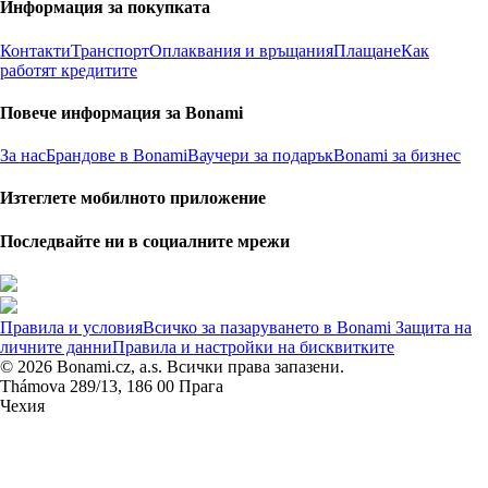
Информация за покупката
Контакти
Транспорт
Оплаквания и връщания
Плащане
Как
работят кредитите
Повече информация за Bonami
За нас
Брандове в Bonami
Ваучери за подарък
Bonami за бизнес
Изтеглете мобилното приложение
Последвайте ни в социалните мрежи
Правила и условия
Всичко за пазаруването в Bonami
Защита на
личните данни
Правила и настройки на бисквитките
© 2026 Bonami.cz, a.s. Всички права запазени.
Thámova 289/13, 186 00 Прага
Чехия