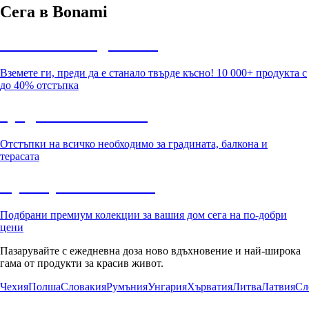
Сега в Bonami
Summer Sale до -40%
Вземете ги, преди да е станало твърде късно! 10 000+ продукта с
до 40% отстъпка
Градина с отстъпка
Отстъпки на всичко необходимо за градината, балкона и
терасата
Премиум с отстъпка
Подбрани премиум колекции за вашия дом сега на по-добри
цени
Пазарувайте с ежедневна доза ново вдъхновение и най-широка
гама от продукти за красив живот.
Чехия
Полша
Словакия
Румъния
Унгария
Хърватия
Литва
Латвия
Сл