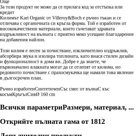
Още
За този продукт не може да се прилага код за отстъпка или
кредит
Килимът Kari Organic от Villeroy&Boch е ръчно тъкан и се
отличава с органичната си кръгла форма. Той е изработен от
висококачествени материали, които съчетават здравата
издръжливост на вълната с приятно меко усещане благодарение
на добавения найлон.
Този килим е лесен за почистване, изключително издръжлив,
абсорбира звука и изолира топлината, като внася стилен дизайн
и функционалност в дома ви. Добре е да знаете, че
първоначално влакната могат да се отлепят от килима, но
редовното почистване с прахосмукачка ще намали това явление
в дългосрочен план.
Ръчно изработен
Синтетичен
Със смес от вълна
С къс
косъм
Кръгъл
Сив
Ø 160 cm
Всички параметри
Размери, материал, ...
Открийте пълната гама от 1812
Допълнителни продукти