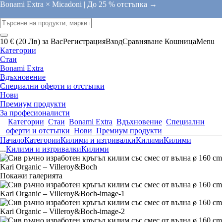
Bonami Extra × Micadoni |
До 25 % отстъпка →
10 € (20 Лв) за Вас
Регистрация
Вход
Сравняване
Кошница
Menu
Категории
Стаи
Bonami Extra
Вдъхновение
Специални оферти и отстъпки
Нови
Премиум продукти
За професионалисти
Категории
Стаи
Bonami Extra
Вдъхновение
Специални
оферти и отстъпки
Нови
Премиум продукти
Начало
Категории
Килими и изтривалки
Килими
Килими
...
Килими и изтривалки
Килими
Покажи галерията