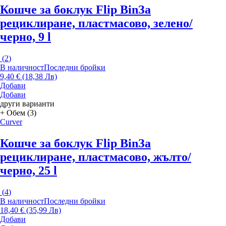
Кошче за боклук Flip Bin
За
рециклиране, пластмасово, зелено/
черно, 9 l
(
2
)
В наличност
Последни бройки
9,40 € (18,38 Лв)
Добави
Добави
други варианти
+ Обем (3)
Curver
Кошче за боклук Flip Bin
За
рециклиране, пластмасово, жълто/
черно, 25 l
(
4
)
В наличност
Последни бройки
18,40 € (35,99 Лв)
Добави