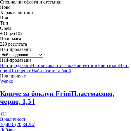
Специални оферти и отстъпки
Новo
Характеристики
Цвят
Тип
Обем
+ Още (10)
Пластмаса
229 резултата
Най-продавани
Най-продавани
Най-продавани
Най-висока отстъпка
Най-евтини
Най-скъпи
Най-
нови
По оценки
Най-евтино за брой
Нов продукт
Wenko
Кошче за боклук Frini
Пластмасово,
черно, 1,5 l
(
1
)
В наличност
10,40 € (20,34 Лв)
Добави