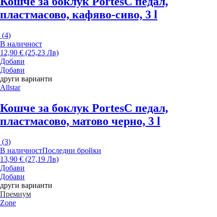
Кошче за боклук Portes
С педал,
пластмасово, кафяво-сиво, 3 l
(
4
)
В наличност
12,90 € (25,23 Лв)
Добави
Добави
други варианти
Allstar
Кошче за боклук Portes
С педал,
пластмасово, матово черно, 3 l
(
3
)
В наличност
Последни бройки
13,90 € (27,19 Лв)
Добави
Добави
други варианти
Премиум
Zone