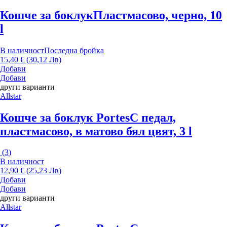
Кошче за боклук
Пластмасово, черно, 10
l
В наличност
Последна бройка
15,40 € (30,12 Лв)
Добави
Добави
други варианти
Allstar
Кошче за боклук Portes
С педал,
пластмасово, в матово бял цвят, 3 l
(
3
)
В наличност
12,90 € (25,23 Лв)
Добави
Добави
други варианти
Allstar