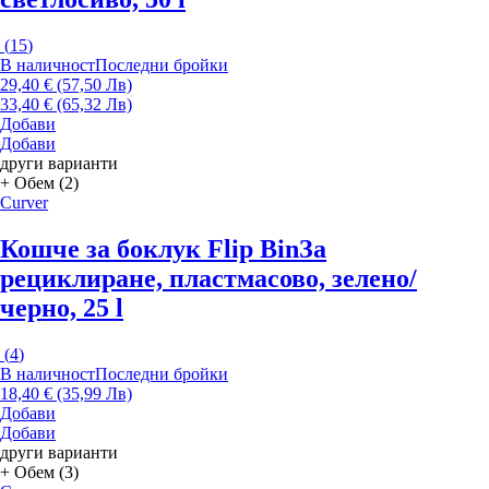
(
15
)
В наличност
Последни бройки
29,40 € (57,50 Лв)
33,40 € (65,32 Лв)
Добави
Добави
други варианти
+ Обем (2)
Curver
Кошче за боклук Flip Bin
За
рециклиране, пластмасово, зелено/
черно, 25 l
(
4
)
В наличност
Последни бройки
18,40 € (35,99 Лв)
Добави
Добави
други варианти
+ Обем (3)