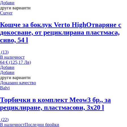
Добави
други варианти
Curver
Кошче за боклук Verto High
Отваряне с
докосване, от рециклирана пластмаса,
сиво, 54 l
(
13
)
В наличност
64 € (125,17 Лв)
Добави
Добави
други варианти
Доказано качество
Balvi
Торбички в комплект Meow
3 бр., за
рециклиране, пластмасови, 3x20 l
(
22
)
В наличност
Последни бройки