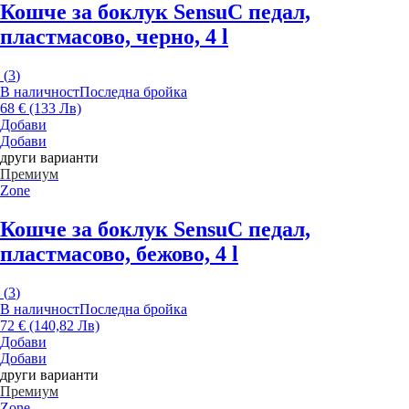
Кошче за боклук Sensu
С педал,
пластмасово, черно, 4 l
(
3
)
В наличност
Последна бройка
68 € (133 Лв)
Добави
Добави
други варианти
Премиум
Zone
Кошче за боклук Sensu
С педал,
пластмасово, бежово, 4 l
(
3
)
В наличност
Последна бройка
72 € (140,82 Лв)
Добави
Добави
други варианти
Премиум
Zone