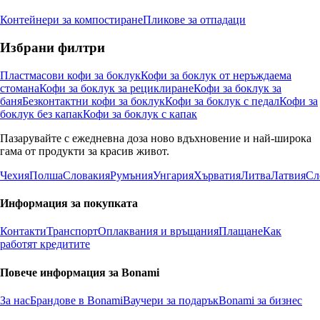
Контейнери за компостиране
Пликове за отпадаци
Избрани филтри
Пластмасови кофи за боклук
Кофи за боклук от неръждаема
стомана
Кофи за боклук за рециклиране
Кофи за боклук за
баня
Безконтактни кофи за боклук
Кофи за боклук с педал
Кофи за
боклук без капак
Кофи за боклук с капак
Пазарувайте с ежедневна доза ново вдъхновение и най-широка
гама от продукти за красив живот.
Чехия
Полша
Словакия
Румъния
Унгария
Хърватия
Литва
Латвия
Сл
Информация за покупката
Контакти
Транспорт
Оплаквания и връщания
Плащане
Как
работят кредитите
Повече информация за Bonami
За нас
Брандове в Bonami
Ваучери за подарък
Bonami за бизнес