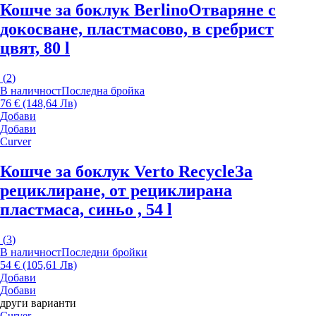
Кошче за боклук Berlino
Отваряне с
докосване, пластмасово, в сребрист
цвят, 80 l
(
2
)
В наличност
Последна бройка
76 € (148,64 Лв)
Добави
Добави
Curver
Кошче за боклук Verto Recycle
За
рециклиране, от рециклирана
пластмаса, синьо , 54 l
(
3
)
В наличност
Последни бройки
54 € (105,61 Лв)
Добави
Добави
други варианти
Curver