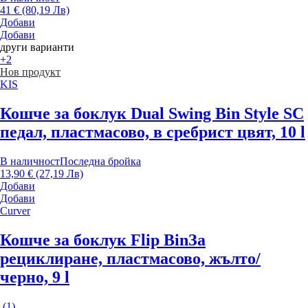
41 € (80,19 Лв)
Добави
Добави
други варианти
+2
Нов продукт
KIS
Кошче за боклук Dual Swing Bin Style S
С
педал, пластмасово, в сребрист цвят, 10 l
В наличност
Последна бройка
13,90 € (27,19 Лв)
Добави
Добави
Curver
Кошче за боклук Flip Bin
За
рециклиране, пластмасово, жълто/
черно, 9 l
(
1
)