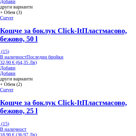
Добави
други варианти
+ Обем (3)
Curver
Кошче за боклук Click-It
Пластмасово,
бежово, 50 l
(
15
)
В наличност
Последни бройки
32,90 € (64,35 Лв)
Добави
Добави
други варианти
+ Обем (2)
Curver
Кошче за боклук Click-It
Пластмасово,
бежово, 25 l
(
15
)
В наличност
18,90 € (36,97 Лв)