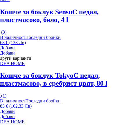
Кошче за боклук Sensu
С педал,
пластмасово, бяло, 4 l
(
3
)
В наличност
Последни бройки
68 € (133 Лв)
Добави
Добави
други варианти
DEA HOME
Кошче за боклук Tokyo
С педал,
пластмасово, в сребрист цвят, 80 l
(
1
)
В наличност
Последни бройки
83 € (162,33 Лв)
Добави
Добави
DEA HOME