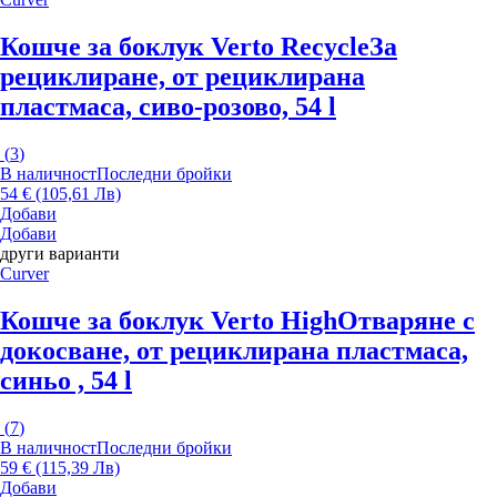
Кошче за боклук Verto Recycle
За
рециклиране, от рециклирана
пластмаса, сиво-розово, 54 l
(
3
)
В наличност
Последни бройки
54 € (105,61 Лв)
Добави
Добави
други варианти
Curver
Кошче за боклук Verto High
Отваряне с
докосване, от рециклирана пластмаса,
синьо , 54 l
(
7
)
В наличност
Последни бройки
59 € (115,39 Лв)
Добави