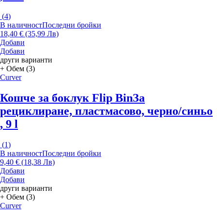
(
4
)
В наличност
Последни бройки
18,40 € (35,99 Лв)
Добави
Добави
други варианти
+ Обем (3)
Curver
Кошче за боклук Flip Bin
За
рециклиране, пластмасово, черно/синьо
, 9 l
(
1
)
В наличност
Последни бройки
9,40 € (18,38 Лв)
Добави
Добави
други варианти
+ Обем (3)
Curver