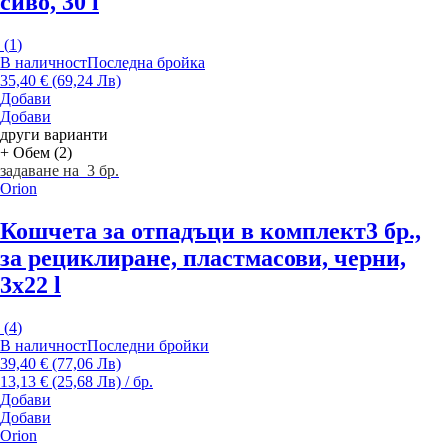
сиво, 30 l
(
1
)
В наличност
Последна бройка
35,40 € (69,24 Лв)
Добави
Добави
други варианти
+ Обем (2)
задаване на 3 бр.
Orion
Кошчета за отпадъци в комплект
3 бр.,
за рециклиране, пластмасови, черни,
3x22 l
(
4
)
В наличност
Последни бройки
39,40 € (77,06 Лв)
13,13 € (25,68 Лв) / бр.
Добави
Добави
Orion