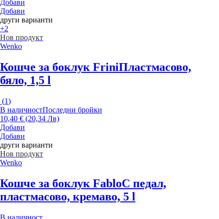
Добави
Добави
други варианти
+2
Нов продукт
Wenko
Кошче за боклук Frini
Пластмасово,
бяло, 1,5 l
(
1
)
В наличност
Последни бройки
10,40 € (20,34 Лв)
Добави
Добави
други варианти
Нов продукт
Wenko
Кошче за боклук Fablo
С педал,
пластмасово, кремаво, 5 l
В наличност