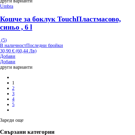
други варианти
Umbra
Кошче за боклук Touch
Пластмасово,
синьо , 6 l
(
5
)
В наличност
Последни бройки
30,90 € (60,44 Лв)
Добави
Добави
други варианти
1
2
3
4
5
Зареди още
Свързани категории