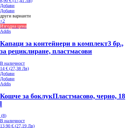
8,90 € (17,41 Лв)
Добави
Добави
други варианти
+2
Изгодна цена
Addis
Капаци за контейнери в комплект
3 бр.,
за рециклиране, пластмасови
В наличност
14 € (27,38 Лв)
Добави
Добави
Addis
Кошче за боклук
Пластмасово, черно, 18
l
(
8
)
В наличност
13,90 € (27,19 Лв)