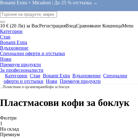
Bonami Extra × Micadoni |
До 25 % отстъпка →
10 € (20 Лв) за Вас
Регистрация
Вход
Сравняване
Кошница
Menu
Категории
Стаи
Bonami Extra
Вдъхновение
Специални оферти и отстъпки
Нови
Премиум продукти
За професионалисти
Категории
Стаи
Bonami Extra
Вдъхновение
Специални
оферти и отстъпки
Нови
Премиум продукти
...
Почистване и организиране
Кофи за боклук
Пластмасови кофи за боклук
Филтри
1
На склад
Премиум