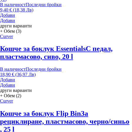
В наличност
Последни бройки
9,40 € (18,38 Лв)
Добави
Добави
други варианти
+ Обем (3)
Curver
Кошче за боклук Essentials
С педал,
пластмасово, сиво, 20 l
В наличност
Последни бройки
18,90 € (36,97 Лв)
Добави
Добави
други варианти
+ Обем (2)
Curver
Кошче за боклук Flip Bin
За
рециклиране, пластмасово, черно/синьо
, 25 l