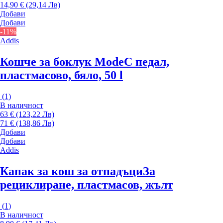
14,90 € (29,14 Лв)
Добави
Добави
-11%
Addis
Кошче за боклук Mode
С педал,
пластмасово, бяло, 50 l
(
1
)
В наличност
63 € (123,22 Лв)
71 € (138,86 Лв)
Добави
Добави
Addis
Капак за кош за отпадъци
За
рециклиране, пластмасов, жълт
(
1
)
В наличност