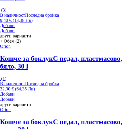
(
3
)
В наличност
Последна бройка
9,40 € (18,38 Лв)
Добави
Добави
други варианти
+ Обем (2)
Orion
Кошче за боклук
С педал, пластмасово,
бяло, 30 l
(
1
)
В наличност
Последна бройка
32,90 € (64,35 Лв)
Добави
Добави
други варианти
Orion
Кошче за боклук
С педал, пластмасово,