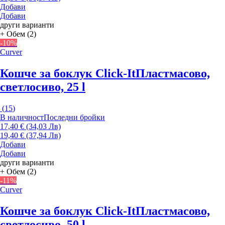
Добави
Добави
други варианти
+ Обем (2)
-10%
Curver
Кошче за боклук Click-It
Пластмасово,
светлосиво, 25 l
(
15
)
В наличност
Последни бройки
17,40 € (34,03 Лв)
19,40 € (37,94 Лв)
Добави
Добави
други варианти
+ Обем (2)
-11%
Curver
Кошче за боклук Click-It
Пластмасово,
светлосиво, 50 l