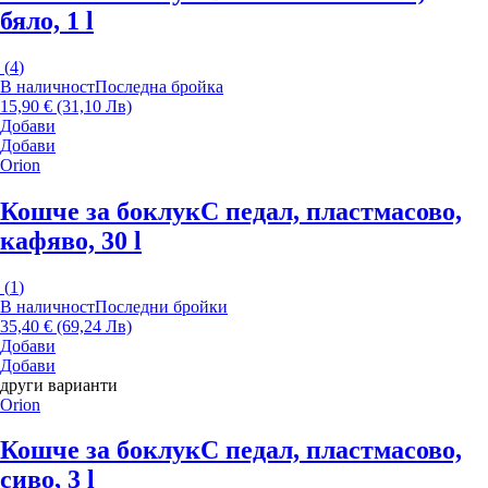
бяло, 1 l
(
4
)
В наличност
Последна бройка
15,90 € (31,10 Лв)
Добави
Добави
Orion
Кошче за боклук
С педал, пластмасово,
кафяво, 30 l
(
1
)
В наличност
Последни бройки
35,40 € (69,24 Лв)
Добави
Добави
други варианти
Orion
Кошче за боклук
С педал, пластмасово,
сиво, 3 l