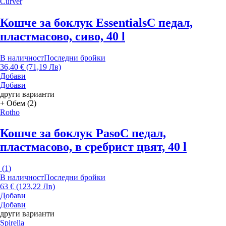
Curver
Кошче за боклук Essentials
С педал,
пластмасово, сиво, 40 l
В наличност
Последни бройки
36,40 € (71,19 Лв)
Добави
Добави
други варианти
+ Обем (2)
Rotho
Кошче за боклук Paso
С педал,
пластмасово, в сребрист цвят, 40 l
(
1
)
В наличност
Последни бройки
63 € (123,22 Лв)
Добави
Добави
други варианти
Spirella