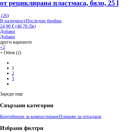
от рециклирана пластмаса, бяло, 25 l
(
26
)
В наличност
Последни бройки
24,90 € (48,70 Лв)
Добави
Добави
други варианти
+2
+ Обем (2)
1
2
3
Зареди още
Свързани категории
Контейнери за компостиране
Пликове за отпадаци
Избрани филтри