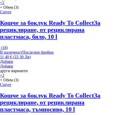
+2
+ Обем (3)
Curver
Кошче за боклук Ready To Collect
За
рециклиране, от рециклирана
пластмаса, бяло, 10 l
(
18
)
В наличност
Последни бройки
11,40 € (22,30 Лв)
Добави
Добави
други варианти
+2
+ Обем (3)
Curver
Кошче за боклук Ready To Collect
За
рециклиране, от рециклирана
пластмаса, тъмносиво, 10 l