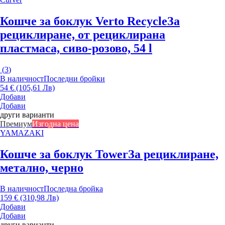
Кошче за боклук Verto Recycle
За
рециклиране, от рециклирана
пластмаса, сиво-розово, 54 l
(
3
)
В наличност
Последни бройки
54 € (105,61 Лв)
Добави
Добави
други варианти
Премиум
Изгодна цена
YAMAZAKI
Кошче за боклук Tower
За рециклиране,
метално, черно
В наличност
Последна бройка
159 € (310,98 Лв)
Добави
Добави
други варианти