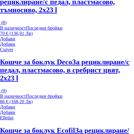
рециклиране/с педал, пластмасово,
тъмносиво, 2x23 l
(
8
)
В наличност
Последни бройки
70 € (136,91 Лв)
Добави
Добави
Curver
Кошче за боклук Deco
За рециклиране/с
педал, пластмасово, в сребрист цвят,
2x23 l
(
9
)
В наличност
Последни бройки
86 € (168,20 Лв)
Добави
Добави
Elletipi
Кошче за боклук Ecofil
За рециклиране/