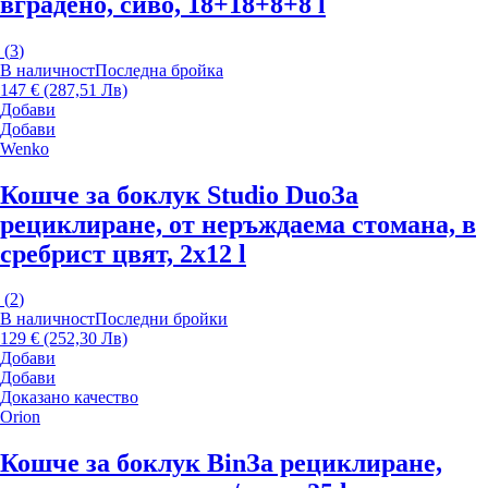
вградено, сиво, 18+18+8+8 l
(
3
)
В наличност
Последна бройка
147 € (287,51 Лв)
Добави
Добави
Wenko
Кошче за боклук Studio Duo
За
рециклиране, от неръждаема стомана, в
сребрист цвят, 2x12 l
(
2
)
В наличност
Последни бройки
129 € (252,30 Лв)
Добави
Добави
Доказано качество
Orion
Кошче за боклук Bin
За рециклиране,