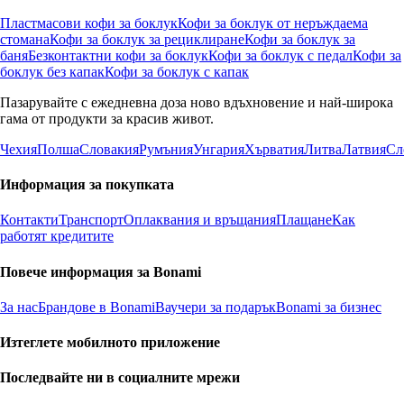
Пластмасови кофи за боклук
Кофи за боклук от неръждаема
стомана
Кофи за боклук за рециклиране
Кофи за боклук за
баня
Безконтактни кофи за боклук
Кофи за боклук с педал
Кофи за
боклук без капак
Кофи за боклук с капак
Пазарувайте с ежедневна доза ново вдъхновение и най-широка
гама от продукти за красив живот.
Чехия
Полша
Словакия
Румъния
Унгария
Хърватия
Литва
Латвия
Сл
Информация за покупката
Контакти
Транспорт
Оплаквания и връщания
Плащане
Как
работят кредитите
Повече информация за Bonami
За нас
Брандове в Bonami
Ваучери за подарък
Bonami за бизнес
Изтеглете мобилното приложение
Последвайте ни в социалните мрежи