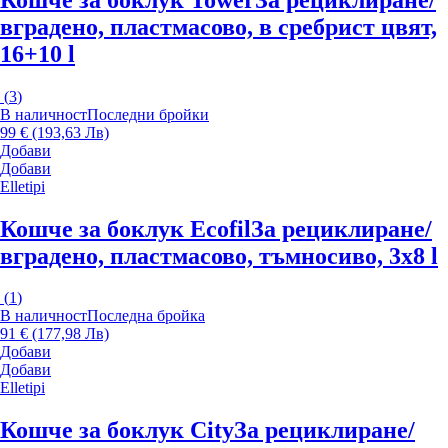
вградено, пластмасово, в сребрист цвят,
16+10 l
(
3
)
В наличност
Последни бройки
99 € (193,63 Лв)
Добави
Добави
Elletipi
Кошче за боклук Ecofil
За рециклиране/
вградено, пластмасово, тъмносиво, 3x8 l
(
1
)
В наличност
Последна бройка
91 € (177,98 Лв)
Добави
Добави
Elletipi
Кошче за боклук City
За рециклиране/