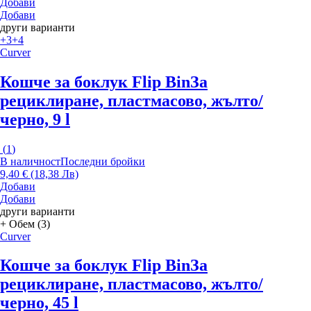
Добави
Добави
други варианти
+3
+4
Curver
Кошче за боклук Flip Bin
За
рециклиране, пластмасово, жълто/
черно, 9 l
(
1
)
В наличност
Последни бройки
9,40 € (18,38 Лв)
Добави
Добави
други варианти
+ Обем (3)
Curver
Кошче за боклук Flip Bin
За
рециклиране, пластмасово, жълто/
черно, 45 l