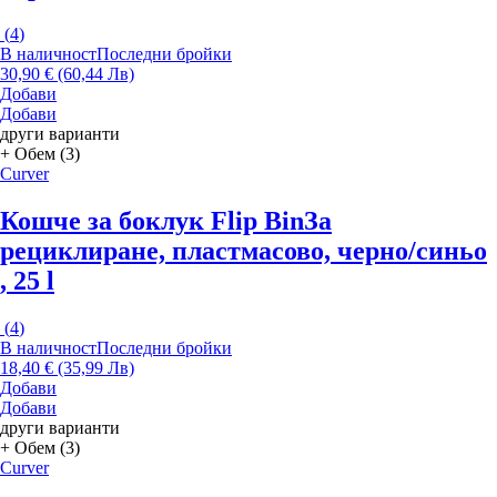
(
4
)
В наличност
Последни бройки
30,90 € (60,44 Лв)
Добави
Добави
други варианти
+ Обем (3)
Curver
Кошче за боклук Flip Bin
За
рециклиране, пластмасово, черно/синьо
, 25 l
(
4
)
В наличност
Последни бройки
18,40 € (35,99 Лв)
Добави
Добави
други варианти
+ Обем (3)
Curver