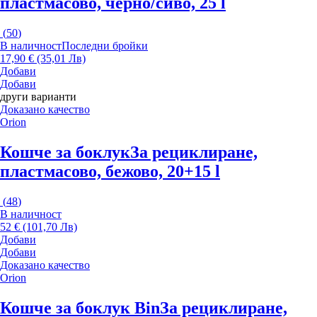
пластмасово, черно/сиво, 25 l
(
50
)
В наличност
Последни бройки
17,90 € (35,01 Лв)
Добави
Добави
други варианти
Доказано качество
Orion
Кошче за боклук
За рециклиране,
пластмасово, бежово, 20+15 l
(
48
)
В наличност
52 € (101,70 Лв)
Добави
Добави
Доказано качество
Orion
Кошче за боклук Bin
За рециклиране,