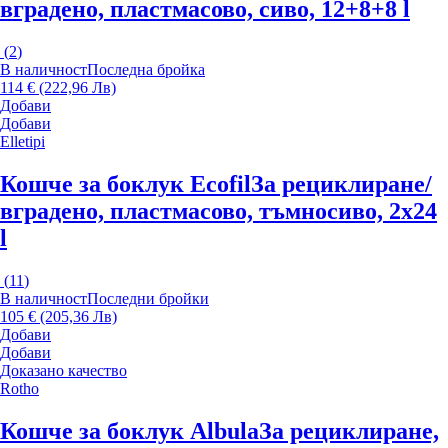
вградено, пластмасово, сиво, 12+8+8 l
(
2
)
В наличност
Последна бройка
114 € (222,96 Лв)
Добави
Добави
Elletipi
Кошче за боклук Ecofil
За рециклиране/
вградено, пластмасово, тъмносиво, 2x24
l
(
11
)
В наличност
Последни бройки
105 € (205,36 Лв)
Добави
Добави
Доказано качество
Rotho
Кошче за боклук Albula
За рециклиране,