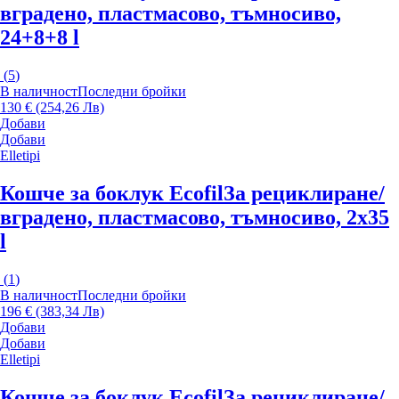
вградено, пластмасово, тъмносиво,
24+8+8 l
(
5
)
В наличност
Последни бройки
130 € (254,26 Лв)
Добави
Добави
Elletipi
Кошче за боклук Ecofil
За рециклиране/
вградено, пластмасово, тъмносиво, 2x35
l
(
1
)
В наличност
Последни бройки
196 € (383,34 Лв)
Добави
Добави
Elletipi
Кошче за боклук Ecofil
За рециклиране/