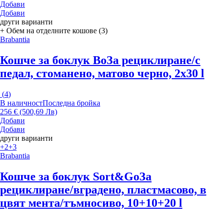
Добави
Добави
други варианти
+ Обем на отделните кошове (3)
Brabantia
Кошче за боклук Bo
За рециклиране/с
педал, стоманено, матово черно, 2x30 l
(
4
)
В наличност
Последна бройка
256 € (500,69 Лв)
Добави
Добави
други варианти
+2
+3
Brabantia
Кошче за боклук Sort&Go
За
рециклиране/вградено, пластмасово, в
цвят мента/тъмносиво, 10+10+20 l