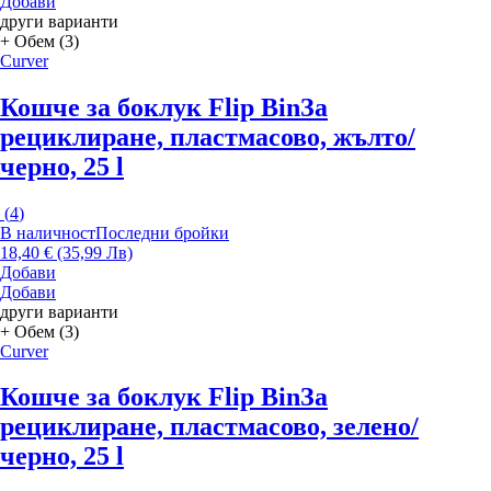
Добави
други варианти
+ Обем (3)
Curver
Кошче за боклук Flip Bin
За
рециклиране, пластмасово, жълто/
черно, 25 l
(
4
)
В наличност
Последни бройки
18,40 € (35,99 Лв)
Добави
Добави
други варианти
+ Обем (3)
Curver
Кошче за боклук Flip Bin
За
рециклиране, пластмасово, зелено/
черно, 25 l