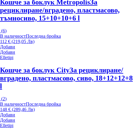
Кошче за боклук Metropolis
За
рециклиране/вградено, пластмасово,
тъмносиво, 15+10+10+6 l
(
6
)
В наличност
Последна бройка
112 € (219,05 Лв)
Добави
Добави
Elletipi
Кошче за боклук City
За рециклиране/
вградено, пластмасово, сиво, 18+12+12+8
l
(
2
)
В наличност
Последна бройка
148 € (289,46 Лв)
Добави
Добави
Elletipi