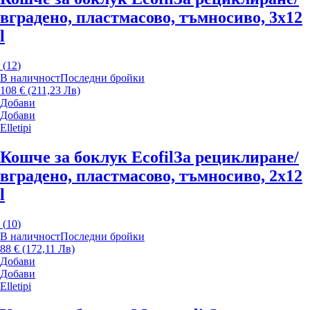
вградено, пластмасово, тъмносиво, 3x12
l
(
12
)
В наличност
Последни бройки
108 € (211,23 Лв)
Добави
Добави
Elletipi
Кошче за боклук Ecofil
За рециклиране/
вградено, пластмасово, тъмносиво, 2x12
l
(
10
)
В наличност
Последни бройки
88 € (172,11 Лв)
Добави
Добави
Elletipi