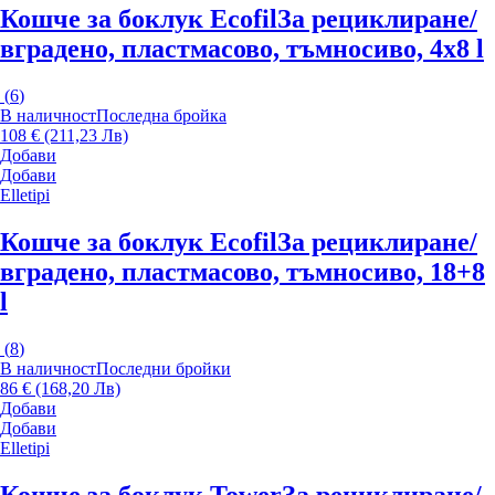
Кошче за боклук Ecofil
За рециклиране/
вградено, пластмасово, тъмносиво, 4x8 l
(
6
)
В наличност
Последна бройка
108 € (211,23 Лв)
Добави
Добави
Elletipi
Кошче за боклук Ecofil
За рециклиране/
вградено, пластмасово, тъмносиво, 18+8
l
(
8
)
В наличност
Последни бройки
86 € (168,20 Лв)
Добави
Добави
Elletipi
Кошче за боклук Tower
За рециклиране/