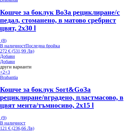
Кошче за боклук Bo
За рециклиране/с
педал, стоманено, в матово сребрист
цвят, 2x30 l
(
8
)
В наличност
Последна бройка
272 € (531,99 Лв)
Добави
Добави
други варианти
+2
+3
Brabantia
Кошче за боклук Sort&Go
За
рециклиране/вградено, пластмасово, в
цвят мента/тъмносиво, 2x15 l
(
9
)
В наличност
121 € (236,66 Лв)