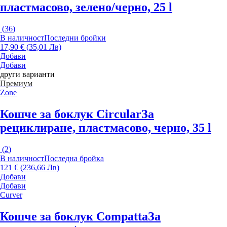
пластмасово, зелено/черно, 25 l
(
36
)
В наличност
Последни бройки
17,90 € (35,01 Лв)
Добави
Добави
други варианти
Премиум
Zone
Кошче за боклук Circular
За
рециклиране, пластмасово, черно, 35 l
(
2
)
В наличност
Последна бройка
121 € (236,66 Лв)
Добави
Добави
Curver
Кошче за боклук Compatta
За