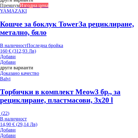
Премиум
Изгодна цена
YAMAZAKI
Кошче за боклук Tower
За рециклиране,
метално, бяло
В наличност
Последна бройка
160 € (312,93 Лв)
Добави
Добави
други варианти
Доказано качество
Balvi
Торбички в комплект Meow
3 бр., за
рециклиране, пластмасови, 3x20 l
(
22
)
В наличност
14,90 € (29,14 Лв)
Добави
Добави