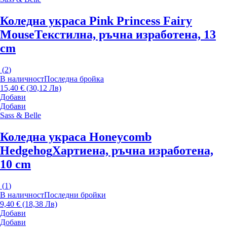
Коледна украса Pink Princess Fairy
Mouse
Текстилна, ръчна изработена, 13
cm
(
2
)
В наличност
Последна бройка
15,40 € (30,12 Лв)
Добави
Добави
Sass & Belle
Коледна украса Honeycomb
Hedgehog
Хартиена, ръчна изработена,
10 cm
(
1
)
В наличност
Последни бройки
9,40 € (18,38 Лв)
Добави
Добави