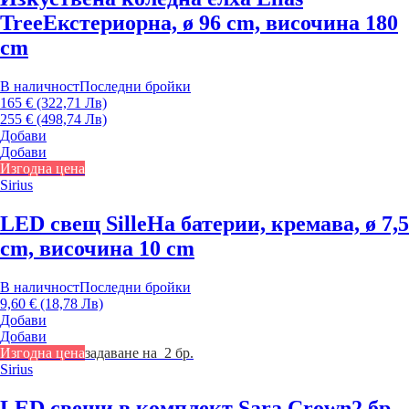
Tree
Екстериорна, ø 96 cm, височина 180
cm
В наличност
Последни бройки
165 € (322,71 Лв)
255 € (498,74 Лв)
Добави
Добави
Изгодна цена
Sirius
LED свещ Sille
На батерии, кремава, ø 7,5
cm, височина 10 cm
В наличност
Последни бройки
9,60 € (18,78 Лв)
Добави
Добави
Изгодна цена
задаване на 2 бр.
Sirius
LED свещи в комплект Sara Crown
2 бр.,