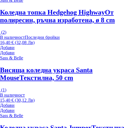
Sass & Belle
Коледна топка Hedgehog Highway
От
полиресин, ръчна изработена, ø 8 cm
(
2
)
В наличност
Последни бройки
16,40 € (32,08 Лв)
Добави
Добави
Sass & Belle
Висяща коледна украса Santa
Mouse
Текстилна, 50 cm
(
1
)
В наличност
15,40 € (30,12 Лв)
Добави
Добави
Sass & Belle
Коледна украса Santa Jumper
Текстилна,