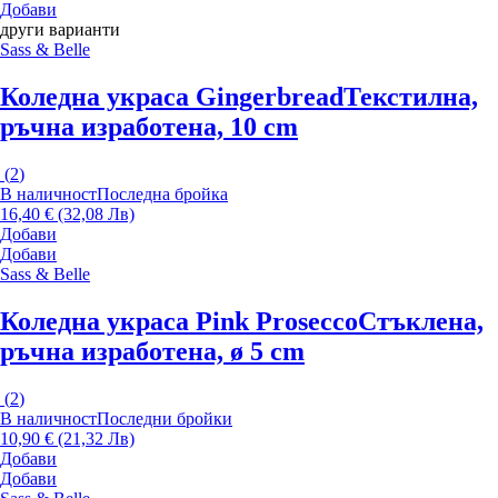
Добави
други варианти
Sass & Belle
Коледна украса Gingerbread
Текстилна,
ръчна изработена, 10 cm
(
2
)
В наличност
Последна бройка
16,40 € (32,08 Лв)
Добави
Добави
Sass & Belle
Коледна украса Pink Prosecco
Стъклена,
ръчна изработена, ø 5 cm
(
2
)
В наличност
Последни бройки
10,90 € (21,32 Лв)
Добави
Добави