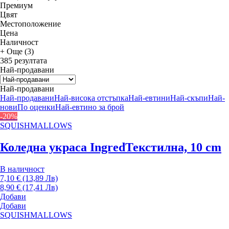
Премиум
Цвят
Местоположение
Цена
Наличност
+ Още (3)
385 резултата
Най-продавани
Най-продавани
Най-продавани
Най-висока отстъпка
Най-евтини
Най-скъпи
Най-
нови
По оценки
Най-евтино за брой
-20%
SQUISHMALLOWS
Коледна украса Ingred
Текстилна, 10 cm
В наличност
7,10 € (13,89 Лв)
8,90 € (17,41 Лв)
Добави
Добави
SQUISHMALLOWS