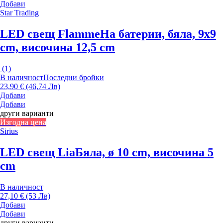
Добави
Star Trading
LED свещ Flamme
На батерии, бяла, 9x9
cm, височина 12,5 cm
(
1
)
В наличност
Последни бройки
23,90 € (46,74 Лв)
Добави
Добави
други варианти
Изгодна цена
Sirius
LED свещ Lia
Бяла, ø 10 cm, височина 5
cm
В наличност
27,10 € (53 Лв)
Добави
Добави
други варианти