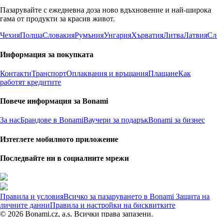
Пазарувайте с ежедневна доза ново вдъхновение и най-широка
гама от продукти за красив живот.
Чехия
Полша
Словакия
Румъния
Унгария
Хърватия
Литва
Латвия
Сл
Информация за покупката
Контакти
Транспорт
Оплаквания и връщания
Плащане
Как
работят кредитите
Повече информация за Bonami
За нас
Брандове в Bonami
Ваучери за подарък
Bonami за бизнес
Изтеглете мобилното приложение
Последвайте ни в социалните мрежи
Правила и условия
Всичко за пазаруването в Bonami
Защита на
личните данни
Правила и настройки на бисквитките
© 2026 Bonami.cz, a.s. Всички права запазени.