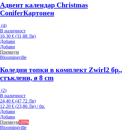
Адвент календар Christmas
Conifer
Картонен
(
4
)
В наличност
16,30 € (31,88 Лв)
Добави
Добави
Премиум
Bloomingville
Коледни топки в комплект Zwirl
2 бр.,
стъклени, ø 8 cm
(
2
)
В наличност
24,40 € (47,72 Лв)
12,20 € (23,86 Лв) / бр.
Добави
Добави
Премиум
-20%
Bloomingville