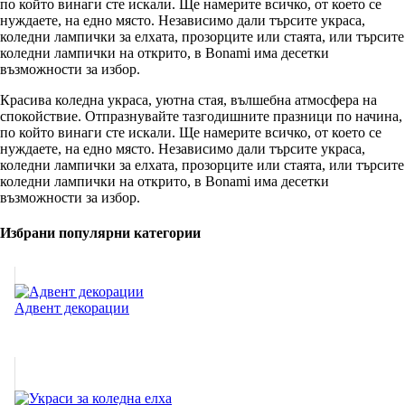
по който винаги сте искали. Ще намерите всичко, от което се
нуждаете, на едно място. Независимо дали търсите украса,
коледни лампички за елхата, прозорците или стаята, или търсите
коледни лампички на открито, в Bonami има десетки
възможности за избор.
Красива коледна украса, уютна стая, вълшебна атмосфера на
спокойствие. Отпразнувайте тазгодишните празници по начина,
по който винаги сте искали. Ще намерите всичко, от което се
нуждаете, на едно място. Независимо дали търсите украса,
коледни лампички за елхата, прозорците или стаята, или търсите
коледни лампички на открито, в Bonami има десетки
възможности за избор.
Избрани популярни категории
Адвент декорации