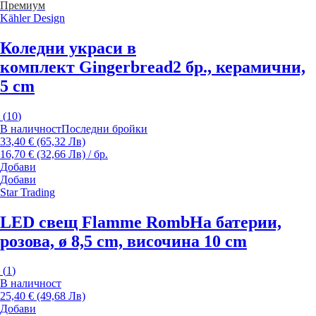
Премиум
Kähler Design
Коледни украси в
комплект Gingerbread
2 бр., керамични,
5 cm
(
10
)
В наличност
Последни бройки
33,40 € (65,32 Лв)
16,70 € (32,66 Лв) / бр.
Добави
Добави
Star Trading
LED свещ Flamme Romb
На батерии,
розова, ø 8,5 cm, височина 10 cm
(
1
)
В наличност
25,40 € (49,68 Лв)
Добави