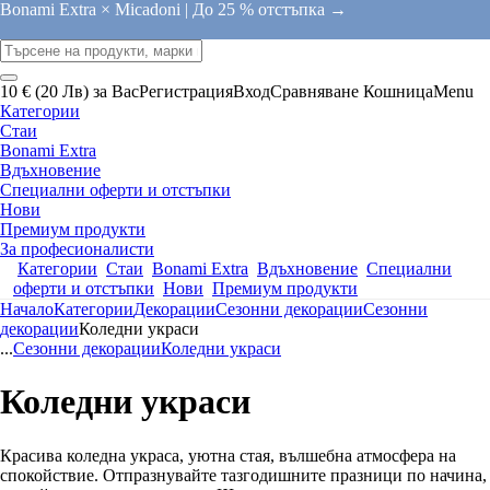
Bonami Extra × Micadoni |
До 25 % отстъпка →
10 € (20 Лв) за Вас
Регистрация
Вход
Сравняване
Кошница
Menu
Категории
Стаи
Bonami Extra
Вдъхновение
Специални оферти и отстъпки
Нови
Премиум продукти
За професионалисти
Категории
Стаи
Bonami Extra
Вдъхновение
Специални
оферти и отстъпки
Нови
Премиум продукти
Начало
Категории
Декорации
Сезонни декорации
Сезонни
декорации
Коледни украси
...
Сезонни декорации
Коледни украси
Коледни украси
Красива коледна украса, уютна стая, вълшебна атмосфера на
спокойствие. Отпразнувайте тазгодишните празници по начина,