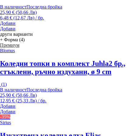
В наличност
Последна бройка
25,90 € (50,66 Лв)
6,48 € (12,67 Лв) / бр.
Добави
Добави
други варианти
+ Форма (4)
Премиум
Blomus
Коледни топки в комплект Juhla
2 бр.,
стъклени, ръчно издухани, ø 9 cm
(
1
)
В наличност
Последна бройка
25,90 € (50,66 Лв)
12,95 € (25,33 Лв) / бр.
Добави
Добави
-35%
Sirius
Изкуствена коледна елха Elias