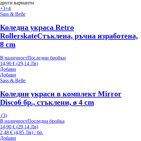
други варианти
+3
+4
Sass & Belle
Коледна украса Retro
Rollerskate
Стъклена, ръчна изработена,
8 cm
В наличност
Последни бройки
14,90 € (29,14 Лв)
Добави
Добави
Sass & Belle
Коледни украси в комплект Mirror
Disco
6 бр., стъклени, ø 4 cm
(
3
)
В наличност
Последна бройка
14,90 € (29,14 Лв)
2,48 € (4,85 Лв) / бр.
Добави