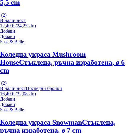
5,5 cm
(
2
)
В наличност
12,40 € (24,25 Лв)
Добави
Добави
Sass & Belle
Коледна украса Mushroom
House
Стъклена, ръчна изработена, ø 6
cm
(
2
)
В наличност
Последни бройки
16,40 € (32,08 Лв)
Добави
Добави
Sass & Belle
Коледна украса Snowman
Стъклена,
ръчна изработена, ø 7 cm