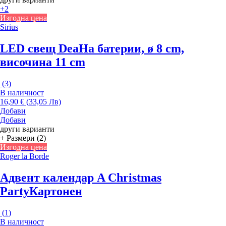
+2
Изгодна цена
Sirius
LED свещ Dea
На батерии, ø 8 cm,
височина 11 cm
(
3
)
В наличност
16,90 € (33,05 Лв)
Добави
Добави
други варианти
+ Размери (2)
Изгодна цена
Roger la Borde
Адвент календар A Christmas
Party
Картонен
(
1
)
В наличност