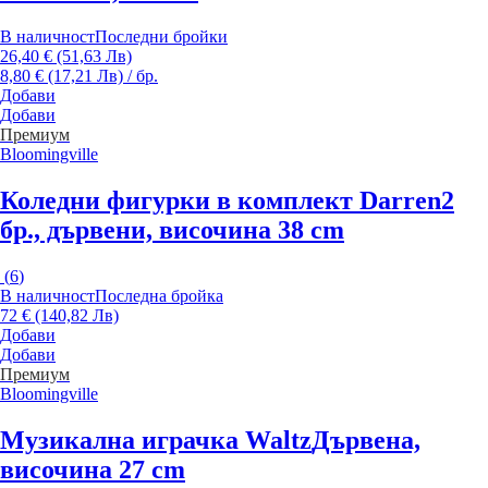
В наличност
Последни бройки
26,40 € (51,63 Лв)
8,80 € (17,21 Лв) / бр.
Добави
Добави
Премиум
Bloomingville
Коледни фигурки в комплект Darren
2
бр., дървени, височина 38 cm
(
6
)
В наличност
Последна бройка
72 € (140,82 Лв)
Добави
Добави
Премиум
Bloomingville
Музикална играчка Waltz
Дървена,
височина 27 cm