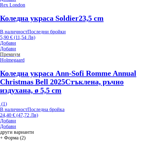
Rex London
Коледна украса Soldier
23,5 cm
В наличност
Последни бройки
5,90 € (11,54 Лв)
Добави
Добави
Премиум
Holmegaard
Коледна украса Ann-Sofi Romme Annual
Christmas Bell 2025
Стъклена, ръчно
издухана, ø 5,5 cm
(
1
)
В наличност
Последна бройка
24,40 € (47,72 Лв)
Добави
Добави
други варианти
+ Форма (2)