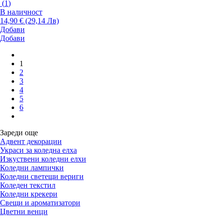
(
1
)
В наличност
14,90 € (29,14 Лв)
Добави
Добави
1
2
3
4
5
6
Зареди още
Адвент декорации
Украси за коледна елха
Изкуствени коледни елхи
Коледни лампички
Коледни светещи вериги
Коледен текстил
Коледни крекери
Свещи и ароматизатори
Цветни венци