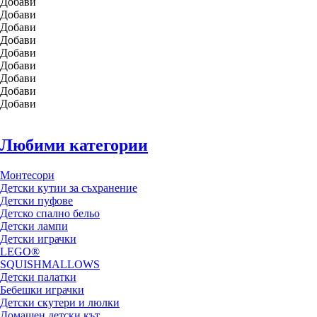
Добави
Добави
Добави
Добави
Добави
Добави
Добави
Добави
Добави
Любими категории
Монтесори
Детски кутии за съхранение
Детски пуфове
Детско спално бельо
Детски лампи
Детски играчки
LEGO®
SQUISHMALLOWS
Детски палатки
Бебешки играчки
Детски скутери и люлки
Домашен детски кът