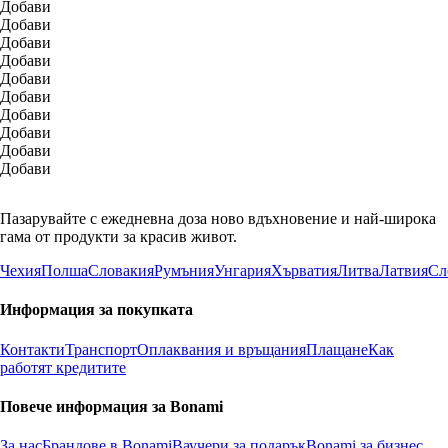
Добави
Добави
Добави
Добави
Добави
Добави
Добави
Добави
Добави
Добави
Пазарувайте с ежедневна доза ново вдъхновение и най-широка
гама от продукти за красив живот.
Чехия
Полша
Словакия
Румъния
Унгария
Хърватия
Литва
Латвия
Сл
Информация за покупката
Контакти
Транспорт
Оплаквания и връщания
Плащане
Как
работят кредитите
Повече информация за Bonami
За нас
Брандове в Bonami
Ваучери за подарък
Bonami за бизнес