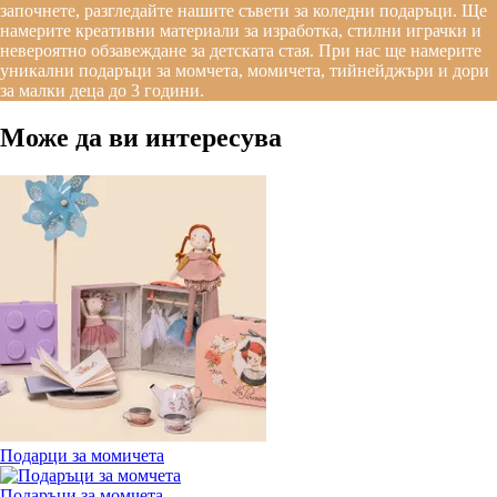
започнете, разгледайте нашите съвети за коледни подаръци. Ще
намерите креативни материали за изработка, стилни играчки и
невероятно обзавеждане за детската стая. При нас ще намерите
уникални подаръци за момчета, момичета, тийнейджъри и дори
за малки деца до 3 години.
Може да ви интересува
Подарци за момичета
Подаръци за момчета