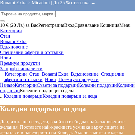
Bonami Extra × Micadoni |
До 25 % отстъпка →
10 € (20 Лв) за Вас
Регистрация
Вход
Сравняване
Кошница
Menu
Категории
Стаи
Bonami Extra
Вдъхновение
Специални оферти и отстъпки
Нови
Премиум продукти
За професионалисти
Категории
Стаи
Bonami Extra
Вдъхновение
Специални
оферти и отстъпки
Нови
Премиум продукти
Начало
Категории
Съвети за подаръци
Коледни подаръци
Коледни
подаръци
Коледни подаръци за деца
...
Коледни подаръци
Коледни подаръци за деца
Коледни подаръци за деца
Ден, изпълнен с чудеса, в който се сбъдват най-съкровените
желания. Поставете най-красивата усмивка върху лицата на
децата си в навечерието на Коледа. Ако не знаете откъде да