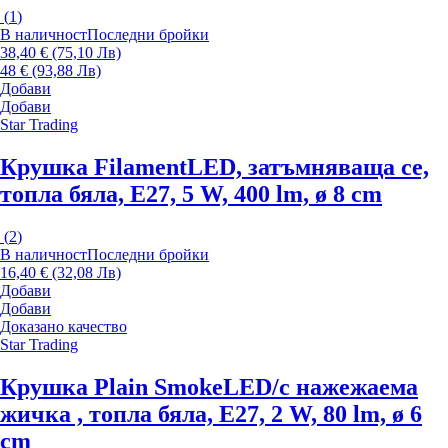
(
1
)
В наличност
Последни бройки
38,40 € (75,10 Лв)
48 € (93,88 Лв)
Добави
Добави
Star Trading
Крушка Filament
LED, затъмняваща се,
топла бяла, E27, 5 W, 400 lm, ø 8 cm
(
2
)
В наличност
Последни бройки
16,40 € (32,08 Лв)
Добави
Добави
Доказано качество
Star Trading
Крушка Plain Smoke
LED/с нажежаема
жичка , топла бяла, E27, 2 W, 80 lm, ø 6
cm