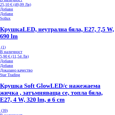
25,10 € (49,09 Лв)
Добави
Добави
Sollux
Крушка
LED, неутрална бяла, E27, 7,5 W,
690 lm
(
1
)
В наличност
5,90 € (11,54 Лв)
Добави
Добави
Доказано качество
Star Trading
Крушка Soft Glow
LED/с нажежаема
жичка , затъмняваща се, топла бяла,
E27, 4 W, 320 lm, ø 6 cm
(
39
)