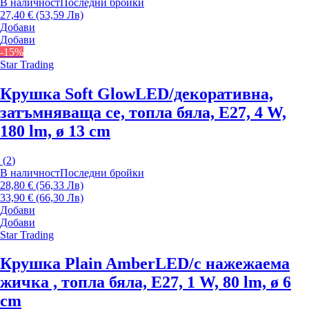
В наличност
Последни бройки
27,40 € (53,59 Лв)
Добави
Добави
-15%
Star Trading
Крушка Soft Glow
LED/декоративна,
затъмняваща се, топла бяла, E27, 4 W,
180 lm, ø 13 cm
(
2
)
В наличност
Последни бройки
28,80 € (56,33 Лв)
33,90 € (66,30 Лв)
Добави
Добави
Star Trading
Крушка Plain Amber
LED/с нажежаема
жичка , топла бяла, E27, 1 W, 80 lm, ø 6
cm