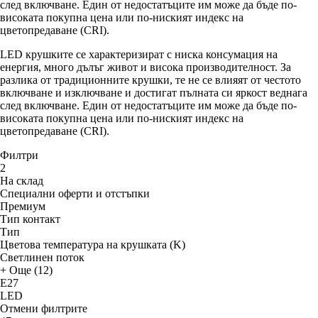
след включване. Един от недостатъците им може да бъде по-
високата покупна цена или по-ниският индекс на
цветопредаване (CRI).
LED крушките се характеризират с ниска консумация на
енергия, много дълъг живот и висока производителност. За
разлика от традиционните крушки, те не се влияят от честото
включване и изключване и достигат пълната си яркост веднага
след включване. Един от недостатъците им може да бъде по-
високата покупна цена или по-ниският индекс на
цветопредаване (CRI).
Филтри
2
На склад
Специални оферти и отстъпки
Премиум
Тип контакт
Тип
Цветова температура на крушката (K)
Светлинен поток
+ Още (12)
E27
LED
Отмени филтрите