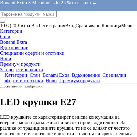
Bonami Extra × Micadoni |
До 25 % отстъпка →
10 € (20 Лв) за Вас
Регистрация
Вход
Сравняване
Кошница
Menu
Категории
Стаи
Bonami Extra
Вдъхновение
Специални оферти и отстъпки
Нови
Премиум продукти
За професионалисти
Категории
Стаи
Bonami Extra
Вдъхновение
Специални
оферти и отстъпки
Нови
Премиум продукти
...
Осветителни тела
Крушки
LED крушки E27
LED крушките се характеризират с ниска консумация на
енергия, много дълъг живот и висока производителност. За
разлика от традиционните крушки, те не се влияят от честото
включване и изключване и достигат пълната си яркост веднага