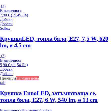
(
2
)
В наличност
7,90 € (15,45 Лв)
Добави
Добави
Sollux
Крушка
LED, топла бяла, E27, 7,5 W, 620
lm, ø 4,5 cm
(
2
)
В наличност
5,90 € (11,54 Лв)
Добави
Добави
Премиум
Изгодна цена
tala
Крушка Enno
LED, затъмняваща се,
топла бяла, E27, 6 W, 540 lm, ø 13 cm
В наличност
Последни бройки