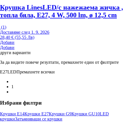
Крушка Lines
LED/с нажежаема жичка ,
топла бяла, E27, 4 W, 500 lm, ø 12,5 cm
(
1
)
Доставяме след 1. 9. 2026
28,40 € (55,55 Лв)
Добави
Добави
други варианти
За да видите повече резултати, премахнете един от филтрите
E27
LED
Премахнете всички
1
Избрани филтри
Крушки E14
Крушки E27
Крушки G9
Крушки GU10
LED
крушки
Затъмняващи се крушки