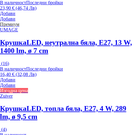
В наличност
Последни бройки
23,90 € (46,74 Лв)
Добави
Добави
Премиум
UMAGE
Крушка
LED, неутрална бяла, E27, 13 W,
1400 lm, ø 7 cm
(
16
)
В наличност
Последни бройки
16,40 € (32,08 Лв)
Добави
Добави
Изгодна цена
Zuiver
Крушка
LED, топла бяла, E27, 4 W, 289
lm, ø 9,5 cm
(
4
)
В наличност