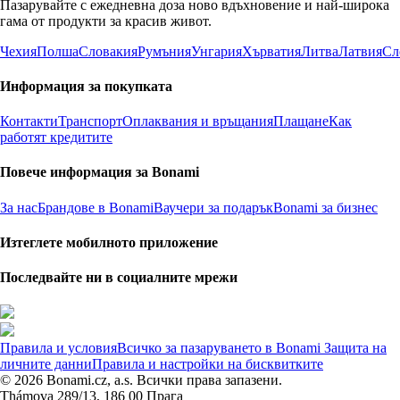
Пазарувайте с ежедневна доза ново вдъхновение и най-широка
гама от продукти за красив живот.
Чехия
Полша
Словакия
Румъния
Унгария
Хърватия
Литва
Латвия
Сл
Информация за покупката
Контакти
Транспорт
Оплаквания и връщания
Плащане
Как
работят кредитите
Повече информация за Bonami
За нас
Брандове в Bonami
Ваучери за подарък
Bonami за бизнес
Изтеглете мобилното приложение
Последвайте ни в социалните мрежи
Правила и условия
Всичко за пазаруването в Bonami
Защита на
личните данни
Правила и настройки на бисквитките
© 2026 Bonami.cz, a.s. Всички права запазени.
Thámova 289/13, 186 00 Прага