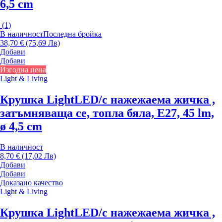
6,5 cm
(
1
)
В наличност
Последна бройка
38,70 € (75,69 Лв)
Добави
Добави
Изгодна цена
Light & Living
Крушка Light
LED/с нажежаема жичка ,
затъмняваща се, топла бяла, E27, 45 lm,
ø 4,5 cm
В наличност
8,70 € (17,02 Лв)
Добави
Добави
Доказано качество
Light & Living
Крушка Light
LED/с нажежаема жичка ,