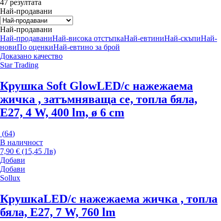
47 резултата
Най-продавани
Най-продавани
Най-продавани
Най-висока отстъпка
Най-евтини
Най-скъпи
Най-
нови
По оценки
Най-евтино за брой
Доказано качество
Star Trading
Крушка Soft Glow
LED/с нажежаема
жичка , затъмняваща се, топла бяла,
E27, 4 W, 400 lm, ø 6 cm
(
64
)
В наличност
7,90 € (15,45 Лв)
Добави
Добави
Sollux
Крушка
LED/с нажежаема жичка , топла
бяла, E27, 7 W, 760 lm