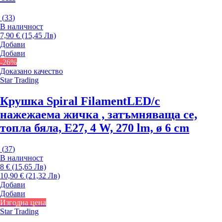
(
33
)
В наличност
7,90 € (15,45 Лв)
Добави
Добави
-26%
Доказано качество
Star Trading
Крушка Spiral Filament
LED/с
нажежаема жичка , затъмняваща се,
топла бяла, E27, 4 W, 270 lm, ø 6 cm
(
37
)
В наличност
8 € (15,65 Лв)
10,90 € (21,32 Лв)
Добави
Добави
Изгодна цена
Star Trading