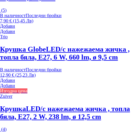
(
5
)
В наличност
Последни бройки
7,90 € (15,45 Лв)
Добави
Добави
Trio
Крушка Globe
LED/с нажежаема жичка ,
топла бяла, E27, 6 W, 660 lm, ø 9,5 cm
В наличност
Последни бройки
12,90 € (25,23 Лв)
Добави
Добави
Изгодна цена
Zuiver
Крушка
LED/с нажежаема жичка , топла
бяла, E27, 2 W, 238 lm, ø 12,5 cm
(
4
)