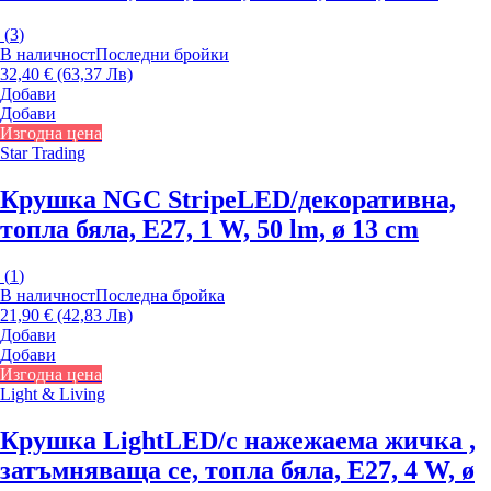
(
3
)
В наличност
Последни бройки
32,40 € (63,37 Лв)
Добави
Добави
Изгодна цена
Star Trading
Крушка NGC Stripe
LED/декоративна,
топла бяла, E27, 1 W, 50 lm, ø 13 cm
(
1
)
В наличност
Последна бройка
21,90 € (42,83 Лв)
Добави
Добави
Изгодна цена
Light & Living
Крушка Light
LED/с нажежаема жичка ,
затъмняваща се, топла бяла, E27, 4 W, ø