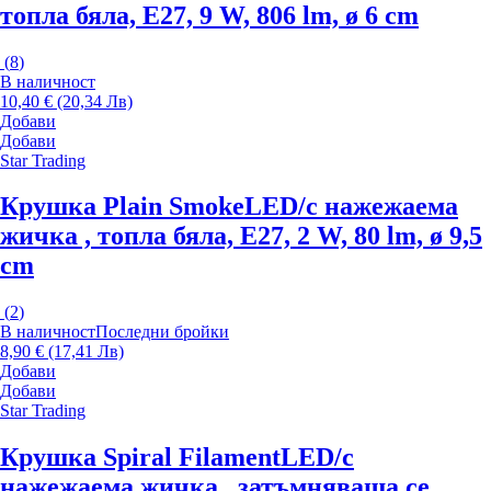
топла бяла, E27, 9 W, 806 lm, ø 6 cm
(
8
)
В наличност
10,40 € (20,34 Лв)
Добави
Добави
Star Trading
Крушка Plain Smoke
LED/с нажежаема
жичка , топла бяла, E27, 2 W, 80 lm, ø 9,5
cm
(
2
)
В наличност
Последни бройки
8,90 € (17,41 Лв)
Добави
Добави
Star Trading
Крушка Spiral Filament
LED/с
нажежаема жичка , затъмняваща се,