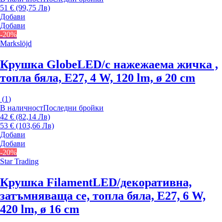
51 € (99,75 Лв)
Добави
Добави
-20%
Markslöjd
Крушка Globe
LED/с нажежаема жичка ,
топла бяла, E27, 4 W, 120 lm, ø 20 cm
(
1
)
В наличност
Последни бройки
42 € (82,14 Лв)
53 € (103,66 Лв)
Добави
Добави
-20%
Star Trading
Крушка Filament
LED/декоративна,
затъмняваща се, топла бяла, E27, 6 W,
420 lm, ø 16 cm