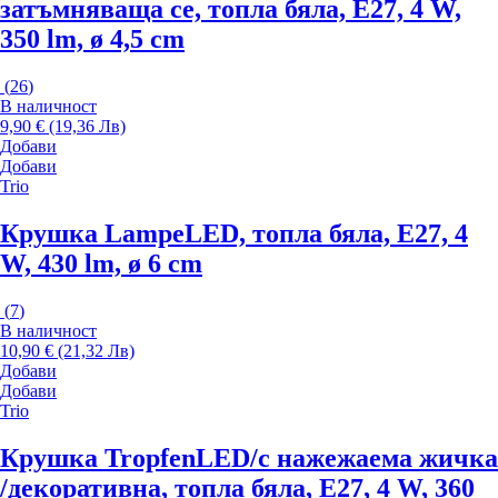
затъмняваща се, топла бяла, E27, 4 W,
350 lm, ø 4,5 cm
(
26
)
В наличност
9,90 € (19,36 Лв)
Добави
Добави
Trio
Крушка Lampe
LED, топла бяла, E27, 4
W, 430 lm, ø 6 cm
(
7
)
В наличност
10,90 € (21,32 Лв)
Добави
Добави
Trio
Крушка Tropfen
LED/с нажежаема жичка
/декоративна, топла бяла, E27, 4 W, 360