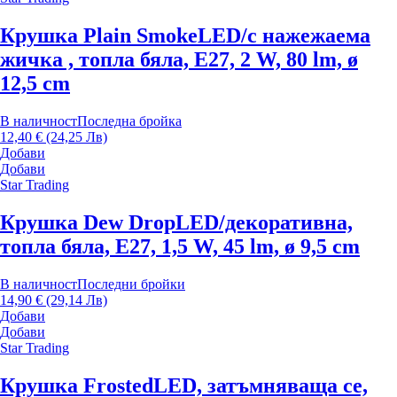
Крушка Plain Smoke
LED/с нажежаема
жичка , топла бяла, E27, 2 W, 80 lm, ø
12,5 cm
В наличност
Последна бройка
12,40 € (24,25 Лв)
Добави
Добави
Star Trading
Крушка Dew Drop
LED/декоративна,
топла бяла, E27, 1,5 W, 45 lm, ø 9,5 cm
В наличност
Последни бройки
14,90 € (29,14 Лв)
Добави
Добави
Star Trading
Крушка Frosted
LED, затъмняваща се,