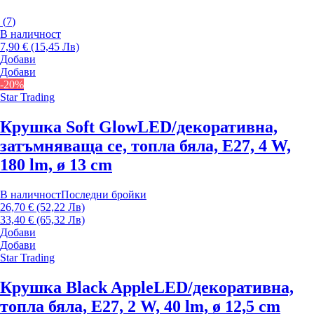
(
7
)
В наличност
7,90 € (15,45 Лв)
Добави
Добави
-20%
Star Trading
Крушка Soft Glow
LED/декоративна,
затъмняваща се, топла бяла, E27, 4 W,
180 lm, ø 13 cm
В наличност
Последни бройки
26,70 € (52,22 Лв)
33,40 € (65,32 Лв)
Добави
Добави
Star Trading
Крушка Black Apple
LED/декоративна,
топла бяла, E27, 2 W, 40 lm, ø 12,5 cm