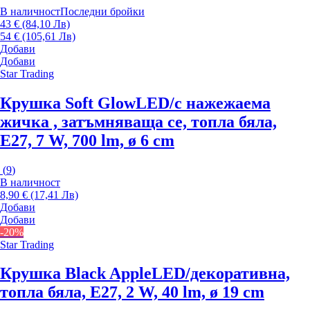
В наличност
Последни бройки
43 € (84,10 Лв)
54 € (105,61 Лв)
Добави
Добави
Star Trading
Крушка Soft Glow
LED/с нажежаема
жичка , затъмняваща се, топла бяла,
E27, 7 W, 700 lm, ø 6 cm
(
9
)
В наличност
8,90 € (17,41 Лв)
Добави
Добави
-20%
Star Trading
Крушка Black Apple
LED/декоративна,
топла бяла, E27, 2 W, 40 lm, ø 19 cm