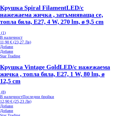
Крушка Spiral Filament
LED/с
нажежаема жичка , затъмняваща се,
топла бяла, E27, 4 W, 270 lm, ø 9,5 cm
(
1
)
В наличност
11,90 € (23,27 Лв)
Добави
Добави
Star Trading
Крушка Vintage Gold
LED/с нажежаема
жичка , топла бяла, E27, 1 W, 80 lm, ø
12,5 cm
(
8
)
В наличност
Последни бройки
12,90 € (25,23 Лв)
Добави
Добави
Star Trading