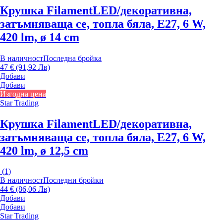
Крушка Filament
LED/декоративна,
затъмняваща се, топла бяла, E27, 6 W,
420 lm, ø 14 cm
В наличност
Последна бройка
47 € (91,92 Лв)
Добави
Добави
Изгодна цена
Star Trading
Крушка Filament
LED/декоративна,
затъмняваща се, топла бяла, E27, 6 W,
420 lm, ø 12,5 cm
(
1
)
В наличност
Последни бройки
44 € (86,06 Лв)
Добави
Добави
Star Trading