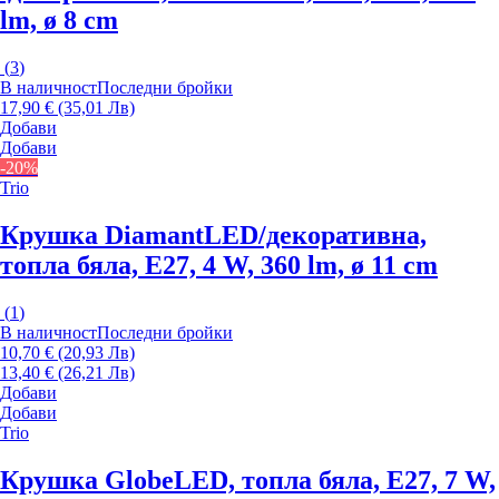
lm, ø 8 cm
(
3
)
В наличност
Последни бройки
17,90 € (35,01 Лв)
Добави
Добави
-20%
Trio
Крушка Diamant
LED/декоративна,
топла бяла, E27, 4 W, 360 lm, ø 11 cm
(
1
)
В наличност
Последни бройки
10,70 € (20,93 Лв)
13,40 € (26,21 Лв)
Добави
Добави
Trio
Крушка Globe
LED, топла бяла, E27, 7 W,