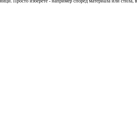
ици. Просто изберете - например според материала или стила, в