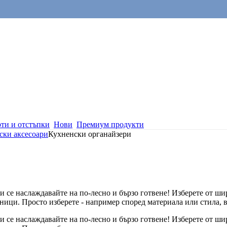
ти и отстъпки
Нови
Премиум продукти
ски аксесоари
Кухненски органайзери
 и се наслаждавайте на по-лесно и бързо готвене! Изберете от ш
ици. Просто изберете - например според материала или стила, в
 и се наслаждавайте на по-лесно и бързо готвене! Изберете от ш