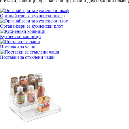
стелажи, кошници, органайзери, държачи и други удобни помощн
Органайзери за кухненски шкаф
Органайзери за кухненски плот
Кухненски кошници
Поставки за чаши
Поставки за стъклени чаши