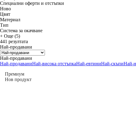
Специални оферти и отстъпки
Новo
Цвят
Материал
Тип
Система за окачване
+ Още (5)
441 резултата
Най-продавани
Най-продавани
Най-продавани
Най-висока отстъпка
Най-евтини
Най-скъпи
Най-
Премиум
Нов продукт