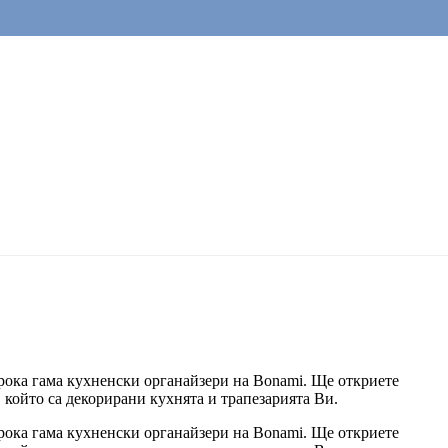
ирока гама кухненски органайзери на Bonami. Ще откриете
 който са декорирани кухнята и трапезарията Ви.
ирока гама кухненски органайзери на Bonami. Ще откриете