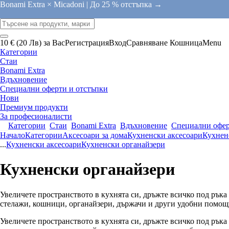
Bonami Extra × Micadoni |
До 25 % отстъпка →
10 € (20 Лв) за Вас
Регистрация
Вход
Сравняване
Кошница
Menu
Категории
Стаи
Bonami Extra
Вдъхновение
Специални оферти и отстъпки
Нови
Премиум продукти
За професионалисти
Категории
Стаи
Bonami Extra
Вдъхновение
Специални офер
Начало
Категории
Аксесоари за дома
Кухненски аксесоари
Кухнен
...
Кухненски аксесоари
Кухненски органайзери
Кухненски органайзери
Увеличете пространството в кухнята си, дръжте всичко под ръка
стелажи, кошници, органайзери, държачи и други удобни помощн
Увеличете пространството в кухнята си, дръжте всичко под ръка