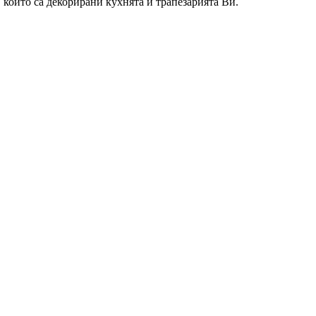
 който са декорирани кухнята и трапезарията Ви.