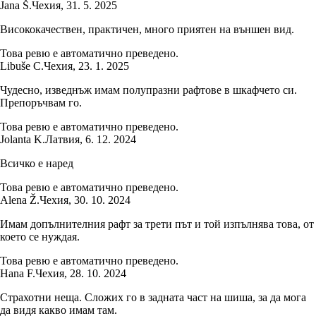
Jana Š.
Чехия
,
31. 5. 2025
Висококачествен, практичен, много приятен на външен вид.
Това ревю е автоматично преведено.
Libuše C.
Чехия
,
23. 1. 2025
Чудесно, изведнъж имам полупразни рафтове в шкафчето си.
Препоръчвам го.
Това ревю е автоматично преведено.
Jolanta K.
Латвия
,
6. 12. 2024
Всичко е наред
Това ревю е автоматично преведено.
Alena Ž.
Чехия
,
30. 10. 2024
Имам допълнителния рафт за трети път и той изпълнява това, от
което се нуждая.
Това ревю е автоматично преведено.
Hana F.
Чехия
,
28. 10. 2024
Страхотни неща. Сложих го в задната част на шиша, за да мога
да видя какво имам там.