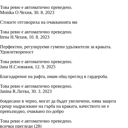
Това ревю е автоматично преведено.
Monika O.
Чехия
,
30. 8. 2023
Стоките отговориха на очакванията ми
Това ревю е автоматично преведено.
Irena H.
Чехия
,
10. 8. 2023
Перфектни, регулируеми гумени удължители за краката.
Удовлетвореност
Това ревю е автоматично преведено.
Jana H.
Словакия
,
12. 9. 2025
Благодарение на рафта, имам общ преглед в гардероба.
Това ревю е автоматично преведено.
Janina R.
Литва
,
30. 3. 2023
боядисани в черно, могат да бъдат увеличени, няма защита
срещу надраскване на гърба на краката, качеството не е
превъзходно, очаквано по-добро
Това ревю е автоматично преведено.
всички прегледи
(
28
)