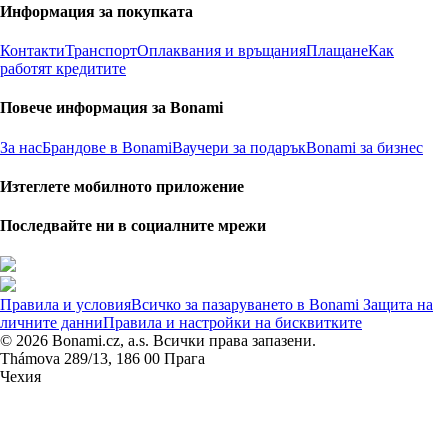
Информация за покупката
Контакти
Транспорт
Оплаквания и връщания
Плащане
Как
работят кредитите
Повече информация за Bonami
За нас
Брандове в Bonami
Ваучери за подарък
Bonami за бизнес
Изтеглете мобилното приложение
Последвайте ни в социалните мрежи
Правила и условия
Всичко за пазаруването в Bonami
Защита на
личните данни
Правила и настройки на бисквитките
© 2026 Bonami.cz, a.s. Всички права запазени.
Thámova 289/13, 186 00 Прага
Чехия