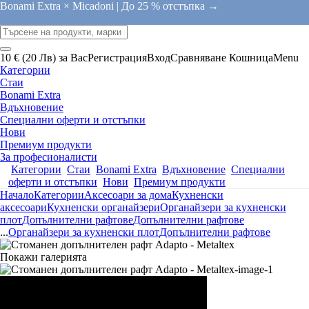
Bonami Extra × Micadoni |
До 25 % отстъпка →
10 € (20 Лв) за Вас
Регистрация
Вход
Сравняване
Кошница
Menu
Категории
Стаи
Bonami Extra
Вдъхновение
Специални оферти и отстъпки
Нови
Премиум продукти
За професионалисти
Категории
Стаи
Bonami Extra
Вдъхновение
Специални
оферти и отстъпки
Нови
Премиум продукти
Начало
Категории
Аксесоари за дома
Кухненски
аксесоари
Кухненски органайзери
Органайзери за кухненски
плот
Допълнителни рафтове
Допълнителни рафтове
...
Органайзери за кухненски плот
Допълнителни рафтове
Покажи галерията