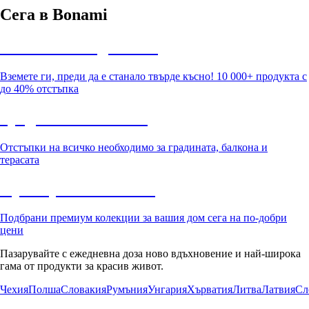
Сега в Bonami
Summer Sale до -40%
Вземете ги, преди да е станало твърде късно! 10 000+ продукта с
до 40% отстъпка
Градина с отстъпка
Отстъпки на всичко необходимо за градината, балкона и
терасата
Премиум с отстъпка
Подбрани премиум колекции за вашия дом сега на по-добри
цени
Пазарувайте с ежедневна доза ново вдъхновение и най-широка
гама от продукти за красив живот.
Чехия
Полша
Словакия
Румъния
Унгария
Хърватия
Литва
Латвия
Сл