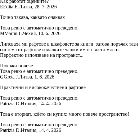
Как работят оценките?
E
Edita E.
Литва
,
28. 7. 2026
Точно такава, каквато очаквах
Това ревю е автоматично преведено.
M
Martin L.
Чехия
,
10. 6. 2026
Липсваха ми рафтове в шкафовете за книги, затова поръчах тази
система от рафтове и малките чашки имат своето място.
Перфектно използване на пространст...
Покажи повече
Това ревю е автоматично преведено.
G
Greta J.
Литва
,
1. 6. 2026
Практични и висококачествени рафтове
Това ревю е автоматично преведено.
Patrizia D.
Италия
,
14. 4. 2026
Това е вторият, който си купих: много повече пространство!
Това ревю е автоматично преведено.
Patrizia D.
Италия
,
14. 4. 2026