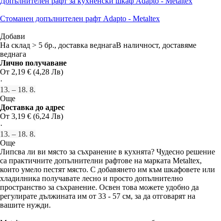
Допълнителен рафт за кухненски шкаф Adapto - Metaltex
Стоманен допълнителен рафт Adapto - Metaltex
Добави
На склад > 5 бр., доставка веднага
В наличност, доставяме
веднага
Лично получаване
От 2,19 € (4,28 Лв)
·
13. – 18. 8.
Още
Доставка до адрес
От 3,19 € (6,24 Лв)
·
13. – 18. 8.
Още
Липсва ли ви място за съхранение в кухнята? Чудесно решение
са практичните допълнителни рафтове на марката Metaltex,
които умело пестят място. С добавянето им към шкафовете или
хладилника получавате лесно и просто допълнително
пространство за съхранение. Освен това можете удобно да
регулирате дължината им от 33 - 57 см, за да отговарят на
вашите нужди.