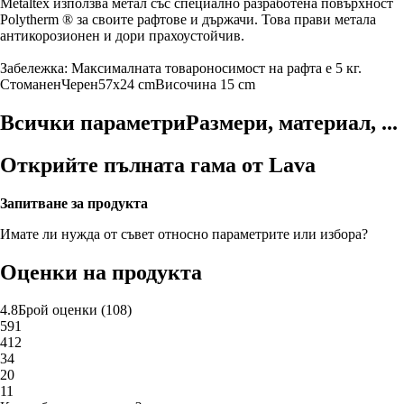
Metaltex използва метал със специално разработена повърхност
Polytherm ® за своите рафтове и държачи. Това прави метала
антикорозионен и дори прахоустойчив.
Забележка: Максималната товароносимост на рафта е 5 кг.
Стоманен
Черен
57x24 cm
Височина 15 cm
Всички параметри
Размери, материал, ...
Открийте пълната гама от Lava
Запитване за продукта
Имате ли нужда от съвет относно параметрите или избора?
Оценки на продукта
4.8
Брой оценки
(
108
)
5
91
4
12
3
4
2
0
1
1