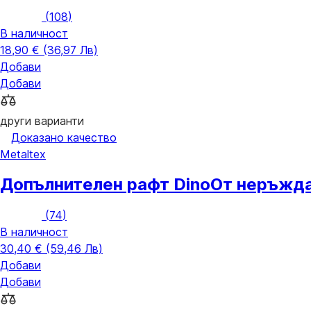
(
108
)
В наличност
18,90 € (36,97 Лв)
Добави
Добави
други варианти
Доказано качество
Metaltex
Допълнителен рафт Dino
От неръжда
(
74
)
В наличност
30,40 € (59,46 Лв)
Добави
Добави