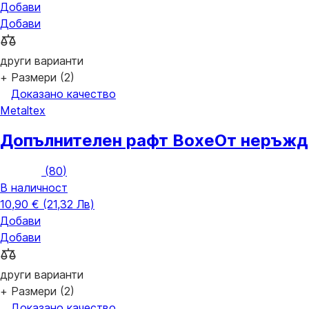
Добави
Добави
други варианти
+ Размери (2)
Доказано качество
Metaltex
Допълнителен рафт Boxe
От неръжда
(
80
)
В наличност
10,90 € (21,32 Лв)
Добави
Добави
други варианти
+ Размери (2)
Доказано качество