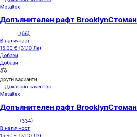
Metaltex
Допълнителен рафт Brooklyn
Стомане
(
68
)
В наличност
15,90 € (31,10 Лв)
Добави
Добави
други варианти
Доказано качество
Metaltex
Допълнителен рафт Brooklyn
Стомане
(
334
)
В наличност
15,90 € (31,10 Лв)