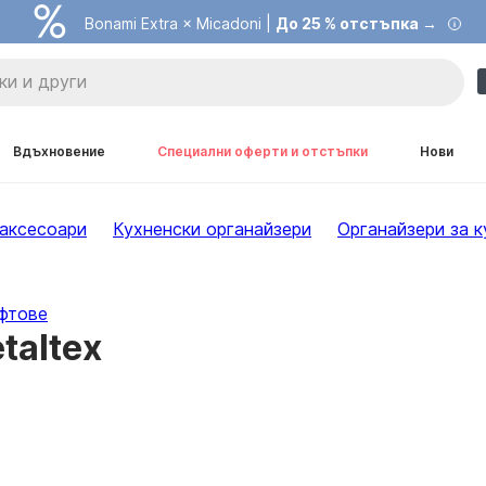
Bonami Extra × Micadoni |
До 25 % отстъпка →
Вдъхновение
Специални оферти и отстъпки
Нови
 аксесоари
Кухненски органайзери
Органайзери за к
фтове
taltex