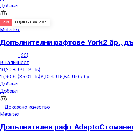
Добави
-9%
задаване на 2 бр.
Metaltex
Допълнителни рафтове York
2 бр., 
(
20
)
В наличност
16,20 € (31,68 Лв)
17,90 € (35,01 Лв)
8,10 € (15,84 Лв) / бр.
Добави
Добави
Доказано качество
Metaltex
Допълнителен рафт Adapto
Стоманен