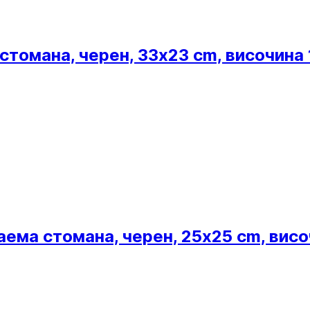
томана, черен, 33x23 cm, височина 
ема стомана, черен, 25x25 cm, висо