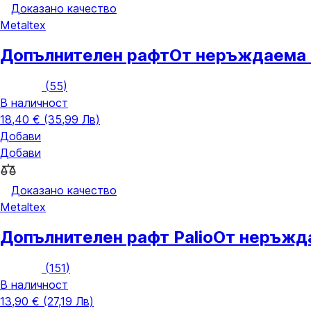
Доказано качество
Metaltex
Допълнителен рафт
От неръждаема с
(
55
)
В наличност
18,40 € (35,99 Лв)
Добави
Добави
Доказано качество
Metaltex
Допълнителен рафт Palio
От неръжда
(
151
)
В наличност
13,90 € (27,19 Лв)