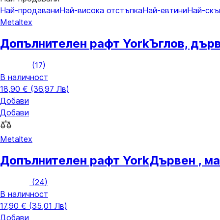
Най-продавани
Най-висока отстъпка
Най-евтини
Най-скъ
Metaltex
Допълнителен рафт York
Ъглов, дърв
(
17
)
В наличност
18,90 € (36,97 Лв)
Добави
Добави
Metaltex
Допълнителен рафт York
Дървен , ма
(
24
)
В наличност
17,90 € (35,01 Лв)
Добави