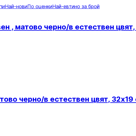
пи
Най-нови
По оценки
Най-евтино за брой
ен , матово черно/в естествен цвят,
тово черно/в естествен цвят, 32x19 