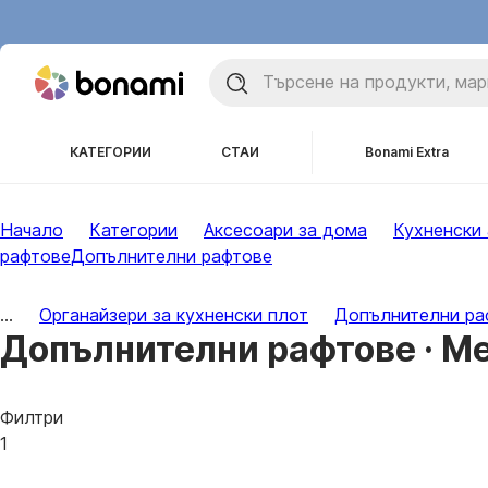
КАТЕГОРИИ
СТАИ
Bonami Extra
Начало
Категории
Аксесоари за дома
Кухненски
рафтове
Допълнителни рафтове
...
Органайзери за кухненски плот
Допълнителни ра
Допълнителни рафтове · Me
Филтри
1