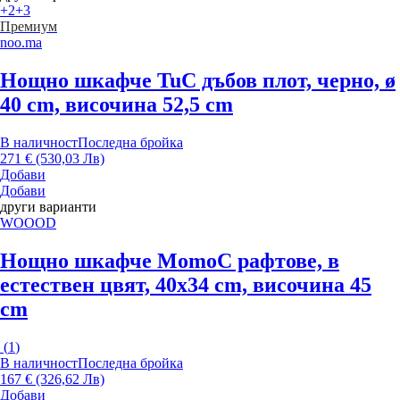
+2
+3
Премиум
noo.ma
Нощно шкафче Tu
С дъбов плот, черно, ø
40 cm, височина 52,5 cm
В наличност
Последна бройка
271 € (530,03 Лв)
Добави
Добави
други варианти
WOOOD
Нощно шкафче Momo
С рафтове, в
естествен цвят, 40x34 cm, височина 45
cm
(
1
)
В наличност
Последна бройка
167 € (326,62 Лв)
Добави