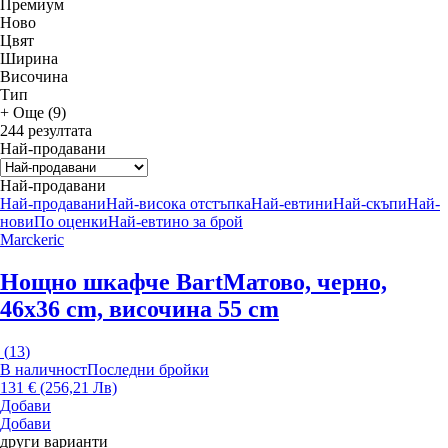
Премиум
Новo
Цвят
Ширина
Височина
Тип
+ Още (9)
244 резултата
Най-продавани
Най-продавани
Най-продавани
Най-висока отстъпка
Най-евтини
Най-скъпи
Най-
нови
По оценки
Най-евтино за брой
Marckeric
Нощно шкафче Bart
Матово, черно,
46x36 cm, височина 55 cm
(
13
)
В наличност
Последни бройки
131 € (256,21 Лв)
Добави
Добави
други варианти