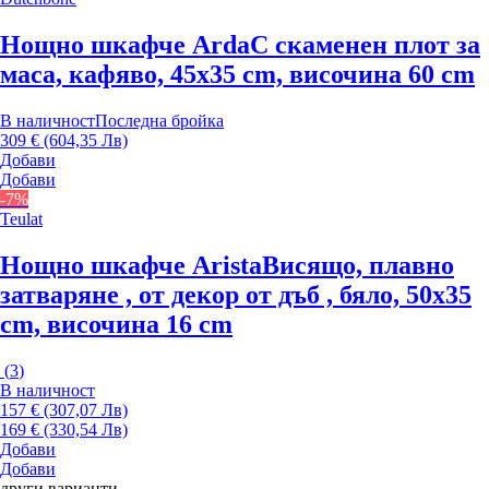
Нощно шкафче Arda
С скаменен плот за
маса, кафяво, 45x35 cm, височина 60 cm
В наличност
Последна бройка
309 € (604,35 Лв)
Добави
Добави
-7%
Teulat
Нощно шкафче Arista
Висящо, плавно
затваряне , от декор от дъб , бяло, 50x35
cm, височина 16 cm
(
3
)
В наличност
157 € (307,07 Лв)
169 € (330,54 Лв)
Добави
Добави
други варианти