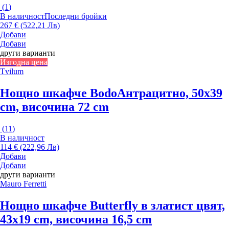
(
1
)
В наличност
Последни бройки
267 € (522,21 Лв)
Добави
Добави
други варианти
Изгодна цена
Tvilum
Нощно шкафче Bodo
Антрацитно, 50x39
cm, височина 72 cm
(
11
)
В наличност
114 € (222,96 Лв)
Добави
Добави
други варианти
Mauro Ferretti
Нощно шкафче Butterfly
в златист цвят,
43x19 cm, височина 16,5 cm