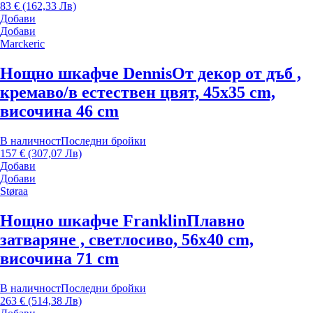
83 € (162,33 Лв)
Добави
Добави
Marckeric
Нощно шкафче Dennis
От декор от дъб ,
кремаво/в естествен цвят, 45x35 cm,
височина 46 cm
В наличност
Последни бройки
157 € (307,07 Лв)
Добави
Добави
Støraa
Нощно шкафче Franklin
Плавно
затваряне , светлосиво, 56x40 cm,
височина 71 cm
В наличност
Последни бройки
263 € (514,38 Лв)