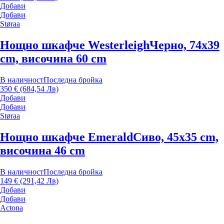
Добави
Добави
Støraa
Нощно шкафче Westerleigh
Черно, 74x39
cm, височина 60 cm
В наличност
Последна бройка
350 € (684,54 Лв)
Добави
Добави
Støraa
Нощно шкафче Emerald
Сиво, 45x35 cm,
височина 46 cm
В наличност
Последна бройка
149 € (291,42 Лв)
Добави
Добави
Actona