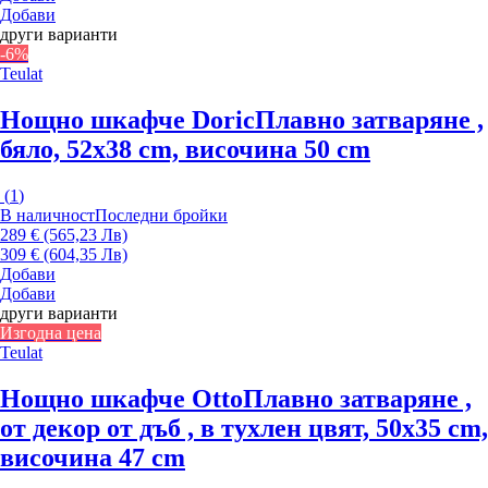
Добави
други варианти
-6%
Teulat
Нощно шкафче Doric
Плавно затваряне ,
бяло, 52x38 cm, височина 50 cm
(
1
)
В наличност
Последни бройки
289 € (565,23 Лв)
309 € (604,35 Лв)
Добави
Добави
други варианти
Изгодна цена
Teulat
Нощно шкафче Otto
Плавно затваряне ,
от декор от дъб , в тухлен цвят, 50x35 cm,
височина 47 cm