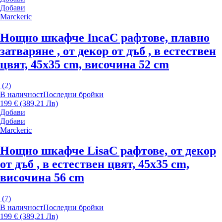
Добави
Marckeric
Нощно шкафче Inca
С рафтове, плавно
затваряне , от декор от дъб , в естествен
цвят, 45x35 cm, височина 52 cm
(
2
)
В наличност
Последни бройки
199 € (389,21 Лв)
Добави
Добави
Marckeric
Нощно шкафче Lisa
С рафтове, от декор
от дъб , в естествен цвят, 45x35 cm,
височина 56 cm
(
7
)
В наличност
Последни бройки
199 € (389,21 Лв)