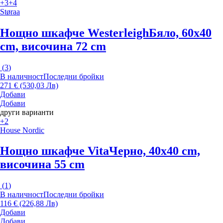
+3
+4
Støraa
Нощно шкафче Westerleigh
Бяло, 60x40
cm, височина 72 cm
(
3
)
В наличност
Последни бройки
271 € (530,03 Лв)
Добави
Добави
други варианти
+2
House Nordic
Нощно шкафче Vita
Черно, 40x40 cm,
височина 55 cm
(
1
)
В наличност
Последни бройки
116 € (226,88 Лв)
Добави
Добави