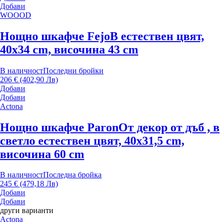
Добави
WOOOD
Нощно шкафче Fejo
В естествен цвят,
40x34 cm, височина 43 cm
В наличност
Последни бройки
206 € (402,90 Лв)
Добави
Добави
Actona
Нощно шкафче Paron
От декор от дъб , в
светло естествен цвят, 40x31,5 cm,
височина 60 cm
В наличност
Последна бройка
245 € (479,18 Лв)
Добави
Добави
други варианти
Actona