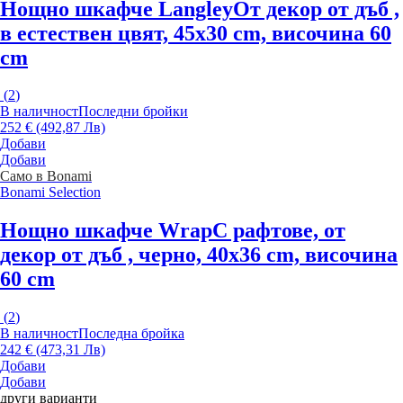
Нощно шкафче Langley
От декор от дъб ,
в естествен цвят, 45x30 cm, височина 60
cm
(
2
)
В наличност
Последни бройки
252 € (492,87 Лв)
Добави
Добави
Само в Bonami
Bonami Selection
Нощно шкафче Wrap
С рафтове, от
декор от дъб , черно, 40x36 cm, височина
60 cm
(
2
)
В наличност
Последна бройка
242 € (473,31 Лв)
Добави
Добави
други варианти