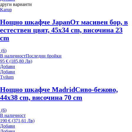
други варианти
Karup
Нощно шкафче Japan
От масивен бор, в
естествен цвят, 45x34 cm, височина 23
cm
(
6
)
В наличност
Последни бройки
95 € (185,80 Лв)
Добави
Добави
Tvilum
Нощно шкафче Madrid
Сиво-бежово,
44x38 cm, височина 70 cm
(
6
)
В наличност
190 € (371,61 Лв)
Добави
Добави