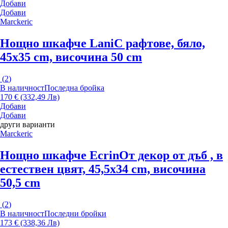
Добави
Добави
Marckeric
Нощно шкафче Lani
С рафтове, бяло,
45x35 cm, височина 50 cm
(
2
)
В наличност
Последна бройка
170 € (332,49 Лв)
Добави
Добави
други варианти
Marckeric
Нощно шкафче Ecrin
От декор от дъб , в
естествен цвят, 45,5x34 cm, височина
50,5 cm
(
2
)
В наличност
Последни бройки
173 € (338,36 Лв)