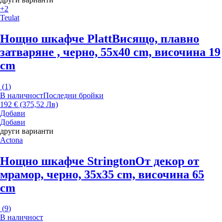
+2
Teulat
Нощно шкафче Platt
Висящо, плавно
затваряне , черно, 55x40 cm, височина 19
cm
(
1
)
В наличност
Последни бройки
192 € (375,52 Лв)
Добави
Добави
други варианти
Actona
Нощно шкафче Strington
От декор от
мрамор, черно, 35x35 cm, височина 65
cm
(
9
)
В наличност