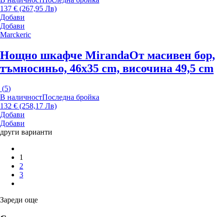
137 € (267,95 Лв)
Добави
Добави
Marckeric
Нощно шкафче Miranda
От масивен бор,
тъмносиньо, 46x35 cm, височина 49,5 cm
(
5
)
В наличност
Последна бройка
132 € (258,17 Лв)
Добави
Добави
други варианти
1
2
3
Зареди още