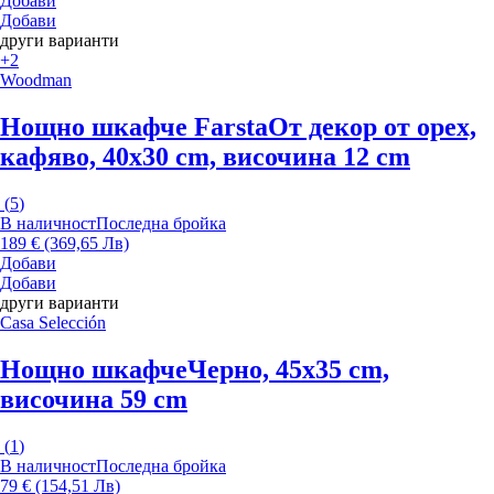
Добави
Добави
други варианти
+2
Woodman
Нощно шкафче Farsta
От декор от орех,
кафяво, 40x30 cm, височина 12 cm
(
5
)
В наличност
Последна бройка
189 € (369,65 Лв)
Добави
Добави
други варианти
Casa Selección
Нощно шкафче
Черно, 45x35 cm,
височина 59 cm
(
1
)
В наличност
Последна бройка
79 € (154,51 Лв)