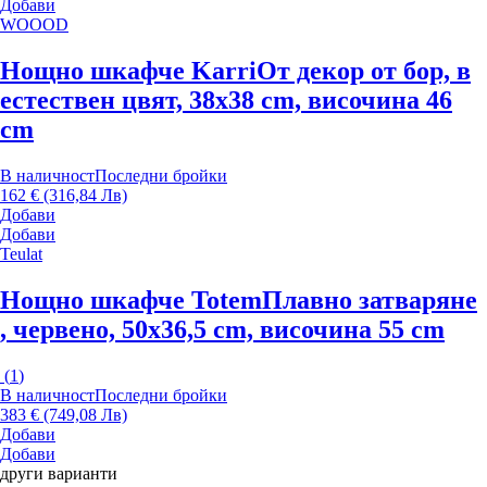
Добави
WOOOD
Нощно шкафче Karri
От декор от бор, в
естествен цвят, 38x38 cm, височина 46
cm
В наличност
Последни бройки
162 € (316,84 Лв)
Добави
Добави
Teulat
Нощно шкафче Totem
Плавно затваряне
, червено, 50x36,5 cm, височина 55 cm
(
1
)
В наличност
Последни бройки
383 € (749,08 Лв)
Добави
Добави
други варианти