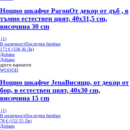
Нощно шкафче Paron
От декор от дъб , в
тъмно естествен цвят, 40x31,5 cm,
височина 30 cm
(
1
)
В наличност
Последни бройки
173 € (338,36 Лв)
Добави
Добави
други варианти
WOOOD
Нощно шкафче Jena
Висящо, от декор от
бор, в естествен цвят, 40x30 cm,
височина 15 cm
(
1
)
В наличност
Последни бройки
78 € (152,55 Лв)
Добави