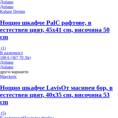
Добави
Добави
Kalune Design
Нощно шкафче Pal
С рафтове, в
естествен цвят, 45x41 cm, височина 50
cm
(
1
)
В наличност
188 € (367,70 Лв)
Добави
Добави
други варианти
Marckeric
Нощно шкафче Lavis
От масивен бор, в
естествен цвят, 40x35 cm, височина 53
cm
(
5
)
В наличност
Последна бройка