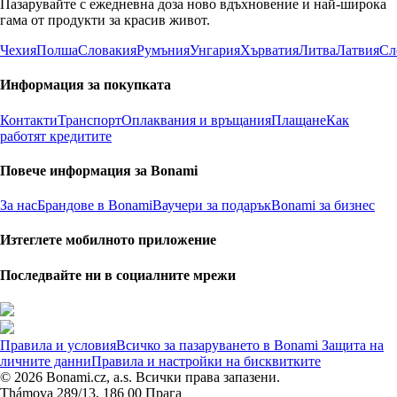
Пазарувайте с ежедневна доза ново вдъхновение и най-широка
гама от продукти за красив живот.
Чехия
Полша
Словакия
Румъния
Унгария
Хърватия
Литва
Латвия
Сл
Информация за покупката
Контакти
Транспорт
Оплаквания и връщания
Плащане
Как
работят кредитите
Повече информация за Bonami
За нас
Брандове в Bonami
Ваучери за подарък
Bonami за бизнес
Изтеглете мобилното приложение
Последвайте ни в социалните мрежи
Правила и условия
Всичко за пазаруването в Bonami
Защита на
личните данни
Правила и настройки на бисквитките
© 2026 Bonami.cz, a.s. Всички права запазени.
Thámova 289/13, 186 00 Прага