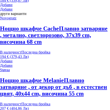
184 € (359,87 Лв)
Добави
Добави
други варианти
Novogratz
Нощно шкафче Cache
Плавно затваряне
, метално, светлорозово, 37x39 cm,
височина 68 cm
В наличност
Последна бройка
194 € (379,43 Лв)
Добави
Добави
Støraa
Нощно шкафче Melanie
Плавно
затваряне , от декор от дъб , в естествен
цвят, 40x44 cm, височина 55 cm
В наличност
Последна бройка
207 € (404,86 Лв)