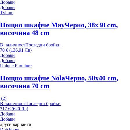
Добави
Добави
Tvilum
Нощно шкафче May
Черно, 38x30 cm,
височина 48 cm
В наличност
Последни бройки
70 € (136,91 Лв)
Добави
Добави
Unique Furniture
Нощно шкафче Nola
Черно, 50x40 cm,
височина 70 cm
(
2
)
В наличност
Последни бройки
317 € (620 Лв)
Добави
Добави
други варианти
Dutchbone