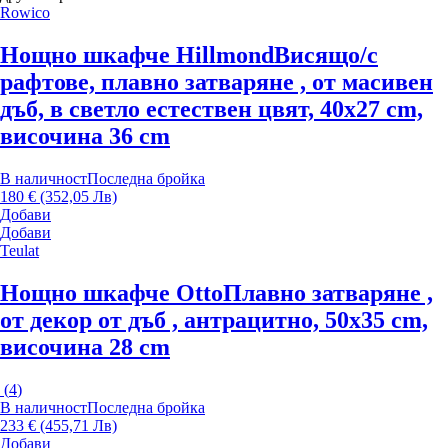
Rowico
Нощно шкафче Hillmond
Висящо/с
рафтове, плавно затваряне , от масивен
дъб, в светло естествен цвят, 40x27 cm,
височина 36 cm
В наличност
Последна бройка
180 € (352,05 Лв)
Добави
Добави
Teulat
Нощно шкафче Otto
Плавно затваряне ,
от декор от дъб , антрацитно, 50x35 cm,
височина 28 cm
(
4
)
В наличност
Последна бройка
233 € (455,71 Лв)
Добави