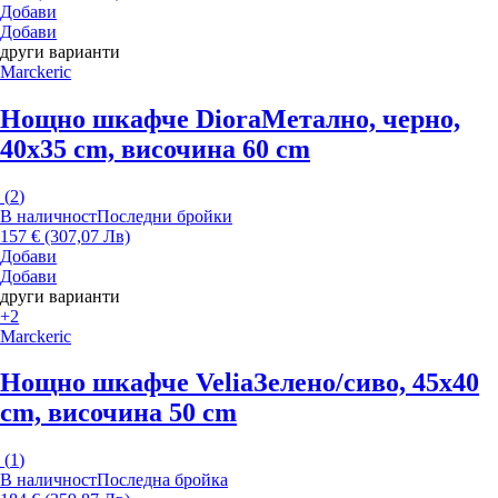
Добави
Добави
други варианти
Marckeric
Нощно шкафче Diora
Метално, черно,
40x35 cm, височина 60 cm
(
2
)
В наличност
Последни бройки
157 € (307,07 Лв)
Добави
Добави
други варианти
+2
Marckeric
Нощно шкафче Velia
Зелено/сиво, 45x40
cm, височина 50 cm
(
1
)
В наличност
Последна бройка