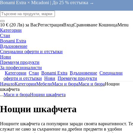
Bonami Extra × Micadoni |
До 25 % отстъпка →
10 € (20 Лв) за Вас
Регистрация
Вход
Сравняване
Кошница
Menu
Категории
Стаи
Bonami Extra
Вдъхновение
Специални оферти и отстъпки
Нови
Премиум продукти
За професионалисти
Категории
Стаи
Bonami Extra
Вдъхновение
Специални
оферти и отстъпки
Нови
Премиум продукти
Начало
Категории
Мебели
Маси и бюра
Маси и бюра
Нощни
шкафчета
...
Маси и бюра
Нощни шкафчета
Нощни шкафчета
Нощните шкафчета са популярни заради своята вариативност. Те
служат не само за съхранение на дребни предмети в удобни