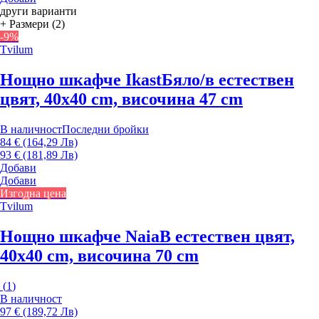
други варианти
+ Размери (2)
-9%
Tvilum
Нощно шкафче Ikast
Бяло/в естествен
цвят, 40x40 cm, височина 47 cm
В наличност
Последни бройки
84 € (164,29 Лв)
93 € (181,89 Лв)
Добави
Добави
Изгодна цена
Tvilum
Нощно шкафче Naia
В естествен цвят,
40x40 cm, височина 70 cm
(
1
)
В наличност
97 € (189,72 Лв)