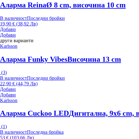
Аларма Reina
Ø 8 cm, височина 10 cm
В наличност
Последни бройки
19,90 € (38,92 Лв)
Добави
Добави
други варианти
Karlsson
Аларма Funky Vibes
Височина 13 cm
(
3
)
В наличност
Последни бройки
22,90 € (44,79 Лв)
Добави
Добави
Karlsson
Аларма Cuckoo LED
Дигитална, 9x6 cm, 
(
1
)
В наличност
Последна бройка
53 € (103,66 Лв)