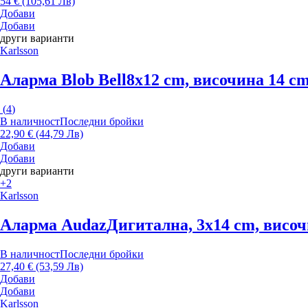
54 € (105,61 Лв)
Добави
Добави
други варианти
Karlsson
Аларма Blob Bell
8x12 cm, височина 14 c
(
4
)
В наличност
Последни бройки
22,90 € (44,79 Лв)
Добави
Добави
други варианти
+2
Karlsson
Аларма Audaz
Дигитална, 3x14 cm, височ
В наличност
Последни бройки
27,40 € (53,59 Лв)
Добави
Добави
Karlsson