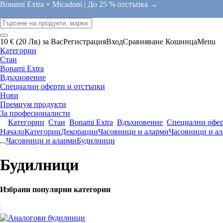
Bonami Extra × Micadoni |
До 25 % отстъпка →
10 € (20 Лв) за Вас
Регистрация
Вход
Сравняване
Кошница
Menu
Категории
Стаи
Bonami Extra
Вдъхновение
Специални оферти и отстъпки
Нови
Премиум продукти
За професионалисти
Категории
Стаи
Bonami Extra
Вдъхновение
Специални офер
Начало
Категории
Декорации
Часовници и аларми
Часовници и а
...
Часовници и аларми
Будилници
Будилници
Избрани популярни категории