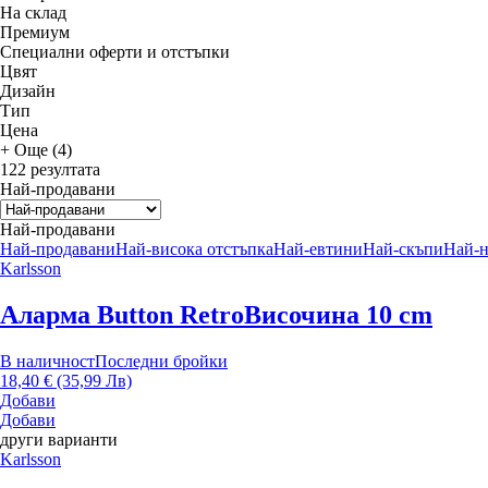
На склад
Премиум
Специални оферти и отстъпки
Цвят
Дизайн
Тип
Цена
+ Още (4)
122 резултата
Най-продавани
Най-продавани
Най-продавани
Най-висока отстъпка
Най-евтини
Най-скъпи
Най-
Karlsson
Аларма Button Retro
Височина 10 cm
В наличност
Последни бройки
18,40 € (35,99 Лв)
Добави
Добави
други варианти
Karlsson