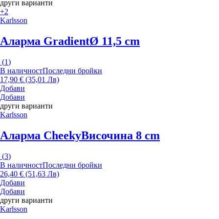
други варианти
+2
Karlsson
Аларма Gradient
Ø 11,5 cm
(
1
)
В наличност
Последни бройки
17,90 € (35,01 Лв)
Добави
Добави
други варианти
Karlsson
Аларма Cheeky
Височина 8 cm
(
3
)
В наличност
Последни бройки
26,40 € (51,63 Лв)
Добави
Добави
други варианти
Karlsson