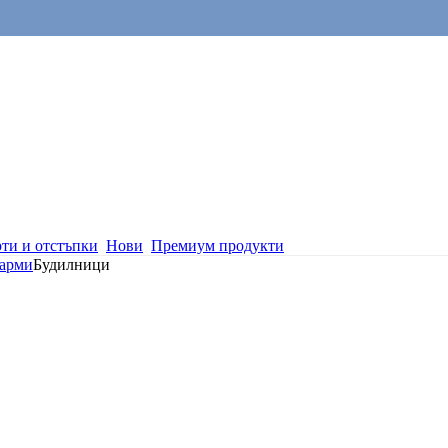
ти и отстъпки
Нови
Премиум продукти
ларми
Будилници