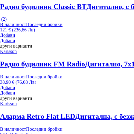
Радио будилник Classic BT
Дигитално, с 
(
2
)
В наличност
Последни бройки
121 € (236,66 Лв)
Добави
Добави
други варианти
Karlsson
Радио будилник FM Radio
Дигитално, 7x1
В наличност
Последни бройки
38,90 € (76,08 Лв)
Добави
Добави
други варианти
Karlsson
Аларма Retro Flat LED
Дигитална, с безж
В наличност
Последни бройки