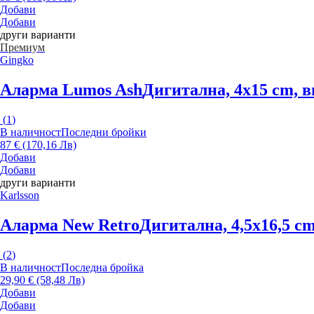
Добави
Добави
други варианти
Премиум
Gingko
Аларма Lumos Ash
Дигитална, 4x15 cm, 
(
1
)
В наличност
Последни бройки
87 € (170,16 Лв)
Добави
Добави
други варианти
Karlsson
Аларма New Retro
Дигитална, 4,5x16,5 c
(
2
)
В наличност
Последна бройка
29,90 € (58,48 Лв)
Добави
Добави