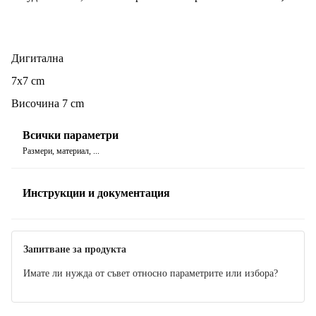
показва и дата и температура.
.
Будилникът се захранва с 3 батерии или с
USB
кабел,
включен в комплекта. Алармата има три настройки със
Дигитална
звуков сигнал до една минута. Така че дори най-големите
7x7 cm
сънливци ще бъдат измъкнати от леглото.
Височина 7 cm
Всички параметри
Размери, материал, ...
Инструкции и документация
Ръководство
Запитване за продукта
Имате ли нужда от съвет относно параметрите или избора?