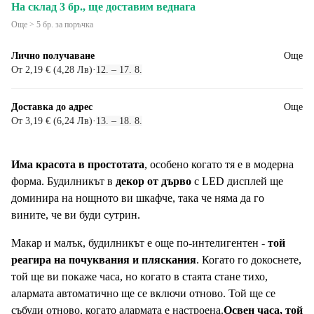
На склад 3 бр., ще доставим веднага
Още > 5 бр. за поръчка
Лично получаване
Още
От 2,19 € (4,28 Лв)
·
12. – 17. 8.
Доставка до адрес
Още
От 3,19 € (6,24 Лв)
·
13. – 18. 8.
Има красота в простотата
, особено когато тя е в модерна
форма. Будилникът в
декор от дърво
с LED дисплей ще
доминира на нощното ви шкафче, така че няма да го
вините, че ви буди сутрин.
Макар и малък, будилникът е още по-интелигентен -
той
реагира на почуквания и пляскания
. Когато го докоснете,
той ще ви покаже часа, но когато в стаята стане тихо,
алармата автоматично ще се включи отново. Той ще се
събуди отново, когато алармата е настроена.
Освен часа, той