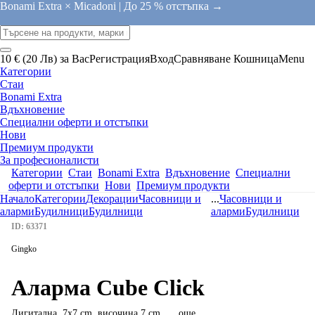
Bonami Extra × Micadoni |
До 25 % отстъпка →
10 € (20 Лв) за Вас
Регистрация
Вход
Сравняване
Кошница
Menu
Категории
Стаи
Bonami Extra
Вдъхновение
Специални оферти и отстъпки
Нови
Премиум продукти
За професионалисти
Категории
Стаи
Bonami Extra
Вдъхновение
Специални
оферти и отстъпки
Нови
Премиум продукти
Начало
Категории
Декорации
Часовници и
...
Часовници и
аларми
Будилници
Будилници
аларми
Будилници
ID: 63371
Gingko
Аларма Cube Click
Дигитална, 7x7 cm, височина 7 cm
, …
още