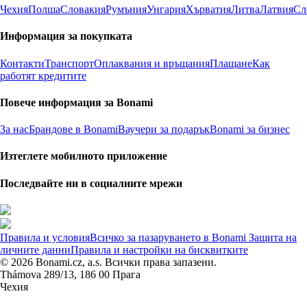
Чехия
Полша
Словакия
Румъния
Унгария
Хърватия
Литва
Латвия
Сл
Информация за покупката
Контакти
Транспорт
Оплаквания и връщания
Плащане
Как
работят кредитите
Повече информация за Bonami
За нас
Брандове в Bonami
Ваучери за подарък
Bonami за бизнес
Изтеглете мобилното приложение
Последвайте ни в социалните мрежи
Правила и условия
Всичко за пазаруването в Bonami
Защита на
личните данни
Правила и настройки на бисквитките
© 2026 Bonami.cz, a.s. Всички права запазени.
Thámova 289/13, 186 00 Прага
Чехия