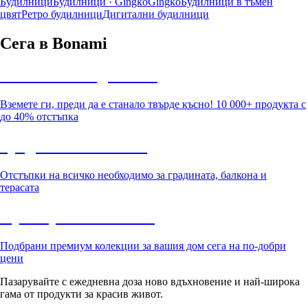
Будилници
Будилници · Gingko
Gingko
Будилници в тъмен
цвят
Ретро будилници
Дигитални будилници
Сега в Bonami
Summer Sale до -40%
Вземете ги, преди да е станало твърде късно! 10 000+ продукта с
до 40% отстъпка
Градина с отстъпка
Отстъпки на всичко необходимо за градината, балкона и
терасата
Премиум с отстъпка
Подбрани премиум колекции за вашия дом сега на по-добри
цени
Пазарувайте с ежедневна доза ново вдъхновение и най-широка
гама от продукти за красив живот.