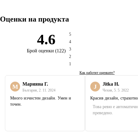
Оценки на продукта
4.6
5
4
3
Брой оценки
(
122
)
2
1
Как работят оценките?
Марияна Г.
Jitka H.
М
J
България
,
2. 11. 2024
Чехия
,
5. 5. 2022
Много изчистен дизайн. Умен и
Красив дизайн, страхот
точен.
Това ревю е автоматичн
преведено.