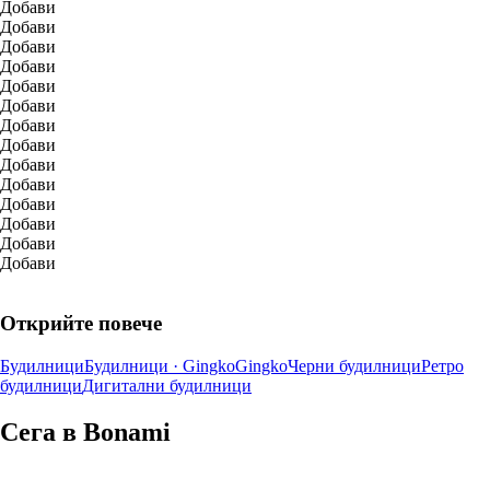
Добави
Добави
Добави
Добави
Добави
Добави
Добави
Добави
Добави
Добави
Добави
Добави
Добави
Добави
Открийте повече
Будилници
Будилници · Gingko
Gingko
Черни будилници
Ретро
будилници
Дигитални будилници
Сега в Bonami
Summer Sale до -40%