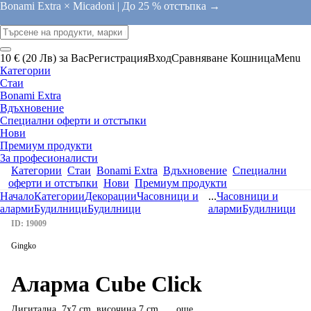
Bonami Extra × Micadoni |
До 25 % отстъпка →
10 € (20 Лв) за Вас
Регистрация
Вход
Сравняване
Кошница
Menu
Категории
Стаи
Bonami Extra
Вдъхновение
Специални оферти и отстъпки
Нови
Премиум продукти
За професионалисти
Категории
Стаи
Bonami Extra
Вдъхновение
Специални
оферти и отстъпки
Нови
Премиум продукти
Начало
Категории
Декорации
Часовници и
...
Часовници и
аларми
Будилници
Будилници
аларми
Будилници
ID: 19009
Gingko
Аларма Cube Click
Дигитална, 7x7 cm, височина 7 cm
, …
още