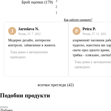
3
Брой оценки
(
179
)
2
1
Как работят оценките?
Jaroslava N.
Petra P.
J
P
Чехия
,
15. 7. 2022
Чехия
,
27. 12. 2021
Модерен дизайн, интересни
аларменият часовник раб
контроли, забавление в живота
чудесно, наистина ми хар
свети през цялото време,
Това ревю е автоматично
трябва - пляскане, светва
преведено.
Това ревю е автоматичн
преведено.
всички прегледи
(
42
)
Подобни продукти
Добави