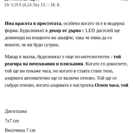
От 3,19 € (6,24 Лв)
·
13. – 18. 8.
Има красота в простотата
, особено когато тя е в модерна
форма. Будилникът в
декор от дърво
с LED дисплей ще
доминира на нощното ви шкафче, така че няма да го
вините, че ви буди сутрин.
Макар и малък, будилникът е още по-интелигентен -
той
реагира на почуквания и пляскания
. Когато го докоснете,
той ще ви покаже часа, но когато в стаята стане тихо,
алармата автоматично ще се включи отново. Той ще се
събуди отново, когато алармата е настроена.
Освен часа, той
показва и дата и температура.
.
Будилникът се захранва с 3 батерии или с
USB
кабел,
включен в комплекта. Алармата има три настройки със
Дигитална
звуков сигнал до една минута. Така че дори най-големите
7x7 cm
сънливци ще бъдат измъкнати от леглото.
Височина 7 cm