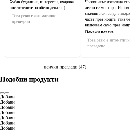
Хубав будилник, интересен, очарова
Часовникът изглежда стр
посетителите, особено децата :)
лесно се монтира. Изпол
спалнята си, за да вижда
Това ревю е автоматично
часът през нощта, така че
преведено.
включвам само през нощт
Покажи повече
Това ревю е автоматичн
преведено.
всички прегледи
(
47
)
Подобни продукти
Добави
Добави
Добави
Добави
Добави
Добави
Добави