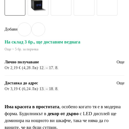
Добави
На склад 3 бр., ще доставим веднага
Още > 5 бр. за поръчка
Лично получаване
Още
От 2,19 € (4,28 Лв)
·
12. – 17. 8.
Доставка до адрес
Още
От 3,19 € (6,24 Лв)
·
13. – 18. 8.
Има красота в простотата
, особено когато тя е в модерна
форма. Будилникът в
декор от дърво
с LED дисплей ще
доминира на нощното ви шкафче, така че няма да го
вините, че ви буди сутрин.