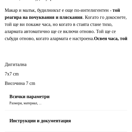
Макар и малък, будилникът е още по-интелигентен -
той
реагира на почуквания и пляскания
. Когато го докоснете,
той ще ви покаже часа, но когато в стаята стане тихо,
алармата автоматично ще се включи отново. Той ще се
събуди отново, когато алармата е настроена.
Освен часа, той
показва и дата и температура.
.
Будилникът се захранва с 3 батерии или с
USB
кабел,
включен в комплекта. Алармата има три настройки със
Дигитална
звуков сигнал до една минута. Така че дори най-големите
7x7 cm
сънливци ще бъдат измъкнати от леглото.
Височина 7 cm
Всички параметри
Размери, материал, ...
Инструкции и документация