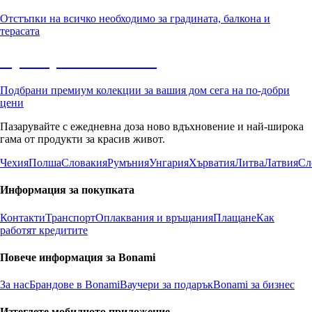
Отстъпки на всичко необходимо за градината, балкона и
терасата
Премиум с отстъпка
Подбрани премиум колекции за вашия дом сега на по-добри
цени
Пазарувайте с ежедневна доза ново вдъхновение и най-широка
гама от продукти за красив живот.
Чехия
Полша
Словакия
Румъния
Унгария
Хърватия
Литва
Латвия
Сл
Информация за покупката
Контакти
Транспорт
Оплаквания и връщания
Плащане
Как
работят кредитите
Повече информация за Bonami
За нас
Брандове в Bonami
Ваучери за подарък
Bonami за бизнес
Изтеглете мобилното приложение