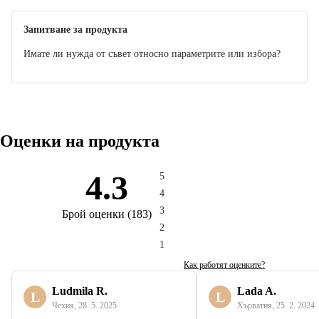
Ръководство
Запитване за продукта
Имате ли нужда от съвет относно параметрите или избора?
Оценки на продукта
4.3
5
4
3
Брой оценки
(
183
)
2
1
Как работят оценките?
Ludmila R.
Lada A.
L
L
Чехия
,
28. 5. 2025
Хърватия
,
25. 2. 2024