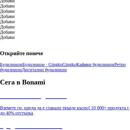
Добави
Добави
Добави
Добави
Добави
Добави
Добави
Добави
Открийте повече
Будилници
Будилници · Gingko
Gingko
Кафяви будилници
Ретро
будилници
Дигитални будилници
Сега в Bonami
Summer Sale до -40%
Вземете ги, преди да е станало твърде късно! 10 000+ продукта с
до 40% отстъпка
Градина с отстъпка