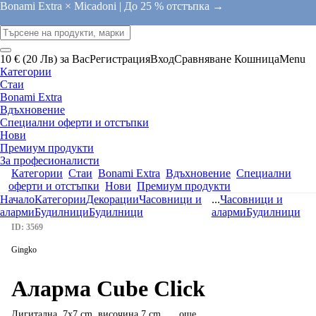
Bonami Extra × Micadoni |
До 25 % отстъпка →
10 € (20 Лв) за Вас
Регистрация
Вход
Сравняване
Кошница
Menu
Категории
Стаи
Bonami Extra
Вдъхновение
Специални оферти и отстъпки
Нови
Премиум продукти
За професионалисти
Категории
Стаи
Bonami Extra
Вдъхновение
Специални
оферти и отстъпки
Нови
Премиум продукти
Начало
Категории
Декорации
Часовници и
...
Часовници и
аларми
Будилници
Будилници
аларми
Будилници
ID: 3569
Gingko
Аларма Cube Click
Дигитална, 7x7 cm, височина 7 cm
, …
още