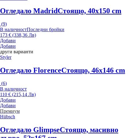
Огледало Madrid
Стоящо, 40x150 cm
(
9
)
В наличност
Последни бройки
173 € (338,36 Лв)
Добави
Добави
други варианти
Styler
Огледало Florence
Стоящо, 46x146 cm
(
6
)
В наличност
110 € (215,14 Лв)
Добави
Добави
Премиум
Hübsch
Огледало Glimpse
Стоящо, масивно