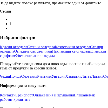
За да видите повече резултати, премахнете един от филтрите
Стоящ
1
Избрани филтри
Кръгли огледала
Стенни огледала
Козметични огледала
Стоящи
огледала
Огледала със светлини
Накланящи се огледала
Огледала
с рафтове
Увеличителни огледала
Пазарувайте с ежедневна доза ново вдъхновение и най-широка
гама от продукти за красив живот.
Чехия
Полша
Словакия
Румъния
Унгария
Хърватия
Литва
Латвия
Сл
Информация за покупката
Контакти
Транспорт
Оплаквания и връщания
Плащане
Как
работят кредитите