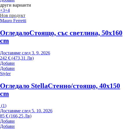
други варианти
+3
+4
Нов продукт
Mauro Ferretti
Огледало
Стоящо, със светлина, 50x160
cm
Доставяме след 3. 9. 2026
242 € (473,31 Лв)
Добави
Добави
Styler
Огледало Stella
Стенно/стоящо, 40x150
cm
(
1
)
Доставяме след 5. 10. 2026
85 € (166,25 Лв)
Добави
Добави