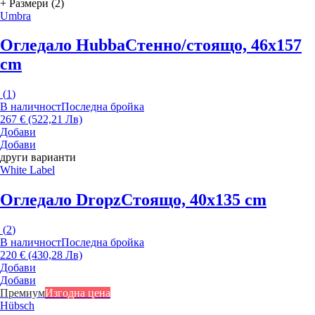
+ Размери (2)
Umbra
Огледало Hubba
Стенно/стоящо, 46x157
cm
(
1
)
В наличност
Последна бройка
267 € (522,21 Лв)
Добави
Добави
други варианти
White Label
Огледало Dropz
Стоящо, 40x135 cm
(
2
)
В наличност
Последна бройка
220 € (430,28 Лв)
Добави
Добави
Премиум
Изгодна цена
Hübsch