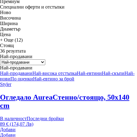
Премиум
Специални оферти и отстъпки
Новo
Височина
Ширина
Диаметър
Цена
+ Още (12)
Стоящ
36 резултата
Най-продавани
Най-продавани
Най-продавани
Най-висока отстъпка
Най-евтини
Най-скъпи
Най-
нови
По оценки
Най-евтино за брой
Styler
Огледало Aurea
Стенно/стоящо, 50x140
cm
В наличност
Последни бройки
89 € (174,07 Лв)
Добави
Добави