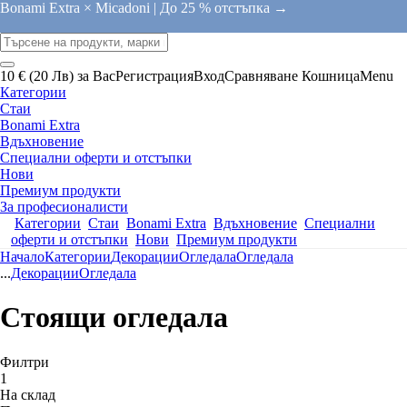
Bonami Extra × Micadoni |
До 25 % отстъпка →
10 € (20 Лв) за Вас
Регистрация
Вход
Сравняване
Кошница
Menu
Категории
Стаи
Bonami Extra
Вдъхновение
Специални оферти и отстъпки
Нови
Премиум продукти
За професионалисти
Категории
Стаи
Bonami Extra
Вдъхновение
Специални
оферти и отстъпки
Нови
Премиум продукти
Начало
Категории
Декорации
Огледала
Огледала
...
Декорации
Огледала
Стоящи огледала
Филтри
1
На склад