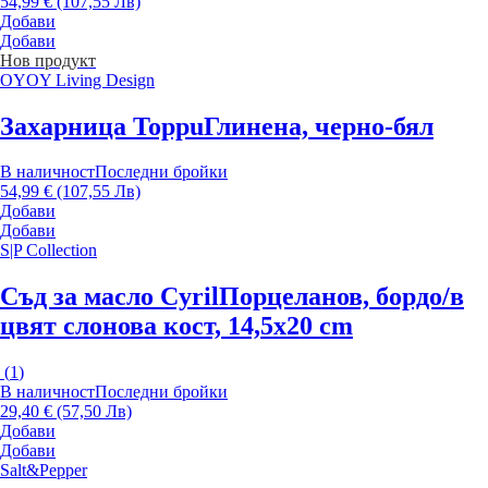
54,99 € (107,55 Лв)
Добави
Добави
Нов продукт
OYOY Living Design
Захарница Toppu
Глинена, черно-бял
В наличност
Последни бройки
54,99 € (107,55 Лв)
Добави
Добави
S|P Collection
Съд за масло Cyril
Порцеланов, бордо/в
цвят слонова кост, 14,5x20 cm
(
1
)
В наличност
Последни бройки
29,40 € (57,50 Лв)
Добави
Добави
Salt&Pepper