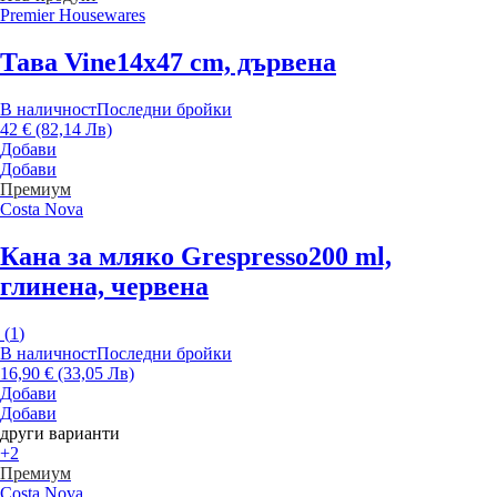
Premier Housewares
Тава Vine
14x47 cm, дървена
В наличност
Последни бройки
42 € (82,14 Лв)
Добави
Добави
Премиум
Costa Nova
Кана за мляко Grespresso
200 ml,
глинена, червена
(
1
)
В наличност
Последни бройки
16,90 € (33,05 Лв)
Добави
Добави
други варианти
+2
Премиум
Costa Nova