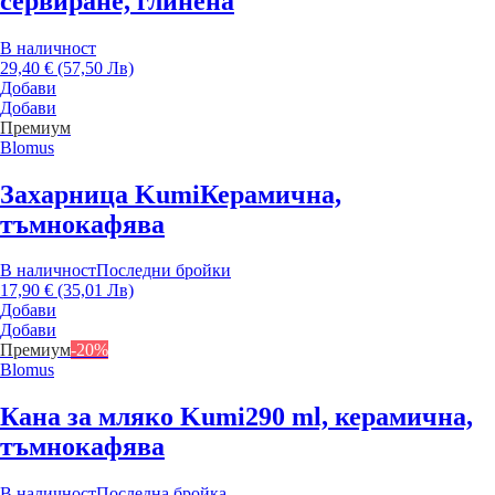
сервиране, глинена
В наличност
29,40 € (57,50 Лв)
Добави
Добави
Премиум
Blomus
Захарница Kumi
Керамична,
тъмнокафява
В наличност
Последни бройки
17,90 € (35,01 Лв)
Добави
Добави
Премиум
-20%
Blomus
Кана за мляко Kumi
290 ml, керамична,
тъмнокафява
В наличност
Последна бройка