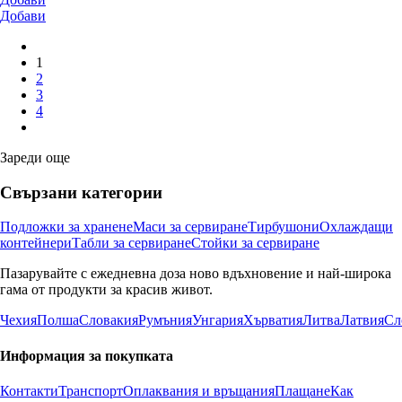
Добави
1
2
3
4
Зареди още
Свързани категории
Подложки за хранене
Маси за сервиране
Тирбушони
Охлаждащи
контейнери
Табли за сервиране
Стойки за сервиране
Пазарувайте с ежедневна доза ново вдъхновение и най-широка
гама от продукти за красив живот.
Чехия
Полша
Словакия
Румъния
Унгария
Хърватия
Литва
Латвия
Сл
Информация за покупката
Контакти
Транспорт
Оплаквания и връщания
Плащане
Как