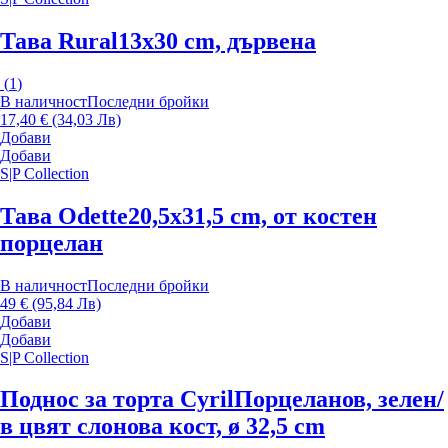
Тава Rural
13x30 cm, дървена
(
1
)
В наличност
Последни бройки
17,40 € (34,03 Лв)
Добави
Добави
S|P Collection
Тава Odette
20,5x31,5 cm, от костен
порцелан
В наличност
Последни бройки
49 € (95,84 Лв)
Добави
Добави
S|P Collection
Поднос за торта Cyril
Порцеланов, зелен/
в цвят слонова кост, ø 32,5 cm