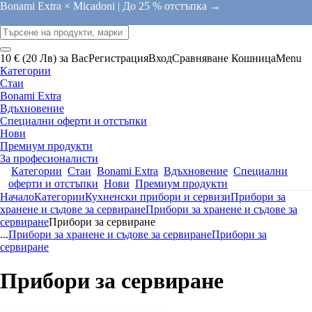
Bonami Extra × Micadoni |
До 25 % отстъпка →
10 € (20 Лв) за Вас
Регистрация
Вход
Сравняване
Кошница
Menu
Категории
Стаи
Bonami Extra
Вдъхновение
Специални оферти и отстъпки
Нови
Премиум продукти
За професионалисти
Категории
Стаи
Bonami Extra
Вдъхновение
Специални
оферти и отстъпки
Нови
Премиум продукти
Начало
Категории
Кухненски прибори и сервизи
Прибори за
хранене и съдове за сервиране
Прибори за хранене и съдове за
сервиране
Прибори за сервиране
...
Прибори за хранене и съдове за сервиране
Прибори за
сервиране
Прибори за сервиране