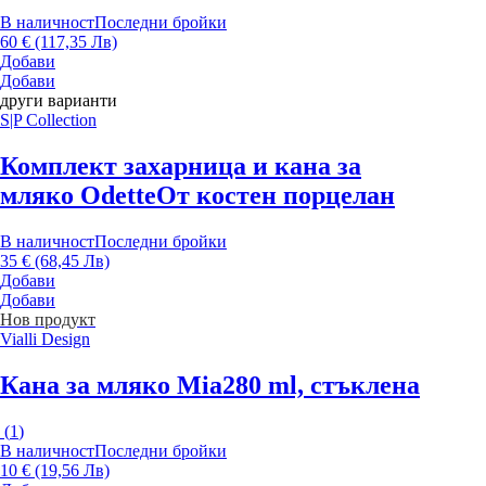
В наличност
Последни бройки
60 € (117,35 Лв)
Добави
Добави
други варианти
S|P Collection
Комплект захарница и кана за
мляко Odette
От костен порцелан
В наличност
Последни бройки
35 € (68,45 Лв)
Добави
Добави
Нов продукт
Vialli Design
Кана за мляко Mia
280 ml, стъклена
(
1
)
В наличност
Последни бройки
10 € (19,56 Лв)