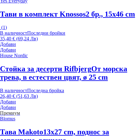
Yes Everyday
Тави в комплект Knossos
2 бр., 15x46 cm
(
1
)
В наличност
Последни бройки
35,40 € (69,24 Лв)
Добави
Добави
House Nordic
Стойка за десерти Rifbjerg
От морска
трева, в естествен цвят, ø 25 cm
В наличност
Последна бройка
26,40 € (51,63 Лв)
Добави
Добави
Премиум
Blomus
Тава Makoto
13x27 cm, поднос за