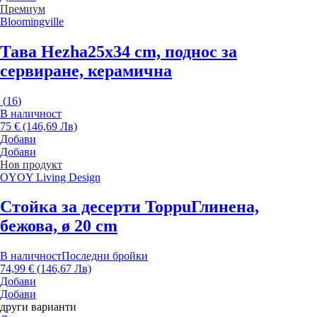
Премиум
Bloomingville
Тава Hezha
25x34 cm, поднос за
сервиране, керамична
(
16
)
В наличност
75 € (146,69 Лв)
Добави
Добави
Нов продукт
OYOY Living Design
Стойка за десерти Toppu
Глинена,
бежова, ø 20 cm
В наличност
Последни бройки
74,99 € (146,67 Лв)
Добави
Добави
други варианти