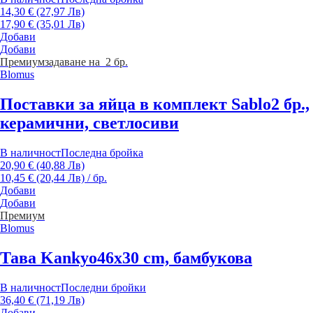
14,30 € (27,97 Лв)
17,90 € (35,01 Лв)
Добави
Добави
Премиум
задаване на 2 бр.
Blomus
Поставки за яйца в комплект Sablo
2 бр.,
керамични, светлосиви
В наличност
Последна бройка
20,90 € (40,88 Лв)
10,45 € (20,44 Лв) / бр.
Добави
Добави
Премиум
Blomus
Тава Kankyo
46x30 cm, бамбукова
В наличност
Последни бройки
36,40 € (71,19 Лв)
Добави