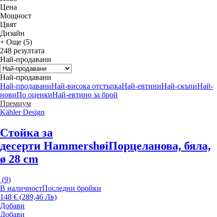
Цена
Мощност
Цвят
Дизайн
+ Още (5)
248 резултата
Най-продавани
Най-продавани
Най-продавани
Най-висока отстъпка
Най-евтини
Най-скъпи
Най-
нови
По оценки
Най-евтино за брой
Премиум
Kähler Design
Стойка за
десерти Hammershøi
Порцеланова, бяла,
ø 28 cm
(
9
)
В наличност
Последни бройки
148 € (289,46 Лв)
Добави
Добави