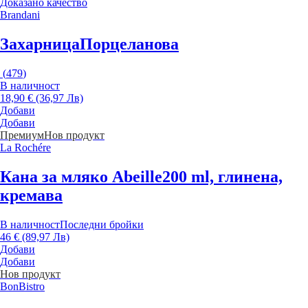
Доказано качество
Brandani
Захарница
Порцеланова
(
479
)
В наличност
18,90 € (36,97 Лв)
Добави
Добави
Премиум
Нов продукт
La Rochére
Кана за мляко Abeille
200 ml, глинена,
кремава
В наличност
Последни бройки
46 € (89,97 Лв)
Добави
Добави
Нов продукт
BonBistro