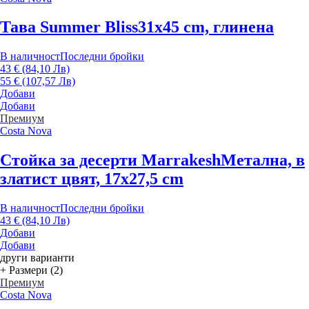
Тава Summer Bliss
31x45 cm, глинена
В наличност
Последни бройки
43 € (84,10 Лв)
55 € (107,57 Лв)
Добави
Добави
Премиум
Costa Nova
Стойка за десерти Marrakesh
Метална, в
златист цвят, 17x27,5 cm
В наличност
Последни бройки
43 € (84,10 Лв)
Добави
Добави
други варианти
+ Размери (2)
Премиум
Costa Nova