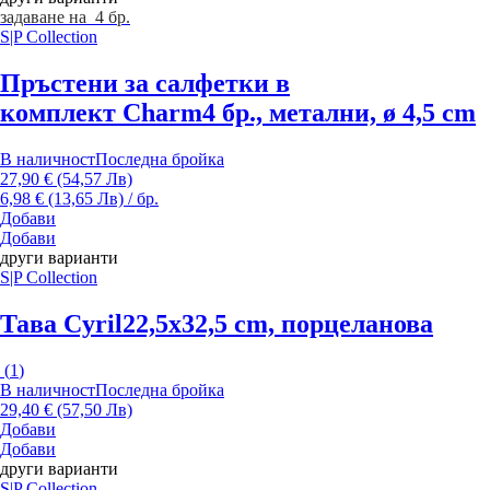
задаване на 4 бр.
S|P Collection
Пръстени за салфетки в
комплект Charm
4 бр., метални, ø 4,5 cm
В наличност
Последна бройка
27,90 € (54,57 Лв)
6,98 € (13,65 Лв) / бр.
Добави
Добави
други варианти
S|P Collection
Тава Cyril
22,5x32,5 cm, порцеланова
(
1
)
В наличност
Последна бройка
29,40 € (57,50 Лв)
Добави
Добави
други варианти
S|P Collection