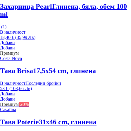
Захарница Pearl
Глинена, бяла, обем 100
ml
(
1
)
В наличност
18,40 € (35,99 Лв)
Добави
Добави
Премиум
Costa Nova
Тава Brisa
17,5x54 cm, глинена
В наличност
Последни бройки
53 € (103,66 Лв)
Добави
Добави
Премиум
-20%
Casafina
Тава Poterie
31x46 cm, глинена