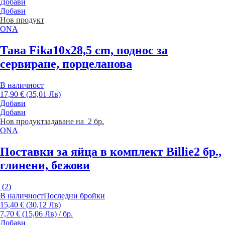
Добави
Добави
Нов продукт
ONA
Тава Fika
10x28,5 cm, поднос за
сервиране, порцеланова
В наличност
17,90 € (35,01 Лв)
Добави
Добави
Нов продукт
задаване на 2 бр.
ONA
Поставки за яйца в комплект Billie
2 бр.,
глинени, бежови
(
2
)
В наличност
Последни бройки
15,40 € (30,12 Лв)
7,70 € (15,06 Лв) / бр.
Добави