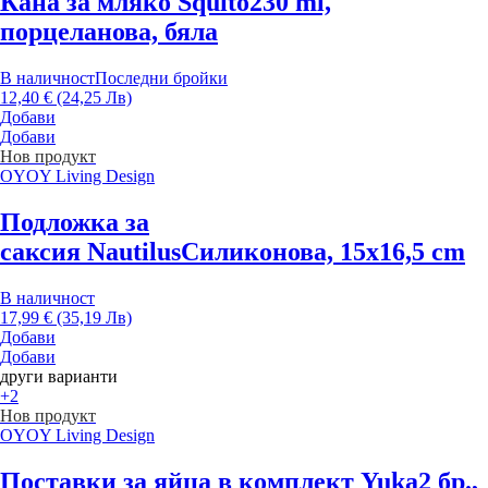
Кана за мляко Squito
230 ml,
порцеланова, бяла
В наличност
Последни бройки
12,40 € (24,25 Лв)
Добави
Добави
Нов продукт
OYOY Living Design
Подложка за
саксия Nautilus
Силиконова, 15x16,5 cm
В наличност
17,99 € (35,19 Лв)
Добави
Добави
други варианти
+2
Нов продукт
OYOY Living Design
Поставки за яйца в комплект Yuka
2 бр.,