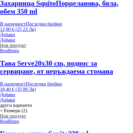
Захарница Squito
Порцеланова, бяла,
обем 350 ml
В наличност
Последни бройки
12,90 € (25,23 Лв)
Добави
Добави
Нов продукт
BonBistro
Тава Serve
20x30 cm, поднос за
сервиране, от неръждаема стомана
В наличност
Последни бройки
18,40 € (35,99 Лв)
Добави
Добави
други варианти
+ Размери (2)
Нов продукт
BonBistro