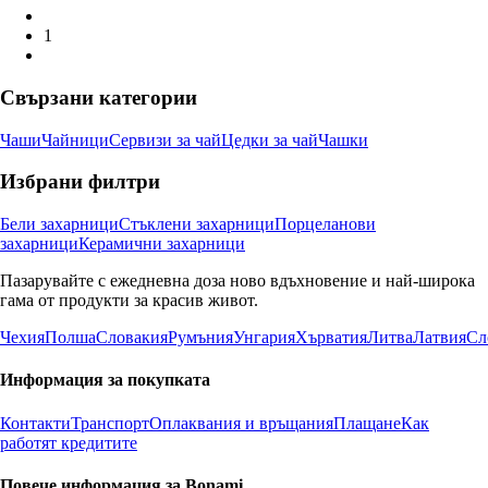
1
Свързани категории
Чаши
Чайници
Сервизи за чай
Цедки за чай
Чашки
Избрани филтри
Бели захарници
Стъклени захарници
Порцеланови
захарници
Керамични захарници
Пазарувайте с ежедневна доза ново вдъхновение и най-широка
гама от продукти за красив живот.
Чехия
Полша
Словакия
Румъния
Унгария
Хърватия
Литва
Латвия
Сл
Информация за покупката
Контакти
Транспорт
Оплаквания и връщания
Плащане
Как
работят кредитите
Повече информация за Bonami