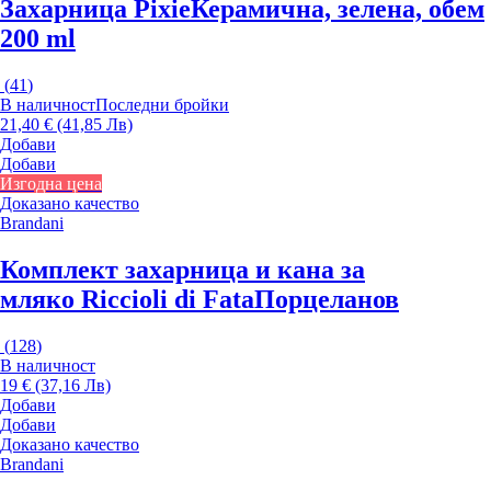
Захарница Pixie
Керамична, зелена, обем
200 ml
(
41
)
В наличност
Последни бройки
21,40 € (41,85 Лв)
Добави
Добави
Изгодна цена
Доказано качество
Brandani
Комплект захарница и кана за
мляко Riccioli di Fata
Порцеланов
(
128
)
В наличност
19 € (37,16 Лв)
Добави
Добави
Доказано качество
Brandani