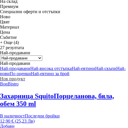
На склад
Премиум
Специални оферти и отстъпки
Новo
Цвят
Материал
Цена
Събитие
+ Още (4)
27 резултата
Най-продавани
Най-продавани
Най-продавани
Най-висока отстъпка
Най-евтини
Най-скъпи
Най-
нови
По оценки
Най-евтино за брой
Нов продукт
BonBistro
Захарница Squito
Порцеланова, бяла,
обем 350 ml
В наличност
Последни бройки
12,90 € (25,23 Лв)
Добави