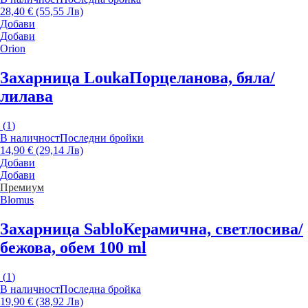
28,40 € (55,55 Лв)
Добави
Добави
Orion
Захарница Louka
Порцеланова, бяла/
лилава
(
1
)
В наличност
Последни бройки
14,90 € (29,14 Лв)
Добави
Добави
Премиум
Blomus
Захарница Sablo
Керамична, светлосива/
бежова, обем 100 ml
(
1
)
В наличност
Последна бройка
19,90 € (38,92 Лв)