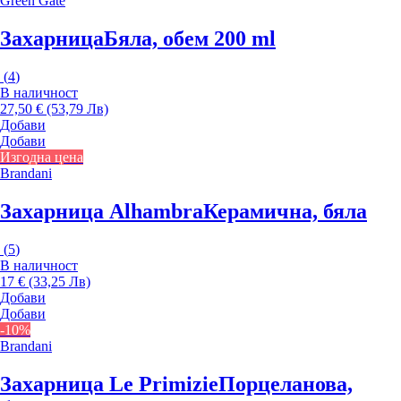
Green Gate
Захарница
Бяла, обем 200 ml
(
4
)
В наличност
27,50 € (53,79 Лв)
Добави
Добави
Изгодна цена
Brandani
Захарница Alhambra
Керамична, бяла
(
5
)
В наличност
17 € (33,25 Лв)
Добави
Добави
-10%
Brandani
Захарница Le Primizie
Порцеланова,