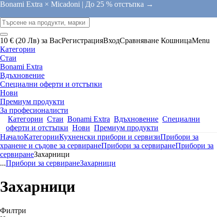
Bonami Extra × Micadoni |
До 25 % отстъпка →
10 € (20 Лв) за Вас
Регистрация
Вход
Сравняване
Кошница
Menu
Категории
Стаи
Bonami Extra
Вдъхновение
Специални оферти и отстъпки
Нови
Премиум продукти
За професионалисти
Категории
Стаи
Bonami Extra
Вдъхновение
Специални
оферти и отстъпки
Нови
Премиум продукти
Начало
Категории
Кухненски прибори и сервизи
Прибори за
хранене и съдове за сервиране
Прибори за сервиране
Прибори за
сервиране
Захарници
...
Прибори за сервиране
Захарници
Захарници
Филтри