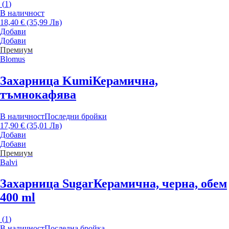
(
1
)
В наличност
18,40 € (35,99 Лв)
Добави
Добави
Премиум
Blomus
Захарница Kumi
Керамична,
тъмнокафява
В наличност
Последни бройки
17,90 € (35,01 Лв)
Добави
Добави
Премиум
Balvi
Захарница Sugar
Керамична, черна, обем
400 ml
(
1
)
В наличност
Последна бройка