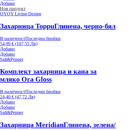
Добави
Нов продукт
OYOY Living Design
Захарница Toppu
Глинена, черно-бял
В наличност
Последни бройки
54,99 € (107,55 Лв)
Добави
Добави
Salt&Pepper
Комплект захарница и кана за
мляко Ora Gloss
В наличност
Последни бройки
24,40 € (47,72 Лв)
Добави
Добави
Salt&Pepper
Захарница Meridian
Глинена, зелена/