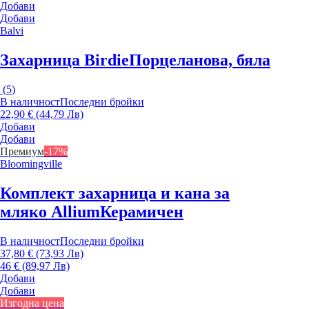
Добави
Добави
Balvi
Захарница Birdie
Порцеланова, бяла
(
5
)
В наличност
Последни бройки
22,90 € (44,79 Лв)
Добави
Добави
Премиум
-17%
Bloomingville
Комплект захарница и кана за
мляко Allium
Керамичен
В наличност
Последни бройки
37,80 € (73,93 Лв)
46 € (89,97 Лв)
Добави
Добави
Изгодна цена