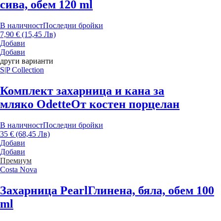
сива, обем 120 ml
В наличност
Последни бройки
7,90 € (15,45 Лв)
Добави
Добави
други варианти
S|P Collection
Комплект захарница и кана за
мляко Odette
От костен порцелан
В наличност
Последни бройки
35 € (68,45 Лв)
Добави
Добави
Премиум
Costa Nova
Захарница Pearl
Глинена, бяла, обем 100
ml