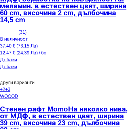
меламин, в естествен цвят, ширина
60 cm, височина 2 cm, дълбочина
14,5 cm
(
31
)
В наличност
37,40 € (73,15 Лв)
12,47 € (24,39 Лв) / бр.
Добави
Добави
други варианти
+2
+3
WOOOD
Стенен рафт Momo
На няколко нива,
от МДФ, в естествен цвят, ширина
39 cm, височина 23 cm, дълбочина