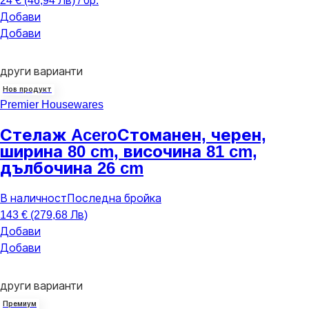
24 € (46,94 Лв) / бр.
Добави
Добави
други варианти
Нов продукт
Premier Housewares
Стелаж Acero
Стоманен, черен,
ширина 80 cm, височина 81 cm,
дълбочина 26 cm
В наличност
Последна бройка
143 € (279,68 Лв)
Добави
Добави
други варианти
Премиум