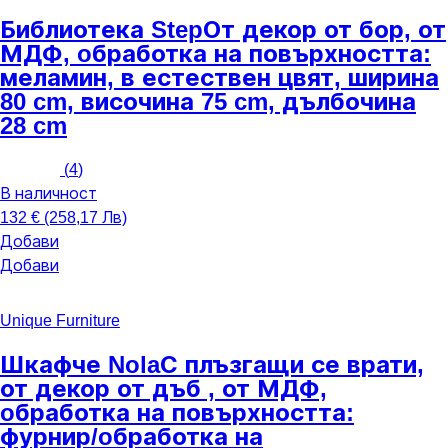
Библиотека Step
От декор от бор, от
МДФ, oбработка на повърхността:
меламин, в естествен цвят, ширина
80 cm, височина 75 cm, дълбочина
28 cm
(
4
)
В наличност
132 € (258,17 Лв)
Добави
Добави
Unique Furniture
Шкафче Nola
С плъзгащи се врати,
от декор от дъб , от МДФ,
oбработка на повърхността:
фурнир/oбработка на