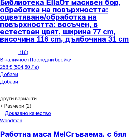
Библиотека Ella
От масивен бор,
oбработка на повърхността:
оцветяване/oбработка на
повърхността: восъчен, в
естествен цвят, ширина 77 cm,
височина 116 cm, дълбочина 31 cm
(
16
)
В наличност
Последни бройки
258 € (504,60 Лв)
Добави
Добави
други варианти
+ Размери (2)
Доказано качество
Woodman
Работна маса Mel
Сгъваема, с бял