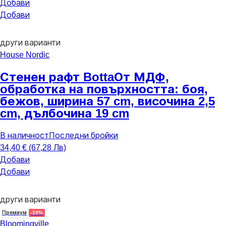
Добави
Добави
други варианти
House Nordic
Стенен рафт Botta
От МДФ,
oбработка на повърхността: боя,
бежов, ширина 57 cm, височина 2,5
cm, дълбочина 19 cm
В наличност
Последни бройки
34,40 € (67,28 Лв)
Добави
Добави
други варианти
Премиум
-19%
Bloomingville