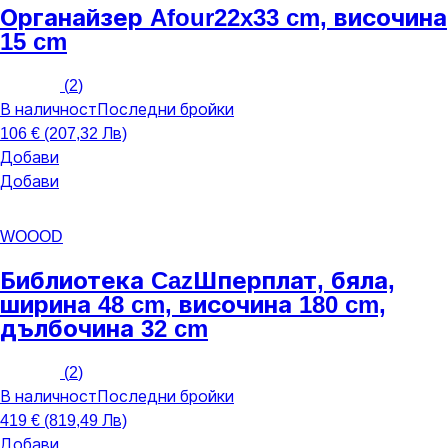
Органайзер Afour
22x33 cm, височина
15 cm
(
2
)
В наличност
Последни бройки
106 € (207,32 Лв)
Добави
Добави
WOOOD
Библиотека Caz
Шперплат, бяла,
ширина 48 cm, височина 180 cm,
дълбочина 32 cm
(
2
)
В наличност
Последни бройки
419 € (819,49 Лв)
Добави