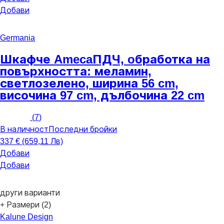
Добави
Germania
Шкафче Ameca
ПДЧ, oбработка на
повърхността: меламин,
светлозелено, ширина 56 cm,
височина 97 cm, дълбочина 22 cm
(
7
)
В наличност
Последни бройки
337 € (659,11 Лв)
Добави
Добави
други варианти
+ Размери (2)
Kalune Design