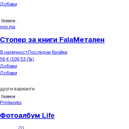
Добави
Премиум
noo.ma
Стопер за книги Fala
Метален
В наличност
Последни бройки
56 € (109,53 Лв)
Добави
Добави
други варианти
Премиум
Printworks
Фотоалбум Life
(
1
)