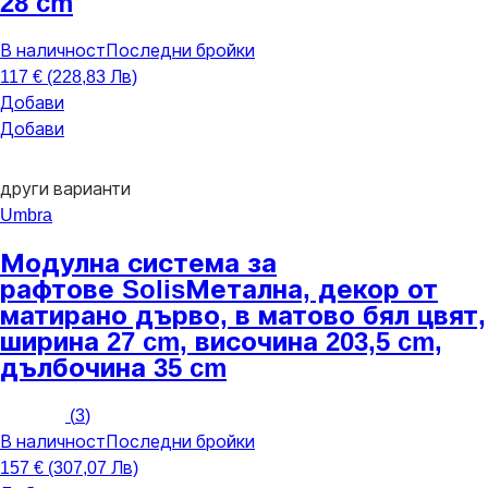
28 cm
В наличност
Последни бройки
117 € (228,83 Лв)
Добави
Добави
други варианти
Umbra
Модулна система за
рафтове Solis
Метална, декор от
матирано дърво, в матово бял цвят,
ширина 27 cm, височина 203,5 cm,
дълбочина 35 cm
(
3
)
В наличност
Последни бройки
157 € (307,07 Лв)