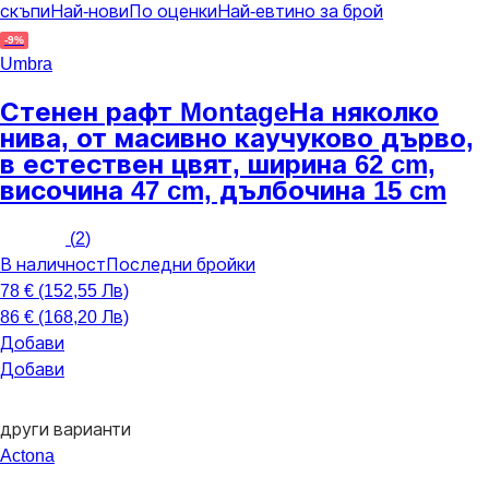
скъпи
Най-нови
По оценки
Най-евтино за брой
-9%
Umbra
Стенен рафт Montage
На няколко
нива, от масивно каучуково дърво,
в естествен цвят, ширина 62 cm,
височина 47 cm, дълбочина 15 cm
(
2
)
В наличност
Последни бройки
78 € (152,55 Лв)
86 € (168,20 Лв)
Добави
Добави
други варианти
Actona