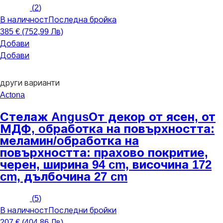
(
2
)
В наличност
Последна бройка
385 € (752,99 Лв)
Добави
Добави
други варианти
Actona
Стелаж Angus
От декор от ясен, от
МДФ, oбработка на повърхността:
меламин/oбработка на
повърхността: прахово покритие,
черен, ширина 94 cm, височина 172
cm, дълбочина 27 cm
(
5
)
В наличност
Последни бройки
207 € (404,86 Лв)