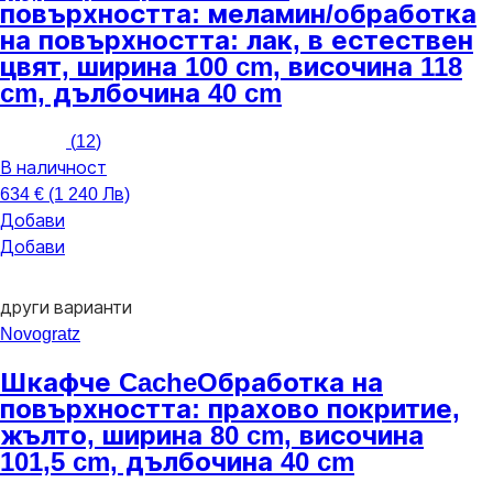
повърхността: меламин/oбработка
на повърхността: лак, в естествен
цвят, ширина 100 cm, височина 118
cm, дълбочина 40 cm
(
12
)
В наличност
634 € (1 240 Лв)
Добави
Добави
други варианти
Novogratz
Шкафче Cache
Oбработка на
повърхността: прахово покритие,
жълто, ширина 80 cm, височина
101,5 cm, дълбочина 40 cm