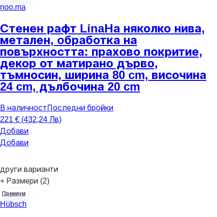
noo.ma
Стенен рафт Lina
На няколко нива,
метален, oбработка на
повърхността: прахово покритие,
декор от матирано дърво,
тъмносин, ширина 80 cm, височина
24 cm, дълбочина 20 cm
В наличност
Последни бройки
221 € (432,24 Лв)
Добави
Добави
други варианти
+ Размери (2)
Премиум
Hübsch