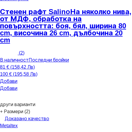
Стенен рафт Salino
На няколко нива,
от МДФ, oбработка на
повърхността: боя, бял, ширина 80
cm, височина 26 cm, дълбочина 20
cm
(
2
)
В наличност
Последни бройки
81 € (158,42 Лв)
100 € (195,58 Лв)
Добави
Добави
други варианти
+ Размери (2)
Доказано качество
Metaltex