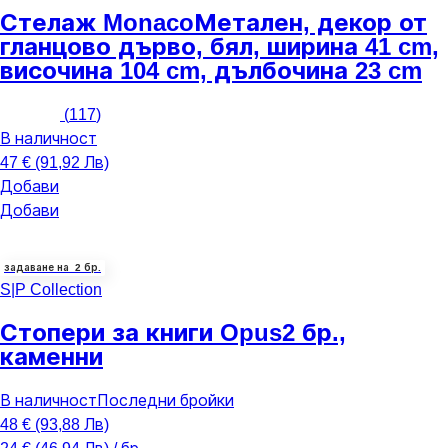
Стелаж Monaco
Метален, декор от
гланцово дърво, бял, ширина 41 cm,
височина 104 cm, дълбочина 23 cm
(
117
)
В наличност
47 € (91,92 Лв)
Добави
Добави
задаване на 2 бр.
S|P Collection
Стопери за книги Opus
2 бр.,
каменни
В наличност
Последни бройки
48 € (93,88 Лв)