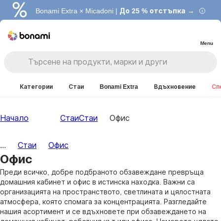
Bonami Extra × Micadoni |
До 25 % отстъпка →
Menu
Категории
Стаи
Bonami Extra
Вдъхновение
Сп
Начало
Стаи
Стаи
Офис
...
Стаи
Офис
Офис
Преди всичко, добре подбраното обзавеждане превръща
домашния кабинет и офис в истинска находка. Важни са
организацията на пространството, светлината и цялостната
атмосфера, която спомага за концентрацията. Разгледайте
нашия асортимент и се вдъхновете при обзавеждането на