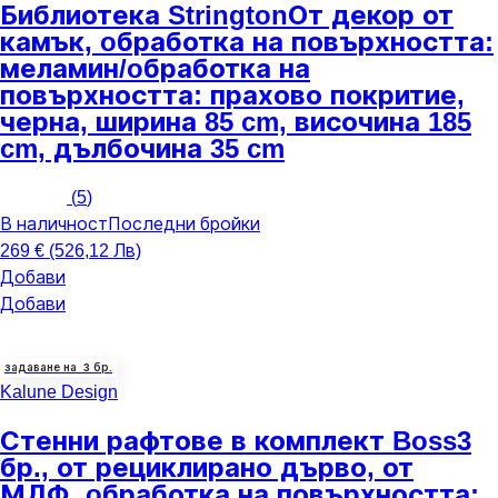
Библиотека Strington
От декор от
камък, oбработка на повърхността:
меламин/oбработка на
повърхността: прахово покритие,
черна, ширина 85 cm, височина 185
cm, дълбочина 35 cm
(
5
)
В наличност
Последни бройки
269 € (526,12 Лв)
Добави
Добави
задаване на 3 бр.
Kalune Design
Стенни рафтове в комплект Boss
3
бр., от рециклирано дърво, от
МДФ, oбработка на повърхността: