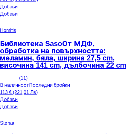
Добави
Добави
Homitis
Библиотека Saso
От МДФ,
oбработка на повърхността:
меламин, бяла, ширина 27,5 cm,
височина 141 cm, дълбочина 22 cm
(
11
)
В наличност
Последни бройки
113 € (221,01 Лв)
Добави
Добави
Støraa