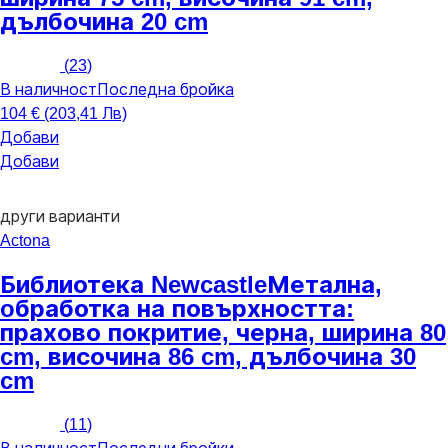
дълбочина 20 cm
(
23
)
В наличност
Последна бройка
104 € (203,41 Лв)
Добави
Добави
други варианти
Actona
Библиотека Newcastle
Метална,
oбработка на повърхността:
прахово покритие, черна, ширина 80
cm, височина 86 cm, дълбочина 30
cm
(
11
)