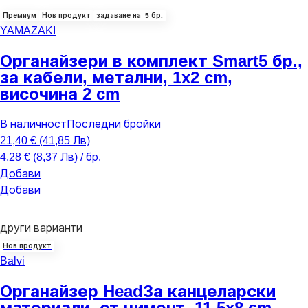
Премиум
Нов продукт
задаване на 5 бр.
YAMAZAKI
Органайзери в комплект Smart
5 бр.,
за кабели, метални, 1x2 cm,
височина 2 cm
В наличност
Последни бройки
21,40 € (41,85 Лв)
4,28 € (8,37 Лв) / бр.
Добави
Добави
други варианти
Нов продукт
Balvi
Органайзер Head
За канцеларски
материали, от цимент, 11,5x8 cm,