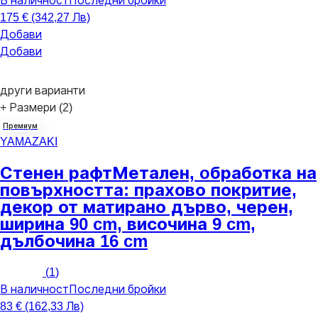
В наличност
Последни бройки
175 € (342,27 Лв)
Добави
Добави
други варианти
+ Размери (2)
Премиум
YAMAZAKI
Стенен рафт
Метален, oбработка на
повърхността: прахово покритие,
декор от матирано дърво, черен,
ширина 90 cm, височина 9 cm,
дълбочина 16 cm
(
1
)
В наличност
Последни бройки
83 € (162,33 Лв)