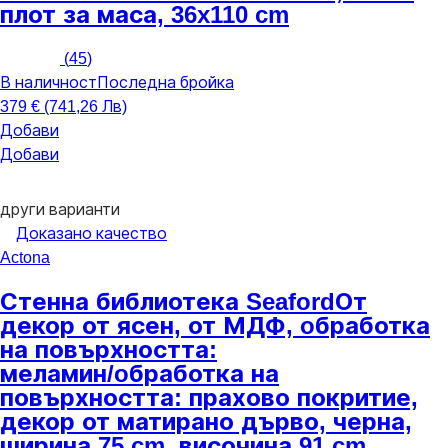
плот за маса, 36x110 cm
(
45
)
В наличност
Последна бройка
379 € (741,26 Лв)
Добави
Добави
други варианти
Доказано качество
Actona
Стенна библиотека Seaford
От
декор от ясен, от МДФ, oбработка
на повърхността:
меламин/oбработка на
повърхността: прахово покритие,
декор от матирано дърво, черна,
ширина 75 cm, височина 91 cm,