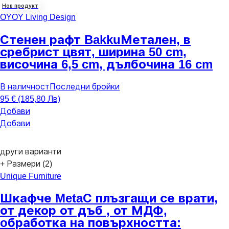
Нов продукт
OYOY Living Design
Стенен рафт Bakku
Метален, в
сребрист цвят, ширина 50 cm,
височина 6,5 cm, дълбочина 16 cm
В наличност
Последни бройки
95 € (185,80 Лв)
Добави
Добави
други варианти
+ Размери (2)
Unique Furniture
Шкафче Meta
С плъзгащи се врати,
от декор от дъб , от МДФ,
oбработка на повърхността: