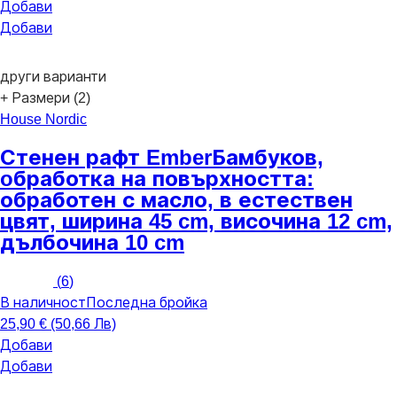
Добави
Добави
други варианти
+ Размери (2)
House Nordic
Стенен рафт Ember
Бамбуков,
oбработка на повърхността:
обработен с масло, в естествен
цвят, ширина 45 cm, височина 12 cm,
дълбочина 10 cm
(
6
)
В наличност
Последна бройка
25,90 € (50,66 Лв)
Добави
Добави