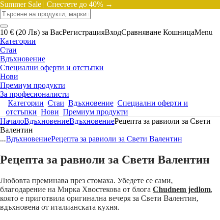
Summer Sale |
Спестете до 40% →
10 € (20 Лв) за Вас
Регистрация
Вход
Сравняване
Кошница
Menu
Категории
Стаи
Вдъхновение
Специални оферти и отстъпки
Нови
Премиум продукти
За професионалисти
Категории
Стаи
Вдъхновение
Специални оферти и
отстъпки
Нови
Премиум продукти
Начало
Вдъхновение
Вдъхновение
Рецепта за равиоли за Свети
Валентин
...
Вдъхновение
Рецепта за равиоли за Свети Валентин
Рецепта за равиоли за Свети Валентин
Любовта преминава през стомаха. Убедете се сами,
благодарение на Мирка Хвостекова от блога
Chudnem jedlom
,
която е приготвила оригинална вечеря за Свети Валентин,
вдъхновена от италианската кухня.