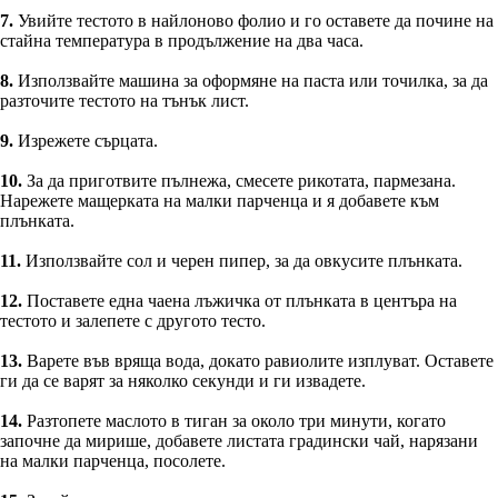
7.
Увийте тестото в найлоново фолио и го оставете да почине на
стайна температура в продължение на два часа.
8.
Използвайте машина за оформяне на паста или точилка, за да
разточите тестото на тънък лист.
9.
Изрежете сърцата.
10.
За да приготвите пълнежа, смесете рикотата, пармезана.
Нарежете мащерката на малки парченца и я добавете към
плънката.
11.
Използвайте сол и черен пипер, за да овкусите плънката.
12.
Поставете една чаена лъжичка от плънката в центъра на
тестото и залепете с другото тесто.
13.
Варете във вряща вода, докато равиолите изплуват. Оставете
ги да се варят за няколко секунди и ги извадете.
14.
Разтопете маслото в тиган за около три минути, когато
започне да мирише, добавете листата градински чай, нарязани
на малки парченца, посолете.