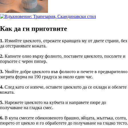
Как да ги приготвите
1.
Измийте цвеклото, отрежете краищата му от двете страни, без
да отстранявате кожата.
2.
Капнете олио върху фолиото, поставете цвеклото, посолете и
поръсете с черен пипер.
3.
Увийте добре цвеклото във фолиото и печете в предварително
загрята фурна на 190 градуса за около един час.
4.
След като се изпече, оставете цвеклото да се охлади и обелете
кожата.
5.
Нарежете цвеклото на кубчета и направете пюре до
получаване на гладка смес.
6.
В купа смесете обикновеното брашно, яйцата, жълтъка, солта,
пюрето от цвекло и го обработете до получаване на гладко тесто.