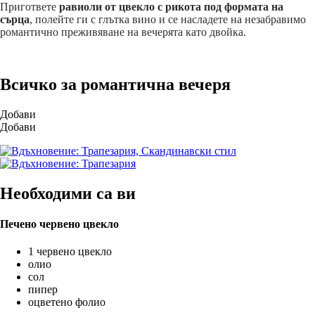
Пригответе
равиоли от цвекло с рикота под формата на
сърца
, полейте ги с глътка вино и се насладете на незабравимо
романтично преживяване на вечерята като двойка.
Всичко за романтична вечеря
Добави
Добави
Необходими са ви
Печено червено цвекло
1 червено цвекло
олио
сол
пипер
оцветено фолио