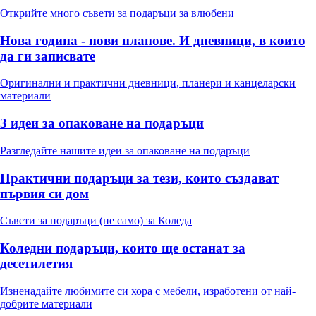
Открийте много съвети за подаръци за влюбени
Нова година - нови планове. И дневници, в които
да ги записвате
Оригинални и практични дневници, планери и канцеларски
материали
3 идеи за опаковане на подаръци
Разгледайте нашите идеи за опаковане на подаръци
Практични подаръци за тези, които създават
първия си дом
Съвети за подаръци (не само) за Коледа
Коледни подаръци, които ще останат за
десетилетия
Изненадайте любимите си хора с мебели, изработени от най-
добрите материали