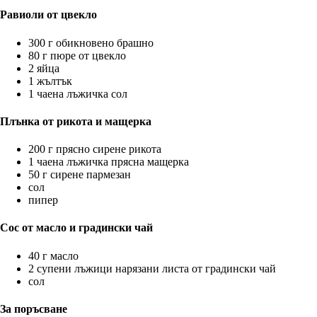
Равиоли от цвекло
300 г обикновено брашно
80 г пюре от цвекло
2 яйца
1 жълтък
1 чаена лъжичка сол
Плънка от рикота и мащерка
200 г прясно сирене рикота
1 чаена лъжичка прясна мащерка
50 г сирене пармезан
сол
пипер
Сос от масло и градински чай
40 г масло
2 супени лъжици нарязани листа от градински чай
сол
За поръсване