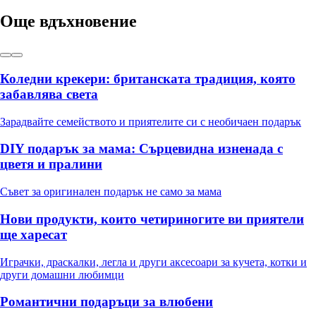
Още вдъхновение
Коледни крекери: британската традиция, която
забавлява света
Зарадвайте семейството и приятелите си с необичаен подарък
DIY подарък за мама: Сърцевидна изненада с
цветя и пралини
Съвет за оригинален подарък не само за мама
Нови продукти, които четириногите ви приятели
ще харесат
Играчки, драскалки, легла и други аксесоари за кучета, котки и
други домашни любимци
Романтични подаръци за влюбени