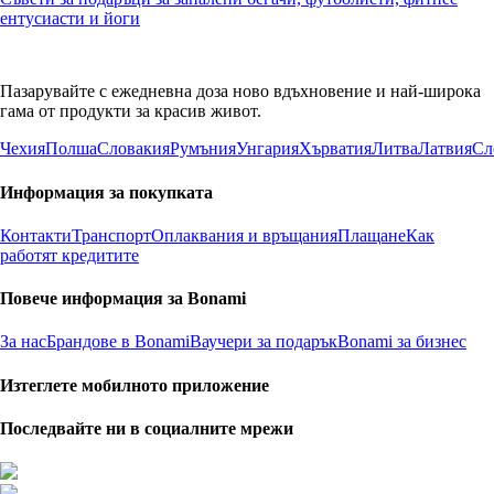
ентусиасти и йоги
Пазарувайте с ежедневна доза ново вдъхновение и най-широка
гама от продукти за красив живот.
Чехия
Полша
Словакия
Румъния
Унгария
Хърватия
Литва
Латвия
Сл
Информация за покупката
Контакти
Транспорт
Оплаквания и връщания
Плащане
Как
работят кредитите
Повече информация за Bonami
За нас
Брандове в Bonami
Ваучери за подарък
Bonami за бизнес
Изтеглете мобилното приложение
Последвайте ни в социалните мрежи