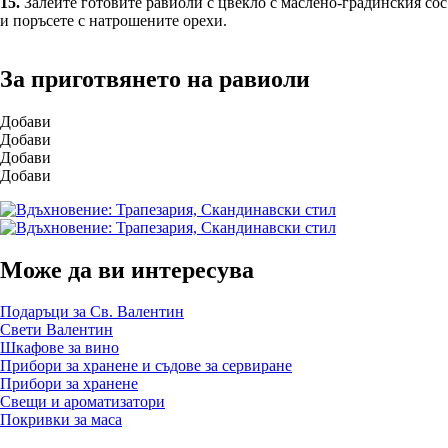
15.
Залейте готовите равиоли с цвекло с маслено-градинския сос
и поръсете с натрошените орехи.
За приготвянето на равиоли
Добави
Добави
Добави
Добави
Може да ви интересува
Подаръци за Св. Валентин
Свети Валентин
Шкафове за вино
Прибори за хранене и съдове за сервиране
Прибори за хранене
Свещи и ароматизатори
Покривки за маса