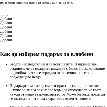
но и оригинални идеи за подаръци за двама.
Добави
Добави
Добави
Добави
Добави
Добави
Как да изберем подарък за влюбени
Бъдете наблюдателни и се вслушвайте. Например ще
откриете, че да подарите разходка с балон по залез слънце
на двойка, която се страхува от височини, не е най-
подходящото нещо.
Подаръците могат да имат и практическо приложение.
Случвало ли им се е напоследък да споменават, че имат
нужда от нещо за домакинството? Може би биха могли да
се възползват от нова скара или стилен часовник.