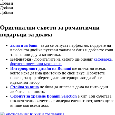
Добави
Добави
Добави
Оригинални съвети за романтични
подаръци за двама
халати за баня
- за да се отпусат перфектно, подарете на
влюбената двойка пухкави халати за баня и добавете соли
за вана или друга козметика.
Кафеварка
- любителите на кафето ще оценят
кафеварка
,
френска преса или мока кана
.
Интериорният дизайн на Bonami
ще впечатли всеки,
който иска да има дом точно по свой вкус. Прочетете
повече, за да разберете дали интериорният дизайн е
идеалният избор.
Стойка за вино
не бива да липсва в дома на нито един
любител на виното.
Сезонът за хранене Bonami Selection
е хит. Той съчетава
изключително качество с модерна елегантност, която ще се
впише във всеки дом.