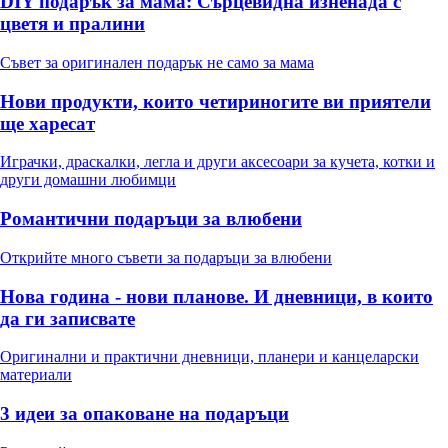
DIY подарък за мама: Сърцевидна изненада с
цветя и пралини
Съвет за оригинален подарък не само за мама
Нови продукти, които четириногите ви приятели
ще харесат
Играчки, драскалки, легла и други аксесоари за кучета, котки и
други домашни любимци
Романтични подаръци за влюбени
Открийте много съвети за подаръци за влюбени
Нова година - нови планове. И дневници, в които
да ги записвате
Оригинални и практични дневници, планери и канцеларски
материали
3 идеи за опаковане на подаръци