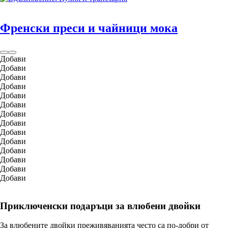
Френски преси и чайници мока
Добави
Добави
Добави
Добави
Добави
Добави
Добави
Добави
Добави
Добави
Добави
Добави
Добави
Добави
Приключенски подаръци за влюбени двойки
За влюбените двойки преживяванията често са по-добри от