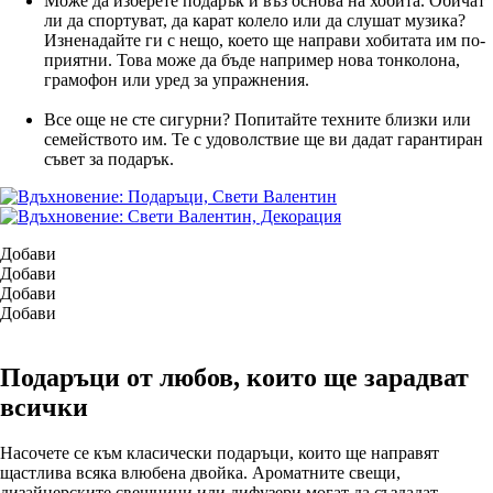
Може да изберете подарък и въз основа на хобита. Обичат
ли да спортуват, да карат колело или да слушат музика?
Изненадайте ги с нещо, което ще направи хобитата им по-
приятни. Това може да бъде например нова тонколона,
грамофон или уред за упражнения.
Все още не сте сигурни? Попитайте техните близки или
семейството им. Те с удоволствие ще ви дадат гарантиран
съвет за подарък.
Добави
Добави
Добави
Добави
Подаръци от любов, които ще зарадват
всички
Насочете се към класически подаръци, които ще направят
щастлива всяка влюбена двойка. Ароматните свещи,
дизайнерските свещници или дифузери могат да създадат