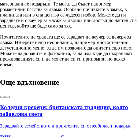
материалните подаръци. Те могат да бъдат например
романтични бягства за двама. Особено почивките в замък, в
планината или в спа център са чудесен избор. Можете да ги
зарадвате и с ваучер за масаж за двойка или достъп до частен спа
център, който ще бъде само за тях.
Почитателите на храната ще се зарадват на ваучер за вечеря за
двама. Изберете нещо необичайно, например многостепенно
дегустационно меню, за да им позволите да опитат нещо ново.
Можете да добавите и фотокнига, за да има къде да съхраняват
преживяванията си и да могат да си ги припомнят по всяко
време.
Още вдъхновение
Коледни крекери: британската традиция, която
забавлява света
Зарадвайте семейството и приятелите си с необичаен подарък