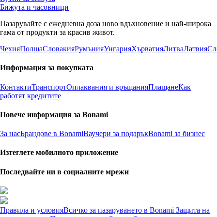
Бижута и часовници
Пазарувайте с ежедневна доза ново вдъхновение и най-широка
гама от продукти за красив живот.
Чехия
Полша
Словакия
Румъния
Унгария
Хърватия
Литва
Латвия
Сл
Информация за покупката
Контакти
Транспорт
Оплаквания и връщания
Плащане
Как
работят кредитите
Повече информация за Bonami
За нас
Брандове в Bonami
Ваучери за подарък
Bonami за бизнес
Изтеглете мобилното приложение
Последвайте ни в социалните мрежи
Правила и условия
Всичко за пазаруването в Bonami
Защита на