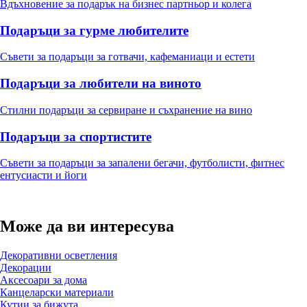
Вдъхновение за подарък на бизнес партньор и колега
Подаръци за гурме любителите
Съвети за подаръци за готвачи, кафеманиаци и естети
Подаръци за любители на виното
Стилни подаръци за сервиране и съхранение на вино
Подаръци за спортистите
Съвети за подаръци за запалени бегачи, футболисти, фитнес
ентусиасти и йоги
Може да ви интересува
Декоративни осветления
Декорации
Аксесоари за дома
Канцеларски материали
Кутии за бижута