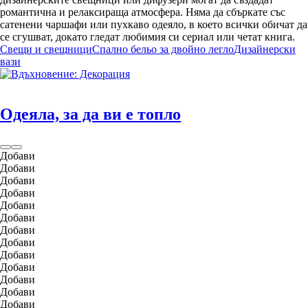
романтична и релаксираща атмосфера. Няма да сбъркате със
сатенени чаршафи или пухкаво одеяло, в което всички обичат да
се сгушват, докато гледат любимия си сериал или четат книга.
Свещи и свещници
Спално бельо за двойно легло
Дизайнерски
вази
Одеяла, за да ви е топло
Добави
Добави
Добави
Добави
Добави
Добави
Добави
Добави
Добави
Добави
Добави
Добави
Добави