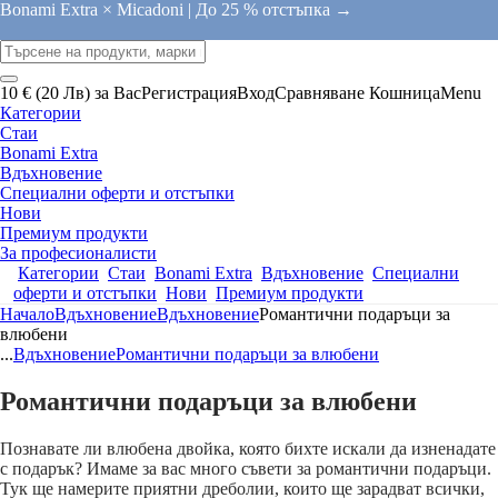
Bonami Extra × Micadoni |
До 25 % отстъпка →
10 € (20 Лв) за Вас
Регистрация
Вход
Сравняване
Кошница
Menu
Категории
Стаи
Bonami Extra
Вдъхновение
Специални оферти и отстъпки
Нови
Премиум продукти
За професионалисти
Категории
Стаи
Bonami Extra
Вдъхновение
Специални
оферти и отстъпки
Нови
Премиум продукти
Начало
Вдъхновение
Вдъхновение
Романтични подаръци за
влюбени
...
Вдъхновение
Романтични подаръци за влюбени
Романтични подаръци за влюбени
Познавате ли влюбена двойка, която бихте искали да изненадате
с подарък? Имаме за вас много съвети за романтични подаръци.
Тук ще намерите приятни дреболии, които ще зарадват всички,