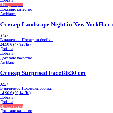
Добави
Изгодна цена
Доказано качество
Ambiance
Стикер Landscape Night in New York
На с
(
42
)
В наличност
Последни бройки
24,50 € (47,92 Лв)
Добави
Добави
Доказано качество
Ambiance
Стикер Surprised Face
18x30 cm
(
39
)
В наличност
Последна бройка
14,90 € (29,14 Лв)
Добави
Добави
Изгодна цена
Доказано качество