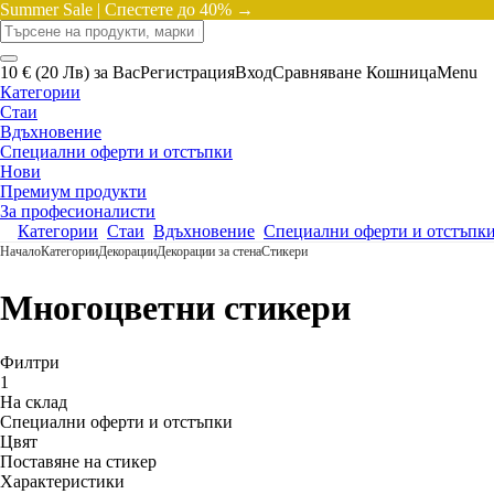
Summer Sale |
Спестете до 40% →
10 € (20 Лв) за Вас
Регистрация
Вход
Сравняване
Кошница
Menu
Категории
Стаи
Вдъхновение
Специални оферти и отстъпки
Нови
Премиум продукти
За професионалисти
Категории
Стаи
Вдъхновение
Специални оферти и отстъпк
Начало
Категории
Декорации
Декорации за стена
Стикери
Многоцветни стикери
Филтри
1
На склад
Специални оферти и отстъпки
Цвят
Поставяне на стикер
Характеристики