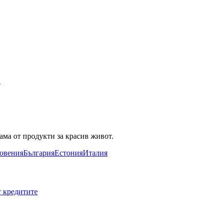
и
ама от продукти за красив живот.
овения
България
Естония
Италия
т кредитите