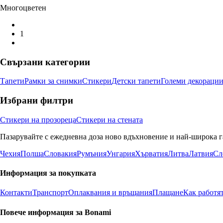
Многоцветен
1
Свързани категории
Тапети
Рамки за снимки
Стикери
Детски тапети
Големи декораци
Избрани филтри
Стикери на прозореца
Стикери на стената
Пазарувайте с ежедневна доза ново вдъхновение и най-широка г
Чехия
Полша
Словакия
Румъния
Унгария
Хърватия
Литва
Латвия
Сл
Информация за покупката
Контакти
Транспорт
Оплаквания и връщания
Плащане
Как работя
Повече информация за Bonami