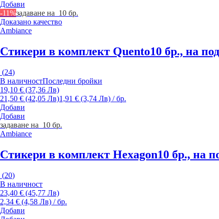
Добави
-11%
задаване на 10 бр.
Доказано качество
Ambiance
Стикери в комплект Quento
10 бр., на по
(
24
)
В наличност
Последни бройки
19,10 € (37,36 Лв)
21,50 € (42,05 Лв)
1,91 € (3,74 Лв) / бр.
Добави
Добави
задаване на 10 бр.
Ambiance
Стикери в комплект Hexagon
10 бр., на 
(
20
)
В наличност
23,40 € (45,77 Лв)
2,34 € (4,58 Лв) / бр.
Добави