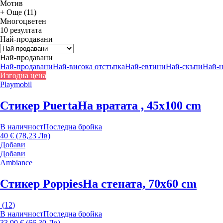
Мотив
+ Още (11)
Многоцветен
10 резултата
Най-продавани
Най-продавани
Най-продавани
Най-висока отстъпка
Най-евтини
Най-скъпи
Най-
Изгодна цена
Playmobil
Стикер Puerta
На вратата , 45x100 cm
В наличност
Последна бройка
40 € (78,23 Лв)
Добави
Добави
Ambiance
Стикер Poppies
На стената, 70x60 cm
(
12
)
В наличност
Последна бройка
33,90 € (66,30 Лв)