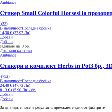
Ambiance
Стикер Small Colorful Horses
На прозорец
(
32
)
В наличност
Последна бройка
14,30 € (27,97 Лв)
Добави
Добави
задаване на 3 бр.
Доказано качество
Ambiance
Стикери в комплект Herbs in Pot
3 бр., 3
(
752
)
В наличност
Последна бройка
24,40 € (47,72 Лв)
8,13 € (15,90 Лв) / бр.
Добави
Добави
За да видите повече резултати, премахнете един от филтрите