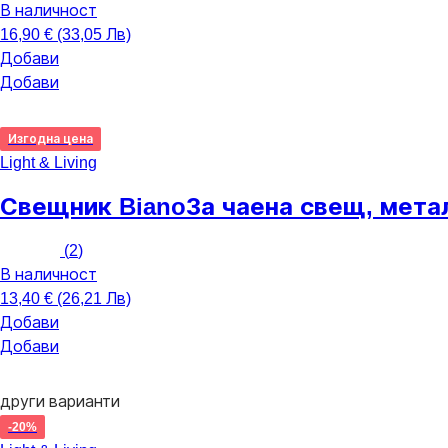
В наличност
16,90 € (33,05 Лв)
Добави
Добави
Изгодна цена
Light & Living
Свещник Biano
За чаена свещ, мета
(
2
)
В наличност
13,40 € (26,21 Лв)
Добави
Добави
други варианти
-20%