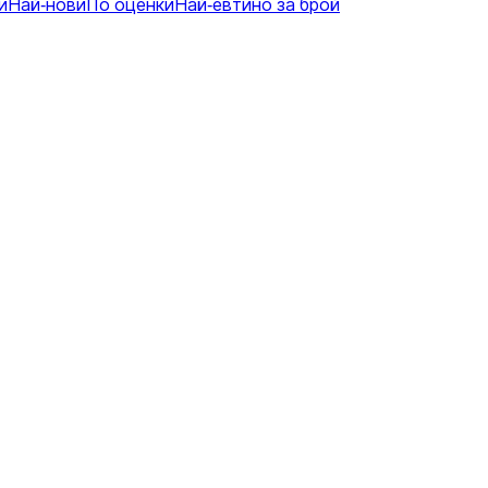
и
Най-нови
По оценки
Най-евтино за брой