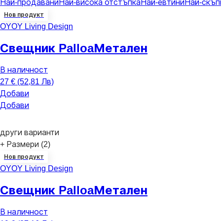
Най-продавани
Най-висока отстъпка
Най-евтини
Най-скъп
Нов продукт
OYOY Living Design
Свещник Palloa
Метален
В наличност
27 € (52,81 Лв)
Добави
Добави
други варианти
+ Размери (2)
Нов продукт
OYOY Living Design
Свещник Palloa
Метален
В наличност