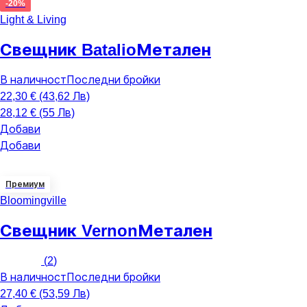
-20%
Light & Living
Свещник Batalio
Метален
В наличност
Последни бройки
22,30 € (43,62 Лв)
28,12 € (55 Лв)
Добави
Добави
Премиум
Bloomingville
Свещник Vernon
Метален
(
2
)
В наличност
Последни бройки
27,40 € (53,59 Лв)