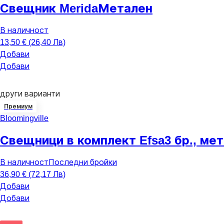
Свещник Merida
Метален
В наличност
13,50 € (26,40 Лв)
Добави
Добави
други варианти
Премиум
Bloomingville
Свещници в комплект Efsa
3 бр., ме
В наличност
Последни бройки
36,90 € (72,17 Лв)
Добави
Добави