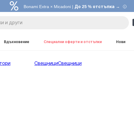
Bonami Extra × Micadoni |
До 25 % отстъпка →
Вдъхновение
Специални оферти и отстъпки
Нови
тори
Свещници
Свещници