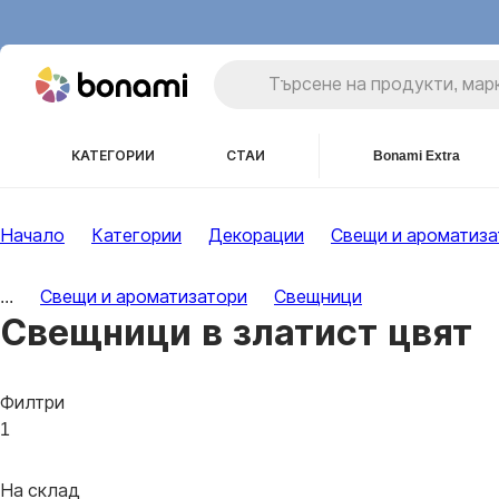
КАТЕГОРИИ
СТАИ
Bonami Extra
Начало
Категории
Декорации
Свещи и ароматиза
...
Свещи и ароматизатори
Свещници
Свещници в златист цвят
Филтри
1
На склад