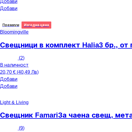
Добави
Добави
Премиум
Изгодна цена
Bloomingville
Свещници в комплект Halia
3 бр., от
(
2
)
В наличност
20,70 € (40,49 Лв)
Добави
Добави
Light & Living
Свещник Famari
За чаена свещ, мет
(
9
)