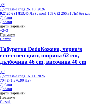
(
2
)
Доставяме след 26. 10. 2026
927,20 € (1 813,45 Лв)
с код
1 159 € (2 266,81 Лв) без код
Добави
Добави
други варианти
+2
+3
Премиум
Gazzda
Табуретка Dedo
Кожена, черна/в
естествен цвят, ширина 62 cm,
дълбочина 46 cm, височина 40 cm
(
1
)
Доставяме след 16. 11. 2026
704 € (1 376,90 Лв)
Добави
Добави
други варианти
Премиум
Gazzda