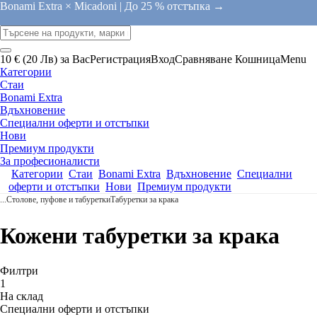
Bonami Extra × Micadoni |
До 25 % отстъпка →
10 € (20 Лв) за Вас
Регистрация
Вход
Сравняване
Кошница
Menu
Категории
Стаи
Bonami Extra
Вдъхновение
Специални оферти и отстъпки
Нови
Премиум продукти
За професионалисти
Категории
Стаи
Bonami Extra
Вдъхновение
Специални
оферти и отстъпки
Нови
Премиум продукти
...
Столове, пуфове и табуретки
Табуретки за крака
Кожени табуретки за крака
Филтри
1
На склад
Специални оферти и отстъпки