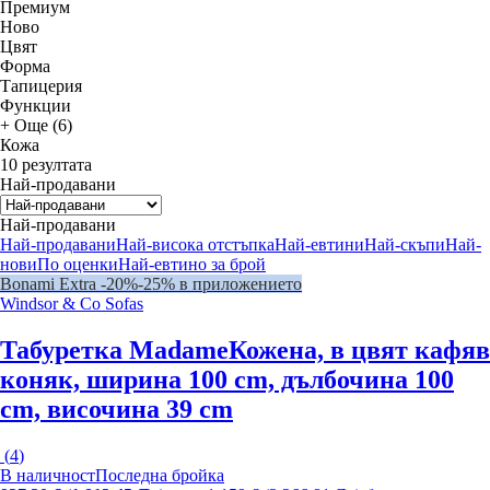
Премиум
Новo
Цвят
Форма
Тапицерия
Функции
+ Още (6)
Кожа
10 резултата
Най-продавани
Най-продавани
Най-продавани
Най-висока отстъпка
Най-евтини
Най-скъпи
Най-
нови
По оценки
Най-евтино за брой
Bonami Extra -20%
-25% в приложението
Windsor & Co Sofas
Табуретка Madame
Кожена, в цвят кафяв
коняк, ширина 100 cm, дълбочина 100
cm, височина 39 cm
(
4
)
В наличност
Последна бройка