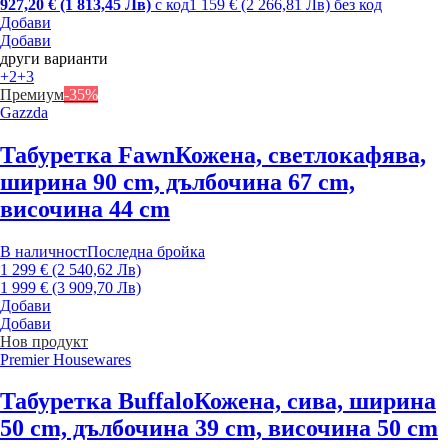
927,20 € (1 813,45 Лв)
с код
1 159 € (2 266,81 Лв) без код
Добави
Добави
други варианти
+2
+3
Премиум
-35%
Gazzda
Табуретка Fawn
Кожена, светлокафява,
ширина 90 cm, дълбочина 67 cm,
височина 44 cm
В наличност
Последна бройка
1 299 € (2 540,62 Лв)
1 999 € (3 909,70 Лв)
Добави
Добави
Нов продукт
Premier Housewares
Табуретка Buffalo
Кожена, сива, ширина
50 cm, дълбочина 39 cm, височина 50 cm