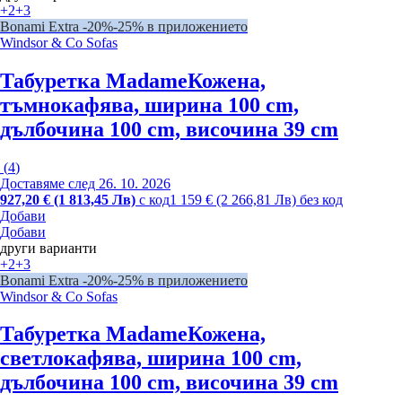
+2
+3
Bonami Extra -20%
-25% в приложението
Windsor & Co Sofas
Табуретка Madame
Кожена,
тъмнокафява, ширина 100 cm,
дълбочина 100 cm, височина 39 cm
(
4
)
Доставяме след 26. 10. 2026
927,20 € (1 813,45 Лв)
с код
1 159 € (2 266,81 Лв) без код
Добави
Добави
други варианти
+2
+3
Bonami Extra -20%
-25% в приложението
Windsor & Co Sofas
Табуретка Madame
Кожена,
светлокафява, ширина 100 cm,
дълбочина 100 cm, височина 39 cm