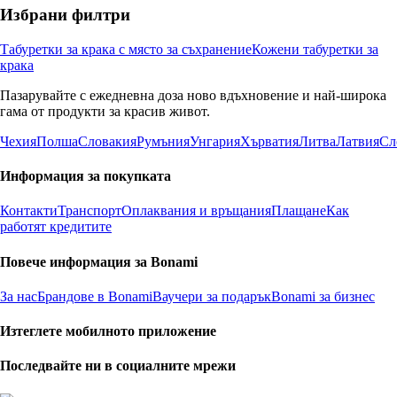
Избрани филтри
Табуретки за крака с място за съхранение
Кожени табуретки за
крака
Пазарувайте с ежедневна доза ново вдъхновение и най-широка
гама от продукти за красив живот.
Чехия
Полша
Словакия
Румъния
Унгария
Хърватия
Литва
Латвия
Сл
Информация за покупката
Контакти
Транспорт
Оплаквания и връщания
Плащане
Как
работят кредитите
Повече информация за Bonami
За нас
Брандове в Bonami
Ваучери за подарък
Bonami за бизнес
Изтеглете мобилното приложение
Последвайте ни в социалните мрежи