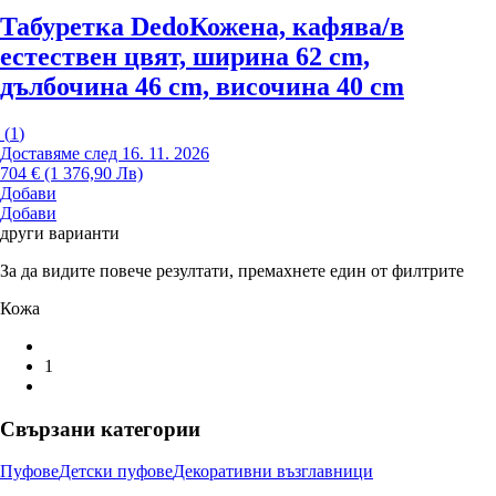
Табуретка Dedo
Кожена, кафява/в
естествен цвят, ширина 62 cm,
дълбочина 46 cm, височина 40 cm
(
1
)
Доставяме след 16. 11. 2026
704 € (1 376,90 Лв)
Добави
Добави
други варианти
За да видите повече резултати, премахнете един от филтрите
Кожа
1
Свързани категории
Пуфове
Детски пуфове
Декоративни възглавници