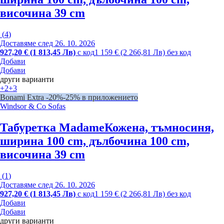
височина 39 cm
(
4
)
Доставяме след 26. 10. 2026
927,20 € (1 813,45 Лв)
с код
1 159 € (2 266,81 Лв) без код
Добави
Добави
други варианти
+2
+3
Bonami Extra -20%
-25% в приложението
Windsor & Co Sofas
Табуретка Madame
Кожена, тъмносиня,
ширина 100 cm, дълбочина 100 cm,
височина 39 cm
(
1
)
Доставяме след 26. 10. 2026
927,20 € (1 813,45 Лв)
с код
1 159 € (2 266,81 Лв) без код
Добави
Добави
други варианти