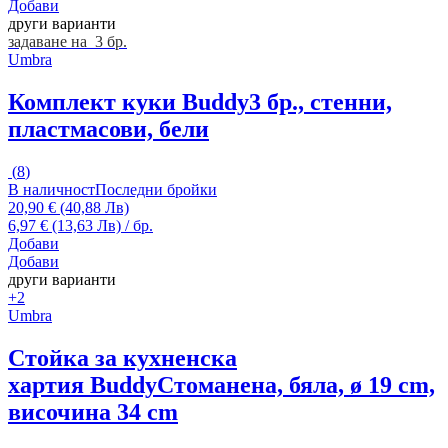
Добави
други варианти
задаване на 3 бр.
Umbra
Комплект куки Buddy
3 бр., стенни,
пластмасови, бели
(
8
)
В наличност
Последни бройки
20,90 € (40,88 Лв)
6,97 € (13,63 Лв) / бр.
Добави
Добави
други варианти
+2
Umbra
Стойка за кухненска
хартия Buddy
Стоманена, бяла, ø 19 cm,
височина 34 cm