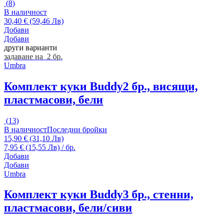
(
8
)
В наличност
30,40 € (59,46 Лв)
Добави
Добави
други варианти
задаване на 2 бр.
Umbra
Комплект куки Buddy
2 бр., висящи,
пластмасови, бели
(
13
)
В наличност
Последни бройки
15,90 € (31,10 Лв)
7,95 € (15,55 Лв) / бр.
Добави
Добави
Umbra
Комплект куки Buddy
3 бр., стенни,
пластмасови, бели/сиви