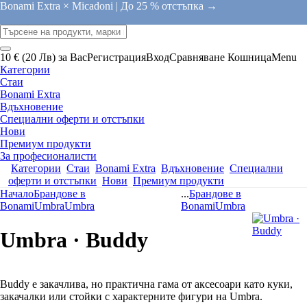
Bonami Extra × Micadoni |
До 25 % отстъпка →
10 € (20 Лв) за Вас
Регистрация
Вход
Сравняване
Кошница
Menu
Категории
Стаи
Bonami Extra
Вдъхновение
Специални оферти и отстъпки
Нови
Премиум продукти
За професионалисти
Категории
Стаи
Bonami Extra
Вдъхновение
Специални
оферти и отстъпки
Нови
Премиум продукти
Начало
Брандове в
...
Брандове в
Bonami
Umbra
Umbra
Bonami
Umbra
Umbra · Buddy
Buddy е закачлива, но практична гама от аксесоари като куки,
закачалки или стойки с характерните фигури на Umbra.