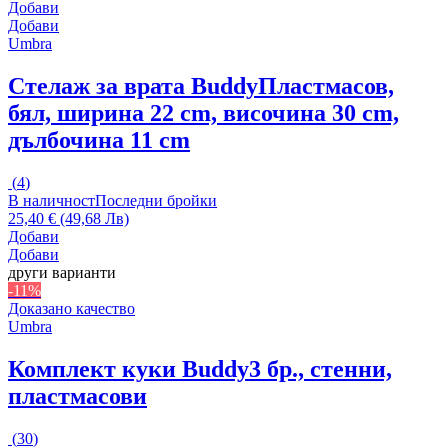
Добави
Добави
Umbra
Стелаж за врата Buddy
Пластмасов,
бял, ширина 22 cm, височина 30 cm,
дълбочина 11 cm
(
4
)
В наличност
Последни бройки
25,40 € (49,68 Лв)
Добави
Добави
други варианти
-11%
Доказано качество
Umbra
Комплект куки Buddy
3 бр., стенни,
пластмасови
(
30
)