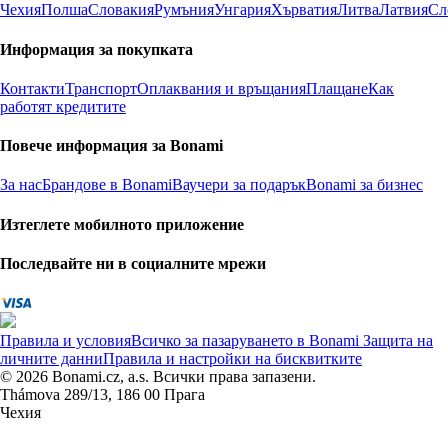
Чехия
Полша
Словакия
Румъния
Унгария
Хърватия
Литва
Латвия
Сл
Информация за покупката
Контакти
Транспорт
Оплаквания и връщания
Плащане
Как
работят кредитите
Повече информация за Bonami
За нас
Брандове в Bonami
Ваучери за подарък
Bonami за бизнес
Изтеглете мобилното приложение
Последвайте ни в социалните мрежи
Правила и условия
Всичко за пазаруването в Bonami
Защита на
личните данни
Правила и настройки на бисквитките
© 2026 Bonami.cz, a.s. Всички права запазени.
Thámova 289/13, 186 00 Прага
Чехия