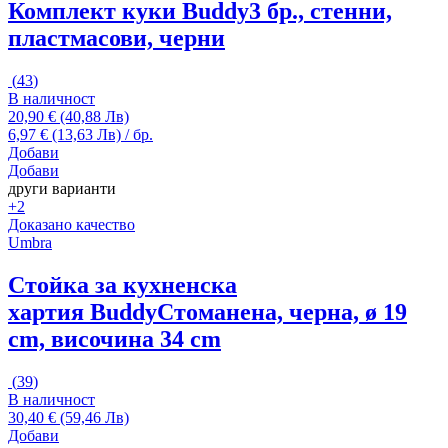
Комплект куки Buddy
3 бр., стенни,
пластмасови, черни
(
43
)
В наличност
20,90 € (40,88 Лв)
6,97 € (13,63 Лв) / бр.
Добави
Добави
други варианти
+2
Доказано качество
Umbra
Стойка за кухненска
хартия Buddy
Стоманена, черна, ø 19
cm, височина 34 cm
(
39
)
В наличност
30,40 € (59,46 Лв)
Добави