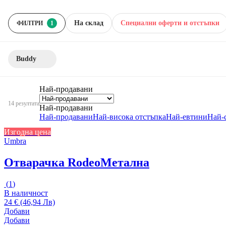
На склад
Специални оферти и отстъпки
ФИЛТРИ
1
Buddy
Най-продавани
14 резултата
Най-продавани
Най-продавани
Най-висока отстъпка
Най-евтини
Най-
Изгодна цена
Umbra
Отварачка Rodeo
Метална
(
1
)
В наличност
24 € (46,94 Лв)
Добави
Добави