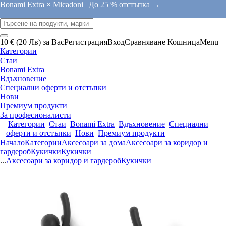
Bonami Extra × Micadoni |
До 25 % отстъпка →
10 € (20 Лв) за Вас
Регистрация
Вход
Сравняване
Кошница
Menu
Категории
Стаи
Bonami Extra
Вдъхновение
Специални оферти и отстъпки
Нови
Премиум продукти
За професионалисти
Категории
Стаи
Bonami Extra
Вдъхновение
Специални
оферти и отстъпки
Нови
Премиум продукти
Начало
Категории
Аксесоари за дома
Аксесоари за коридор и
гардероб
Кукички
Кукички
...
Аксесоари за коридор и гардероб
Кукички