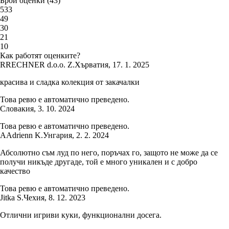
Брой оценки
(
43
)
5
33
4
9
3
0
2
1
1
0
Как работят оценките?
R
RECHNER d.o.o. Z.
Хърватия
,
17. 1. 2025
красива и сладка колекция от закачалки
Това ревю е автоматично преведено.
Словакия
,
3. 10. 2024
Това ревю е автоматично преведено.
A
Adrienn K.
Унгария
,
2. 2. 2024
Абсолютно съм луд по него, поръчах го, защото не може да се
получи никъде другаде, той е много уникален и с добро
качество
Това ревю е автоматично преведено.
Jitka S.
Чехия
,
8. 12. 2023
Отлични игриви куки, функционални досега.