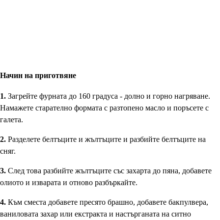
Начин на приготвяне
1.
Загрейте фурната до 160 градуса - долно и горно нагряване.
Намажете старателно формата с разтопено масло и поръсете с
галета.
2.
Разделете белтъците и жълтъците и разбийте белтъците на
сняг.
3.
След това разбийте жълтъците със захарта до пяна, добавете
олиото и изварата и отново разбъркайте.
4.
Към сместа добавете пресято брашно, добавете бакпулвера,
ваниловата захар или екстракта и настърганата на ситно