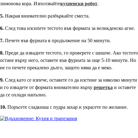
лимонова кора. Използвайте
кухненски робот
.
5.
Накрая внимателно разбъркайте сместа.
6.
След това изсипете тестото във формата за великденско агне.
7.
Печете във фурната в продължение на 50 минути.
8.
Преди да извадите тестото, го проверете с шишче. Ако тестото
остане върху него, оставете във фурната за още 5-10 минути. Но
не го печете прекалено дълго, защото няма да е меко.
9.
След като се изпече, оставете го да изстине за няколко минути
и го извадете от формата внимателно върху
решетка
и оставете
да се охлади напълно.
10.
Поръсете сладкиша с пудра захар и украсете по желание.