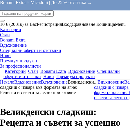
Bonami Extra × Micadoni |
До 25 % отстъпка →
10 € (20 Лв) за Вас
Регистрация
Вход
Сравняване
Кошница
Menu
Категории
Стаи
Bonami Extra
Вдъхновение
Специални оферти и отстъпки
Нови
Премиум продукти
За професионалисти
Категории
Стаи
Bonami Extra
Вдъхновение
Специални
оферти и отстъпки
Нови
Премиум продукти
Начало
Вдъхновение
Вдъхновение
Великденски
...
Вдъхновение
Ве
сладкиш с извара във формата на агне:
сладкиш с извара
Рецепта и съвети за лесно приготвяне
формата на агне: 
съвети за лесно п
Великденски сладкиш:
Рецепта и съвети за успешно