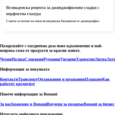
Великденска рецепта за джинджифилови сладки с
перфектна глазура
Съвети за печене на меки великденски бисквитки от джинджифил
Пазарувайте с ежедневна доза ново вдъхновение и най-
широка гама от продукти за красив живот.
Чехия
Полша
Словакия
Румъния
Унгария
Хърватия
Литва
Лат
Информация за покупката
Контакти
Транспорт
Оплаквания и връщания
Плащане
Как
работят кредитите
Повече информация за Bonami
За нас
Брандове в Bonami
Ваучери за подарък
Bonami за бизнес
Изтеглете мобилното приложение