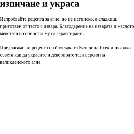
изпичане и украса
Изпробвайте рецепта за агне, но не истинско, а сладкиш,
приготвен от тесто с извара. Благодарение на изварата и маслото
мекотата и сочността му са гарантирани.
Предлагаме ви рецепта на блогърката Катерина Ясек и няколко
съвета как да украсите и декорирате тази версия на
великденското агне.