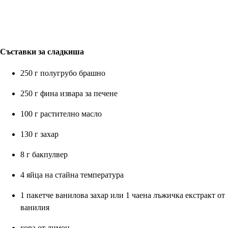
Съставки за сладкиша
250 г полугрубо брашно
250 г фина извара за печене
100 г растително масло
130 г захар
8 г бакпулвер
4 яйца на стайна температура
1 пакетче ванилова захар или 1 чаена лъжичка екстракт от
ванилия
кора от лимон