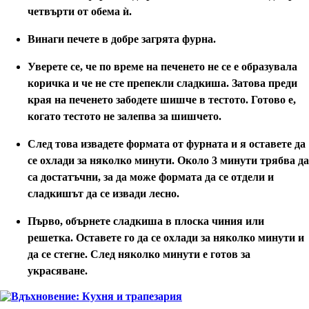
четвърти от обема ѝ.
Винаги печете в добре загрята фурна.
Уверете се, че по време на печенето не се е образувала
коричка и че не сте препекли сладкиша. Затова преди
края на печенето забодете шишче в тестото. Готово е,
когато тестото не залепва за шишчето.
След това извадете формата от фурната и я оставете да
се охлади за няколко минути. Около 3 минути трябва да
са достатъчни, за да може формата да се отдели и
сладкишът да се извади лесно.
Първо, обърнете сладкиша в плоска чиния или
решетка. Оставете го да се охлади за няколко минути и
да се стегне. След няколко минути е готов за
украсяване.