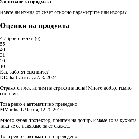
Запитване за продукта
Имате ли нужда от съвет относно параметрите или избора?
Оценки на продукта
4.7
Брой оценки
(
6
)
5
5
4
0
3
1
2
0
1
0
Как работят оценките?
D
Dalia J.
Литва
,
27. 3. 2024
Страхотен мек килим на страхотна цена! Много добър, тъмно
сив цвят
Това ревю е автоматично преведено.
M
Martina L.
Чехия
,
12. 9. 2019
Много хубав протектор, приятен на допир. Имаме го за кухнята,
така че се надяваме да се окаже...
Това ревю е автоматично преведено.