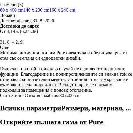
Размери (3)
80 x 400 cm
140 x 200 cm
160 x 240 cm
Добави
Доставяме след 31. 8. 2026
Доставка до адрес
От 3,19 € (6,24 Лв)
·
31. 8. – 2. 9.
Още
Минималистичният килим Pure олекотява и обединява цялата
стая със семплия си едноцветен дизайн.
Въпреки това той в никакъв случай не е лишен от практични
функции. Благодарение на полипропиленовите си влакна той се
отличава със значителна мекота, устойчивост на замърсяване и
възможна лесна поддръжка. В същото време е напълно
подходящ за помещения с подово отопление.
Синтетична
С къс косъм
Сива
80x400 cm
Всички параметри
Размери, материал, ...
Открийте пълната гама от Pure