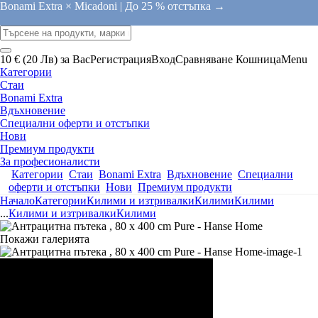
Bonami Extra × Micadoni |
До 25 % отстъпка →
10 € (20 Лв) за Вас
Регистрация
Вход
Сравняване
Кошница
Menu
Категории
Стаи
Bonami Extra
Вдъхновение
Специални оферти и отстъпки
Нови
Премиум продукти
За професионалисти
Категории
Стаи
Bonami Extra
Вдъхновение
Специални
оферти и отстъпки
Нови
Премиум продукти
Начало
Категории
Килими и изтривалки
Килими
Килими
...
Килими и изтривалки
Килими
Покажи галерията