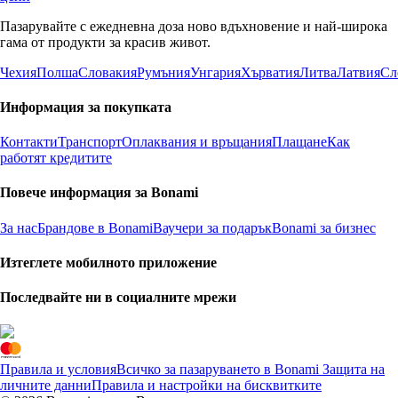
Пазарувайте с ежедневна доза ново вдъхновение и най-широка
гама от продукти за красив живот.
Чехия
Полша
Словакия
Румъния
Унгария
Хърватия
Литва
Латвия
Сл
Информация за покупката
Контакти
Транспорт
Оплаквания и връщания
Плащане
Как
работят кредитите
Повече информация за Bonami
За нас
Брандове в Bonami
Ваучери за подарък
Bonami за бизнес
Изтеглете мобилното приложение
Последвайте ни в социалните мрежи
Правила и условия
Всичко за пазаруването в Bonami
Защита на
личните данни
Правила и настройки на бисквитките