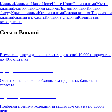
Килими
Килими · Hanse Home
Hanse Home
Сиви килими
Жълти
килими
Бели килими
Сини килими
Лилави килими
Килими
shaggy
Кръгли килими
Ютени килими
Бежови килими
Тюркоазени
килими
Килими в кухнята
Килими в спалнята
Килими във
всекидневна
Сега в Bonami
Summer Sale до -40%
Вземете ги, преди да е станало твърде късно! 10 000+ продукта с
до 40% отстъпка
Градина с отстъпка
Отстъпки на всичко необходимо за градината, балкона и
терасата
Премиум с отстъпка
Подбрани премиум колекции за вашия дом сега на по-добри
цени