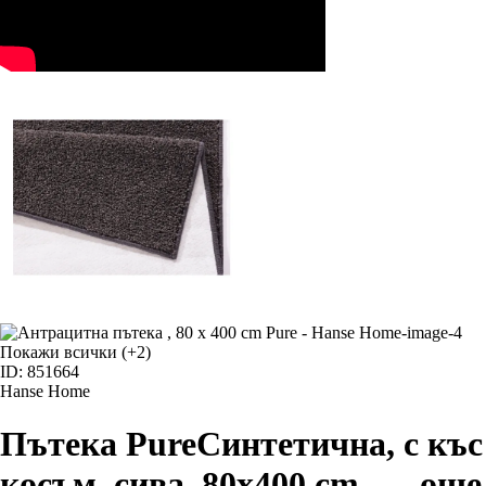
Покажи всички
(+2)
ID: 851664
Hanse Home
Пътека Pure
Синтетична, с къс
косъм, сива, 80x400 cm
, …
още