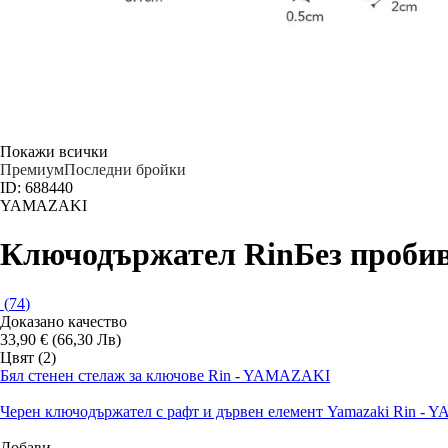
Покажи всички
Премиум
Последни бройки
ID: 688440
YAMAZAKI
Ключодържател Rin
Без проби
(
74
)
Доказано качество
33,90 € (66,30 Лв)
Цвят (2)
Бял стенен стелаж за ключове Rin - YAMAZAKI
Черен ключодържател с рафт и дървен елемент Yamazaki Rin -
Добави