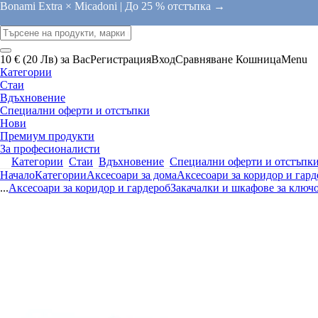
Bonami Extra × Micadoni |
До 25 % отстъпка →
10 € (20 Лв) за Вас
Регистрация
Вход
Сравняване
Кошница
Menu
Категории
Стаи
Вдъхновение
Специални оферти и отстъпки
Нови
Премиум продукти
За професионалисти
Категории
Стаи
Вдъхновение
Специални оферти и отстъпк
Начало
Категории
Аксесоари за дома
Аксесоари за коридор и гард
...
Аксесоари за коридор и гардероб
Закачалки и шкафове за ключ