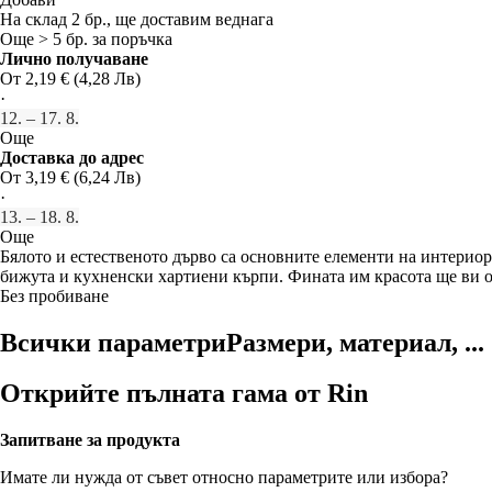
На склад 2 бр., ще доставим веднага
Още > 5 бр. за поръчка
Лично получаване
От 2,19 € (4,28 Лв)
·
12. – 17. 8.
Още
Доставка до адрес
От 3,19 € (6,24 Лв)
·
13. – 18. 8.
Още
Бялото и естественото дърво са основните елементи на интериор
бижута и кухненски хартиени кърпи. Фината им красота ще ви 
Без пробиване
Всички параметри
Размери, материал, ...
Открийте пълната гама от Rin
Запитване за продукта
Имате ли нужда от съвет относно параметрите или избора?