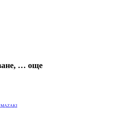
ване
, …
още
 YAMAZAKI