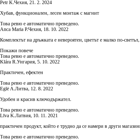
Petr K.
Чехия
,
21. 2. 2024
Хубав, функционален, лесен монтаж с магнит
Това ревю е автоматично преведено.
Anca Maria P.
Чехия
,
18. 10. 2022
Комплектът на дръжката е невероятен, цветът е малко по-светъл,
Покажи повече
Това ревю е автоматично преведено.
Klára R.
Унгария
,
5. 10. 2022
Практичен, ефектен
Това ревю е автоматично преведено.
Eglė A.
Литва
,
12. 8. 2022
Удобен и красив ключодържател.
Това ревю е автоматично преведено.
Līva K.
Латвия
,
10. 11. 2021
практичен продукт, който е трудно да се намери в други магазин
Това ревю е автоматично преведено.