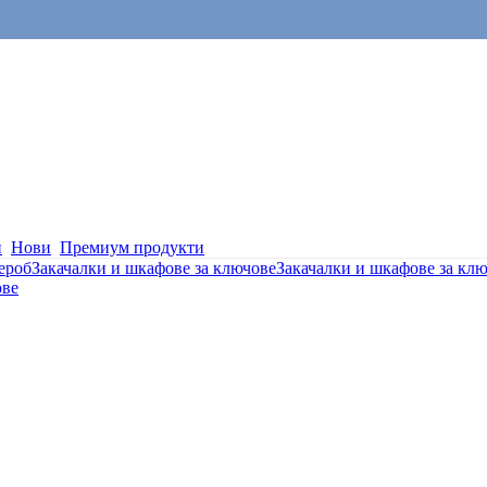
и
Нови
Премиум продукти
ероб
Закачалки и шкафове за ключове
Закачалки и шкафове за кл
ове