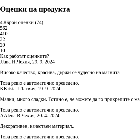
Оценки на продукта
4.8
Брой оценки
(
74
)
5
62
4
10
3
2
2
0
1
0
Как работят оценките?
J
Jana H.
Чехия
,
29. 9. 2024
Високо качество, красива, държи се чудесно на магнита
Това ревю е автоматично преведено.
K
Krista J.
Латвия
,
19. 9. 2024
Малки, много сладки. Готино е, че можете да го прикрепите с ма
Това ревю е автоматично преведено.
A
Alena B.
Чехия
,
20. 4. 2024
Декоративен, качествен материал..
Това ревю е автоматично преведено.