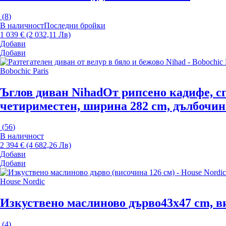
(
8
)
В наличност
Последни бройки
1 039 € (2 032,11 Лв)
Добави
Добави
Bobochic Paris
Ъглов диван Nihad
От рипсено кадифе, сг
четириместен, ширина 282 cm, дълбочина
(
56
)
В наличност
2 394 € (4 682,26 Лв)
Добави
Добави
House Nordic
Изкуствено маслиново дърво
43x47 cm, в
(
4
)