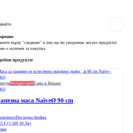
двайте
ерпанo
кнете върху "следване" и ние ще ви уведомим, когато продуктът
ово е наличен за покупка.
добни продукти
емиум
Изгодна цена
Само в Bonami
KO
апезна маса Naïve
Ø 90 cm
аличност
Последна бройка
25 € (3 569,39 Лв)
ави