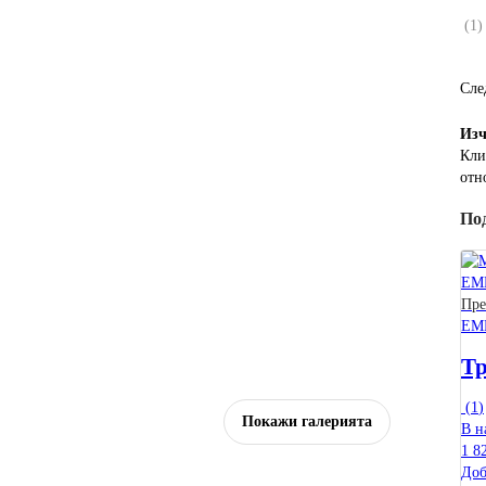
(
1
)
Сле
Изч
Кли
отн
По
Пр
EM
Тр
(
1
)
Покажи галерията
В н
1 8
Доб