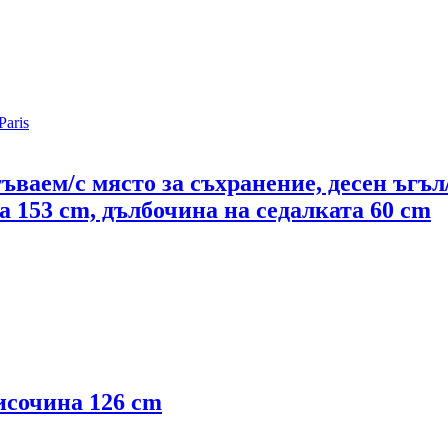
ъваем/с място за съхранение, десен ъгъл
 153 cm, дълбочина на седалката 60 cm
исочина 126 cm