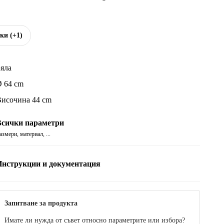
чки
(+1)
яла
 64 cm
исочина 44 cm
Всички параметри
азмери, материал, ...
Инструкции и документация
d model (.3ds)
d model (.skp)
Запитване за продукта
Имате ли нужда от съвет относно параметрите или избора?