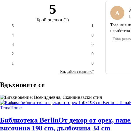
5
A
П
Брой оценки
(
1
)
Това не е н
5
1
изработена
4
0
Това ревю
3
0
2
0
1
0
Как работят оценките?
Вдъхновете се
TemaHome
Библиотека Berlin
От декор от орех, пан
височина 198 cm, дълбочина 34 cm