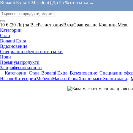
Bonami Extra × Micadoni |
До 25 % отстъпка →
10 € (20 Лв) за Вас
Регистрация
Вход
Сравняване
Кошница
Menu
Категории
Стаи
Bonami Extra
Вдъхновение
Специални оферти и отстъпки
Нови
Премиум продукти
За професионалисти
Категории
Стаи
Bonami Extra
Вдъхновение
Специални офер
Начало
Категории
Мебели
Маси и бюра
Холни маси
Холни маси
...