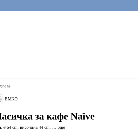
729226
EMKO
асичка за кафе Naïve
а, ø 64 cm, височина 44 cm
, …
още