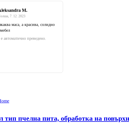
Aleksandra M.
олша
,
7. 12. 2023
якаква маса, а красива, солидно
 мебел
 е автоматично преведено.
ел тип пчелна пита, oбработка на повърх