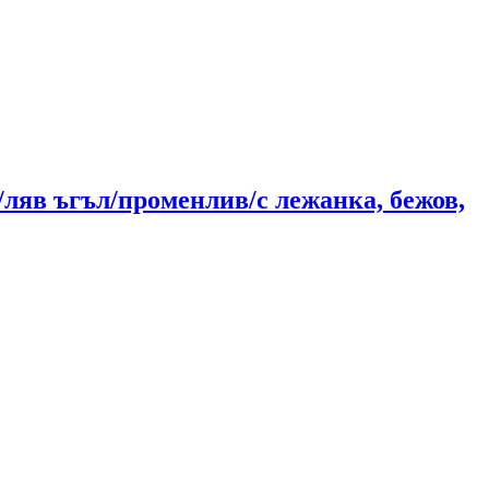
/ляв ъгъл/променлив/с лежанка, бежов,