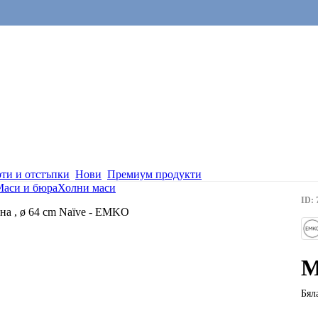
ти и отстъпки
Нови
Премиум продукти
Маси и бюра
Холни маси
ID: 
М
Бял