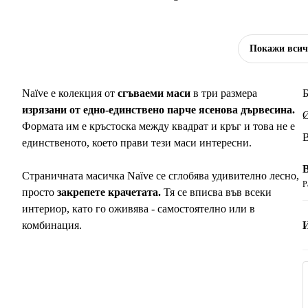
Покажи вси
Naïve е колекция от
сгъваеми маси
в три размера
Б
изрязани от едно-единствено парче ясенова дървесина.
Ø
Формата им е кръстоска между квадрат и кръг и това не е
В
единственото, което прави тези маси интересни.
Страничната масичка Naïve се сглобява удивително лесно,
Р
просто
закрепете крачетата.
Тя се вписва във всеки
интериор, като го оживява - самостоятелно или в
комбинация.
3
3