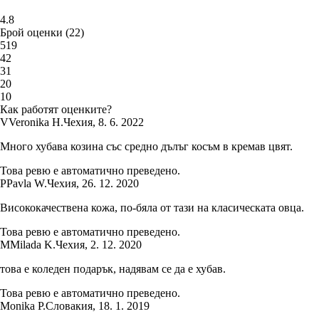
4.8
Брой оценки
(
22
)
5
19
4
2
3
1
2
0
1
0
Как работят оценките?
V
Veronika H.
Чехия
,
8. 6. 2022
Много хубава козина със средно дълъг косъм в кремав цвят.
Това ревю е автоматично преведено.
P
Pavla W.
Чехия
,
26. 12. 2020
Висококачествена кожа, по-бяла от тази на класическата овца.
Това ревю е автоматично преведено.
M
Milada K.
Чехия
,
2. 12. 2020
това е коледен подарък, надявам се да е хубав.
Това ревю е автоматично преведено.
Monika P.
Словакия
,
18. 1. 2019