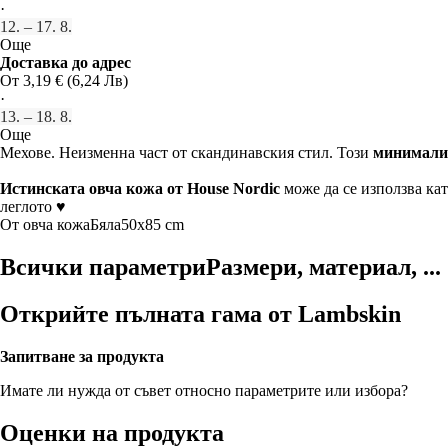
·
12. – 17. 8.
Още
Доставка до адрес
От 3,19 € (6,24 Лв)
·
13. – 18. 8.
Още
Мехове. Неизменна част от скандинавския стил. Този
минимали
Истинската овча кожа от House Nordic
може да се използва кат
леглото ♥
От овча кожа
Бяла
50x85 cm
Всички параметри
Размери, материал, ...
Открийте пълната гама от Lambskin
Запитване за продукта
Имате ли нужда от съвет относно параметрите или избора?
Оценки на продукта