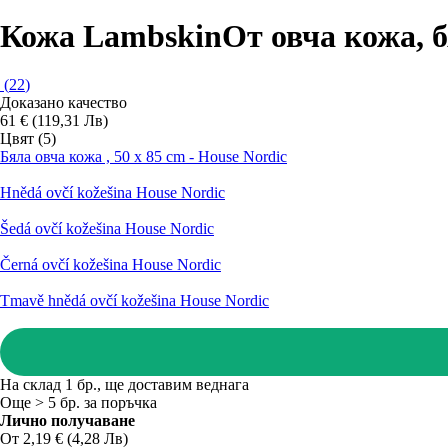
Кожа Lambskin
От овча кожа, б
(
22
)
Доказано качество
61 € (119,31 Лв)
Цвят (5)
Бяла овча кожа , 50 x 85 cm - House Nordic
Hnědá ovčí kožešina House Nordic
Šedá ovčí kožešina House Nordic
Černá ovčí kožešina House Nordic
Tmavě hnědá ovčí kožešina House Nordic
На склад 1 бр., ще доставим веднага
Още > 5 бр. за поръчка
Лично получаване
От 2,19 € (4,28 Лв)