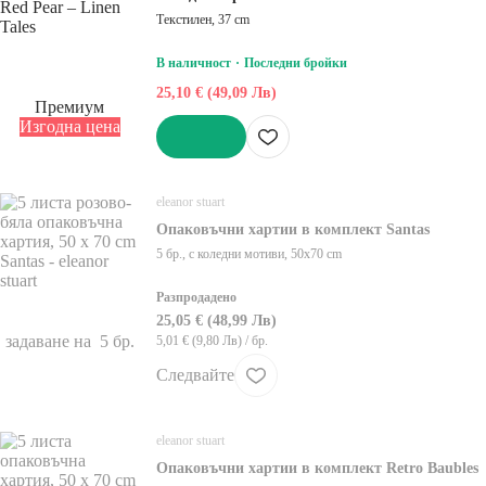
Текстилен, 37 cm
В наличност
Последни бройки
25,10 € (49,09 Лв)
Премиум
Изгодна цена
ДОБАВИ
eleanor stuart
Опаковъчни хартии в комплект Santas
5 бр., с коледни мотиви, 50x70 cm
Разпродадено
25,05 € (48,99 Лв)
задаване на 5 бр.
5,01 € (9,80 Лв) / бр.
Следвайте
eleanor stuart
Опаковъчни хартии в комплект Retro Baubles