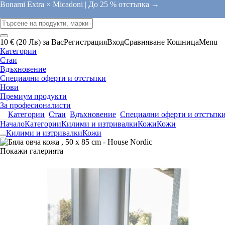
Bonami Extra × Micadoni |
До 25 % отстъпка →
10 € (20 Лв) за Вас
Регистрация
Вход
Сравняване
Кошница
Menu
Категории
Стаи
Вдъхновение
Специални оферти и отстъпки
Нови
Премиум продукти
За професионалисти
Категории
Стаи
Вдъхновение
Специални оферти и отстъпк
Начало
Категории
Килими и изтривалки
Кожи
Кожи
...
Килими и изтривалки
Кожи
Покажи галерията