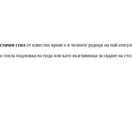
стичен стил
от известно време е в челните редици на най-популя
о топла подложка на пода или като възглавница за сядане на стол 