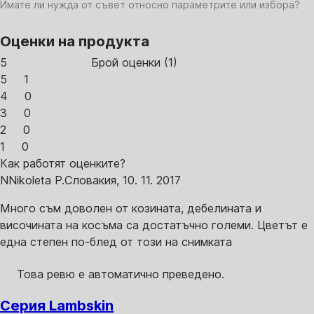
Имате ли нужда от съвет относно параметрите или избора?
Оценки на продукта
5
Брой оценки
(
1
)
5
1
4
0
3
0
2
0
1
0
Как работят оценките?
N
Nikoleta P.
Словакия
,
10. 11. 2017
Много съм доволен от козината, дебелината и
височината на косъма са достатъчно големи. Цветът е
една степен по-блед от този на снимката
Това ревю е автоматично преведено.
Серия Lambskin