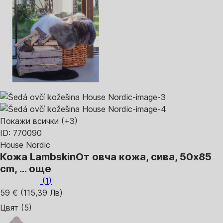
Покажи всички
(+3)
ID: 770090
House Nordic
Кожа Lambskin
От овча кожа, сива, 50x85
cm
, …
още
(
1
)
59 € (115,39 Лв)
Цвят (5)