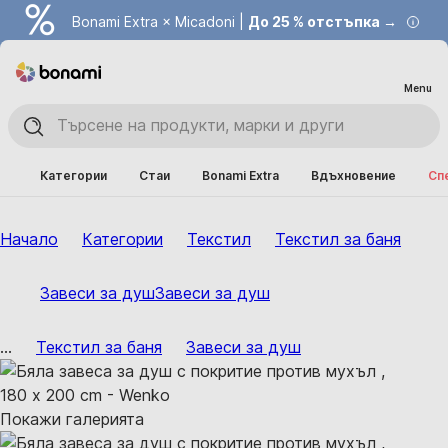
Bonami Extra × Micadoni |
До 25 % отстъпка →
Menu
Категории
Стаи
Bonami Extra
Вдъхновение
Сп
Начало
Категории
Текстил
Текстил за баня
Завеси за душ
Завеси за душ
...
Текстил за баня
Завеси за душ
Покажи галерията