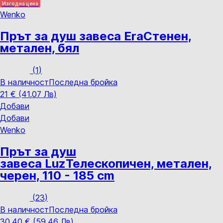
Изгодна цена
Wenko
Прът за душ завеса Era
Стенен,
метален, бял
(
1
)
В наличност
Последна бройка
21 € (41,07 Лв)
Добави
Добави
Wenko
Прът за душ
завеса Luz
Телескопичен, метален,
черен, 110 - 185 cm
(
23
)
В наличност
Последна бройка
30,40 € (59,46 Лв)