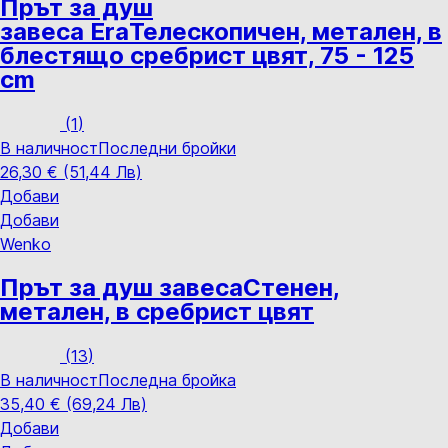
Прът за душ
завеса Era
Телескопичен, метален, в
блестящо сребрист цвят, 75 - 125
cm
(
1
)
В наличност
Последни бройки
26,30 € (51,44 Лв)
Добави
Добави
Wenko
Прът за душ завеса
Стенен,
метален, в сребрист цвят
(
13
)
В наличност
Последна бройка
35,40 € (69,24 Лв)
Добави