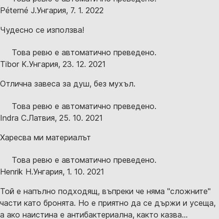
Péterné J.
Унгария
,
7. 1. 2022
Чудесно се използва!
Това ревю е автоматично преведено.
Tibor K.
Унгария
,
23. 12. 2021
Отлична завеса за душ, без мухъл.
Това ревю е автоматично преведено.
Indra C.
Латвия
,
25. 10. 2021
Харесва ми материалът
Това ревю е автоматично преведено.
Henrik H.
Унгария
,
1. 10. 2021
Той е напълно подходящ, въпреки че няма "сложните"
части като бронята. Но е приятно да се държи и усеща,
а ако наистина е антибактериална, както казва...