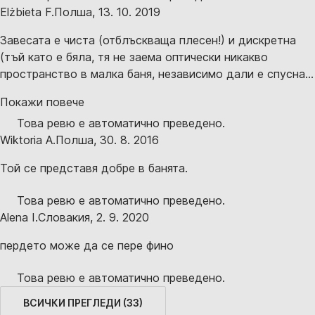
Elżbieta F.
Полша
,
13. 10. 2019
Завесата е чиста (отблъскваща плесен!) и дискретна
(тъй като е бяла, тя не заема оптически никакво
пространство в малка баня, независимо дали е спусна...
Покажи повече
Това ревю е автоматично преведено.
Wiktoria A.
Полша
,
30. 8. 2016
Той се представя добре в банята.
Това ревю е автоматично преведено.
Alena I.
Словакия
,
2. 9. 2020
пердето може да се пере фино
Това ревю е автоматично преведено.
ВСИЧКИ ПРЕГЛЕДИ
(
33
)