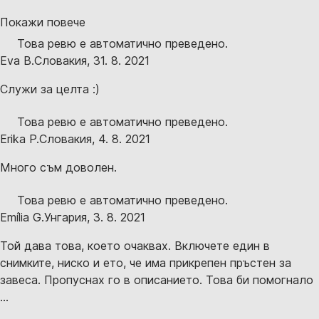
Покажи повече
Това ревю е автоматично преведено.
Eva B.
Словакия
,
31. 8. 2021
Служи за целта :)
Това ревю е автоматично преведено.
Erika P.
Словакия
,
4. 8. 2021
Много съм доволен.
Това ревю е автоматично преведено.
Emília G.
Унгария
,
3. 8. 2021
Той дава това, което очаквах. Включете един в
снимките, ниско и ето, че има прикрепен пръстен за
завеса. Пропуснах го в описанието. Това би помогнало
...