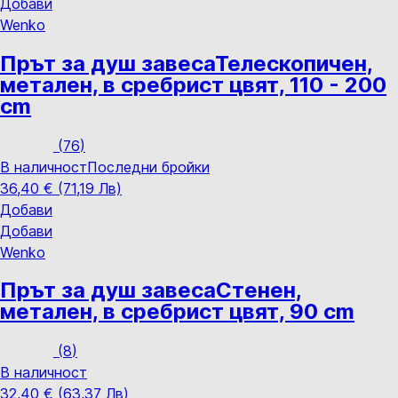
Добави
Wenko
Прът за душ завеса
Телескопичен,
метален, в сребрист цвят, 110 - 200
cm
(
76
)
В наличност
Последни бройки
36,40 € (71,19 Лв)
Добави
Добави
Wenko
Прът за душ завеса
Стенен,
метален, в сребрист цвят, 90 cm
(
8
)
В наличност
32,40 € (63,37 Лв)