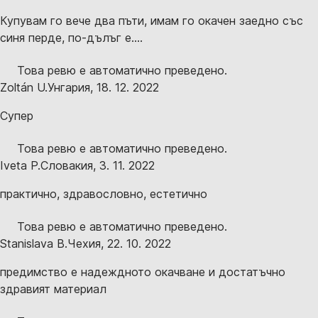
Купувам го вече два пъти, имам го окачен заедно със
синя перде, по-дълъг е....
Това ревю е автоматично преведено.
Zoltán U.
Унгария
,
18. 12. 2022
Супер
Това ревю е автоматично преведено.
Iveta P.
Словакия
,
3. 11. 2022
практично, здравословно, естетично
Това ревю е автоматично преведено.
Stanislava B.
Чехия
,
22. 10. 2022
предимство е надеждното окачване и достатъчно
здравият материал