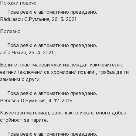
Покажи повече
Това ревю е автоматично преведено.
Rădulescu C.
Румъния
,
26. 5. 2021
Полезно
Това ревю е автоматично преведено.
Jiří J.
Чехия
,
25. 4. 2021
Белите пластмасови куки изглеждат изключително
евтини (включени са хромирани пръчки), трябва да ги
заменим с други.
Това ревю е автоматично преведено.
Penescu D.
Румъния
,
4. 12. 2019
Качествен материал, цвят, както исках, много добра
стойност за парите.
Това ревю е автоматично преведено.