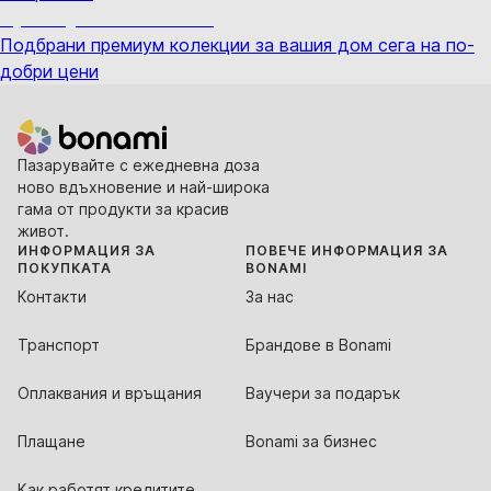
Премиум с отстъпка
Подбрани премиум колекции за вашия дом сега на по-
добри цени
Пазарувайте с ежедневна доза
ново вдъхновение и най-широка
гама от продукти за красив
живот.
ИНФОРМАЦИЯ ЗА
ПОВЕЧЕ ИНФОРМАЦИЯ ЗА
ПОКУПКАТА
BONAMI
Контакти
За нас
Транспорт
Брандове в Bonami
Оплаквания и връщания
Ваучери за подарък
Плащане
Bonami за бизнес
Как работят кредитите