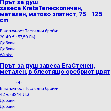
Прът за душ
завеса Kreta
Телескопичен,
метален, матово златист, 75 - 125
cm
В наличност
Последни бройки
29,40 € (57,50 Лв)
Добави
Добави
Wenko
Прът за душ завеса Era
Стенен,
метален, в блестящо сребрист цвят
(
4
)
В наличност
Последни бройки
42 € (82,14 Лв)
Добави
Добави