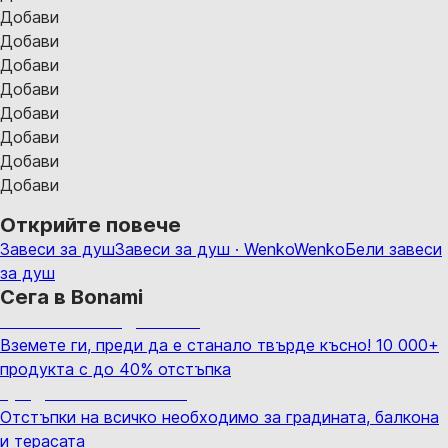
Добави
Добави
Добави
Добави
Добави
Добави
Добави
Добави
Открийте повече
Завеси за душ
Завеси за душ · Wenko
Wenko
Бели завеси
за душ
Сега в Bonami
Summer Sale до -40%
Вземете ги, преди да е станало твърде късно! 10 000+
продукта с до 40% отстъпка
Градина с отстъпка
Отстъпки на всичко необходимо за градината, балкона
и терасата