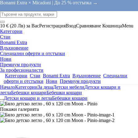
Bonami Extra × Micadoni |
До 25 % отстъпка →
10 € (20 Лв) за Вас
Регистрация
Вход
Сравняване
Кошница
Menu
Категории
Стаи
Bonami Extra
Вдъхновение
Специални оферти и отстъпки
Нови
Премиум продукти
За професионалисти
Категории
Стаи
Bonami Extra
Вдъхновение
Специални
оферти и отстъпки
Нови
Премиум продукти
Начало
Категории
За деца
Детски мебели
Детски кошари и
легла
Бебешки кошари
Бебешки кошари
...
Детски кошари и легла
Бебешки кошари
Покажи галерията