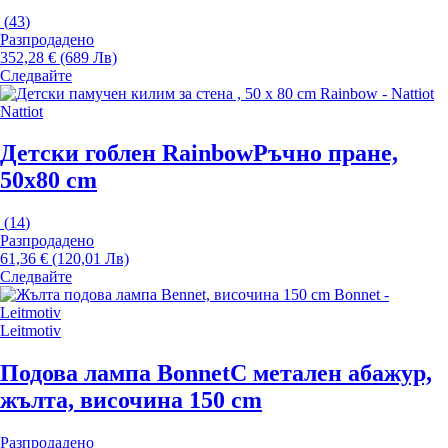
(
43
)
Разпродадено
352,28 € (689 Лв)
Следвайте
Nattiot
Детски гоблен Rainbow
Ръчно пране,
50x80 cm
(
14
)
Разпродадено
61,36 € (120,01 Лв)
Следвайте
Leitmotiv
Подова лампа Bonnet
С метален абажур,
жълта, височина 150 cm
Разпродадено