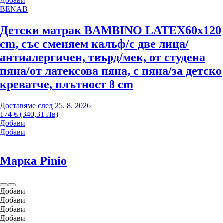
Добави
BENAB
Детски матрак BAMBINO LATEX
60x120
cm, със сменяем калъф/с две лица/
антиалергичен, твърд/мек, от студена
пяна/от латексова пяна, с пяна/за детско
креватче, плътност 8 cm
Доставяме след 25. 8. 2026
174 € (340,31 Лв)
Добави
Добави
Марка Pinio
Добави
Добави
Добави
Добави