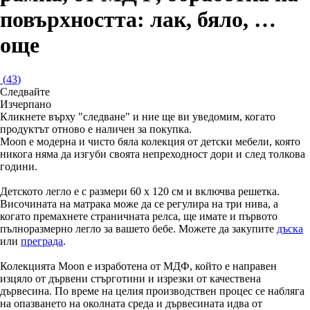
повърхността: лак, бяло
, …
още
(
43
)
Следвайте
Изчерпанo
Кликнете върху "следване" и ние ще ви уведомим, когато
продуктът отново е наличен за покупка.
Moon е модерна и чисто бяла колекция от детски мебели, която
никога няма да изгуби своята непреходност дори и след толкова
години.
Детското легло е с размери 60 x 120 см и включва решетка.
Височината на матрака може да се регулира на три нива, а
когато премахнете страничната релса, ще имате и първото
пълноразмерно легло за вашето бебе. Можете да закупите
дъска
или
преграда
.
Колекцията Moon е изработена от МДФ, който е направен
изцяло от дървени стърготини и изрезки от качествена
дървесина. По време на целия производствен процес се набляга
на опазването на околната среда и дървесината идва от