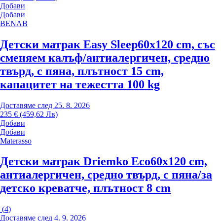
Добави
Добави
BENAB
Детски матрак Easy Sleep
60x120 cm, със
сменяем калъф/антиалергичен, средно
твърд, с пяна, плътност 15 cm,
капацитет на тежестта 100 kg
Доставяме след 25. 8. 2026
235 € (459,62 Лв)
Добави
Добави
Materasso
Детски матрак Driemko Eco
60x120 cm,
антиалергичен, средно твърд, с пяна/за
детско креватче, плътност 8 cm
(
4
)
Доставяме след 4. 9. 2026