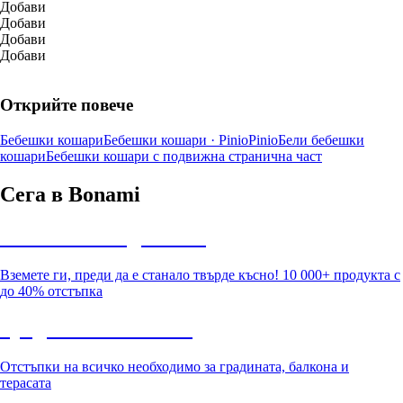
Добави
Добави
Добави
Добави
Открийте повече
Бебешки кошари
Бебешки кошари · Pinio
Pinio
Бели бебешки
кошари
Бебешки кошари с подвижна странична част
Сега в Bonami
Summer Sale до -40%
Вземете ги, преди да е станало твърде късно! 10 000+ продукта с
до 40% отстъпка
Градина с отстъпка
Отстъпки на всичко необходимо за градината, балкона и
терасата