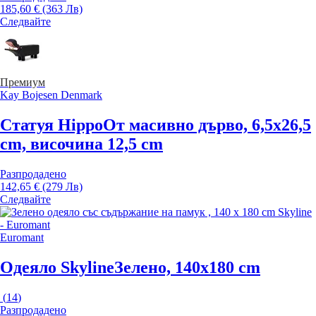
185,60 € (363 Лв)
Следвайте
Премиум
Kay Bojesen Denmark
Статуя Hippo
От масивно дърво, 6,5x26,5
cm, височина 12,5 cm
Разпродадено
142,65 € (279 Лв)
Следвайте
Euromant
Одеяло Skyline
Зелено, 140x180 cm
(
14
)
Разпродадено