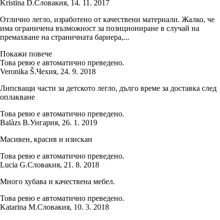
Kristína Ď.
Словакия
,
14. 11. 2017
Отлично легло, изработено от качествени материали. Жалко, че
има ограничена възможност за позициониране в случай на
премахване на страничната бариера,...
Покажи повече
Това ревю е автоматично преведено.
Veronika Š.
Чехия
,
24. 9. 2018
Липсващи части за детското легло, дълго време за доставка след
оплакване
Това ревю е автоматично преведено.
Balàzs B.
Унгария
,
26. 1. 2019
Масивен, красив и изискан
Това ревю е автоматично преведено.
Lucia G.
Словакия
,
21. 8. 2018
Много хубава и качествена мебел.
Това ревю е автоматично преведено.
Katarina M.
Словакия
,
10. 3. 2018