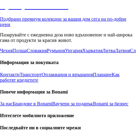
Премиум с отстъпка
Подбрани премиум колекции за вашия дом сега на по-добри
цени
Пазарувайте с ежедневна доза ново вдъхновение и най-широка
гама от продукти за красив живот.
Чехия
Полша
Словакия
Румъния
Унгария
Хърватия
Литва
Латвия
Сл
Информация за покупката
Контакти
Транспорт
Оплаквания и връщания
Плащане
Как
работят кредитите
Повече информация за Bonami
За нас
Брандове в Bonami
Ваучери за подарък
Bonami за бизнес
Изтеглете мобилното приложение
Последвайте ни в социалните мрежи