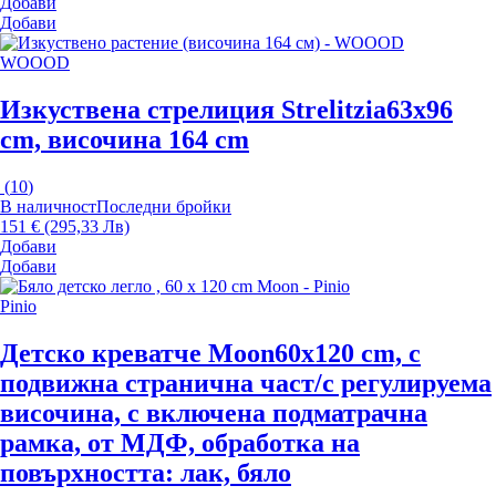
Добави
Добави
WOOOD
Изкуствена стрелиция Strelitzia
63x96
cm, височина 164 cm
(
10
)
В наличност
Последни бройки
151 € (295,33 Лв)
Добави
Добави
Pinio
Детско креватче Moon
60x120 cm, с
подвижна странична част/с регулируема
височина, с включена подматрачна
рамка, от МДФ, oбработка на
повърхността: лак, бяло