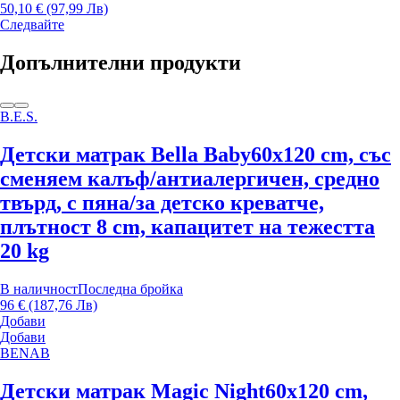
50,10 € (97,99 Лв)
Следвайте
Допълнителни продукти
B.E.S.
Детски матрак Bella Baby
60x120 cm, със
сменяем калъф/антиалергичен, средно
твърд, с пяна/за детско креватче,
плътност 8 cm, капацитет на тежестта
20 kg
В наличност
Последна бройка
96 € (187,76 Лв)
Добави
Добави
BENAB
Детски матрак Magic Night
60x120 cm,