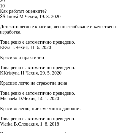
2
0
1
0
Как работят оценките?
Š
Šilarová M.
Чехия
,
19. 8. 2020
Детското легло е красиво, лесно сглобяване и качествена
изработка.
Това ревю е автоматично преведено.
E
Eva T.
Чехия
,
11. 6. 2020
Красиво и практично
Това ревю е автоматично преведено.
K
Kristyna H.
Чехия
,
29. 5. 2020
Красиво легло на страхотна цена
Това ревю е автоматично преведено.
Michaela D.
Чехия
,
14. 1. 2020
Красиво легло, ние сме много доволни.
Това ревю е автоматично преведено.
Vierka B.
Словакия
,
1. 8. 2018