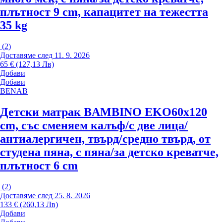
плътност 9 cm, капацитет на тежестта
35 kg
(
2
)
Доставяме след 11. 9. 2026
65 € (127,13 Лв)
Добави
Добави
BENAB
Детски матрак BAMBINO EKO
60x120
cm, със сменяем калъф/с две лица/
антиалергичен, твърд/средно твърд, от
студена пяна, с пяна/за детско креватче,
плътност 6 cm
(
2
)
Доставяме след 25. 8. 2026
133 € (260,13 Лв)
Добави