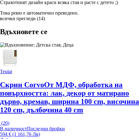
Страхотният дизайн краси всяка стая и расте с детето ;)
Това ревю е автоматично преведено.
всички прегледи
(
14
)
Вдъхновете се
Teulat
Скрин Corvo
От МДФ, oбработка на
повърхността: лак, декор от матирано
дърво, кремав, ширина 100 cm, височина
120 cm, дълбочина 40 cm
(
20
)
В наличност
Последни бройки
594 € (1 161,76 Лв)