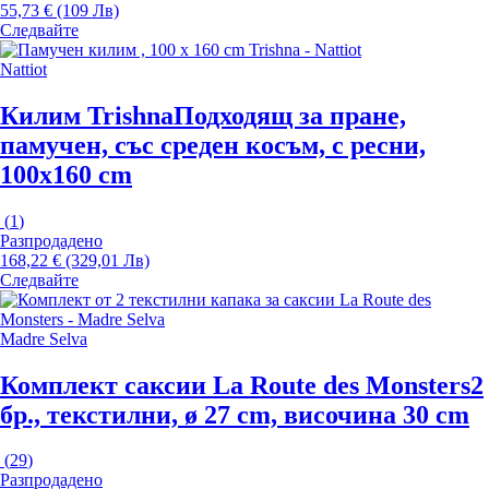
55,73 € (109 Лв)
Следвайте
Nattiot
Килим Trishna
Подходящ за пране,
памучен, със среден косъм, с ресни,
100x160 cm
(
1
)
Разпродадено
168,22 € (329,01 Лв)
Следвайте
Madre Selva
Комплект саксии La Route des Monsters
2
бр., текстилни, ø 27 cm, височина 30 cm
(
29
)
Разпродадено