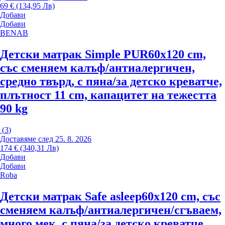
69 € (134,95 Лв)
Добави
Добави
BENAB
Детски матрак Simple PUR
60x120 cm,
със сменяем калъф/антиалергичен,
средно твърд, с пяна/за детско креватче,
плътност 11 cm, капацитет на тежестта
90 kg
(
3
)
Доставяме след 25. 8. 2026
174 € (340,31 Лв)
Добави
Добави
Roba
Детски матрак Safe asleep
60x120 cm, със
сменяем калъф/антиалергичен/сгъваем,
много мек, с пяна/за детско креватче,