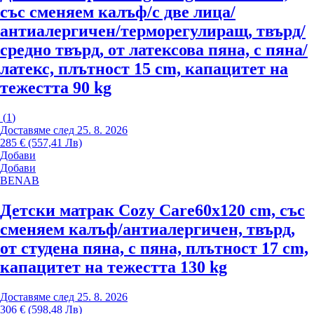
със сменяем калъф/с две лица/
антиалергичен/терморегулиращ, твърд/
средно твърд, от латексова пяна, с пяна/
латекс, плътност 15 cm, капацитет на
тежестта 90 kg
(
1
)
Доставяме след 25. 8. 2026
285 € (557,41 Лв)
Добави
Добави
BENAB
Детски матрак Cozy Care
60x120 cm, със
сменяем калъф/антиалергичен, твърд,
от студена пяна, с пяна, плътност 17 cm,
капацитет на тежестта 130 kg
Доставяме след 25. 8. 2026
306 € (598,48 Лв)