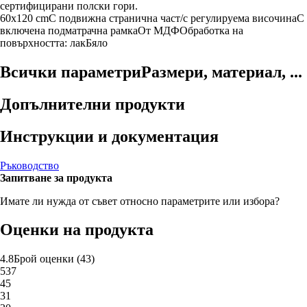
сертифицирани полски гори.
60x120 cm
С подвижна странична част/с регулируема височина
С
включена подматрачна рамка
От МДФ
Oбработка на
повърхността: лак
Бяло
Всички параметри
Размери, материал, ...
Допълнителни продукти
Инструкции и документация
Ръководство
Запитване за продукта
Имате ли нужда от съвет относно параметрите или избора?
Оценки на продукта
4.8
Брой оценки
(
43
)
5
37
4
5
3
1