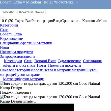
Bonami Extra × Micadoni |
До 25 % отстъпка →
10 € (20 Лв) за Вас
Регистрация
Вход
Сравняване
Кошница
Menu
Категории
Стаи
Bonami Extra
Вдъхновение
Специални оферти и отстъпки
Нови
Премиум продукти
За професионалисти
Категории
Стаи
Bonami Extra
Вдъхновение
Специални
оферти и отстъпки
Нови
Премиум продукти
Начало
Категории
Мебели
Легла и матраци
Матраци
Футон
матраци
Футон матраци
...
Матраци
Футон матраци
Покажи галерията