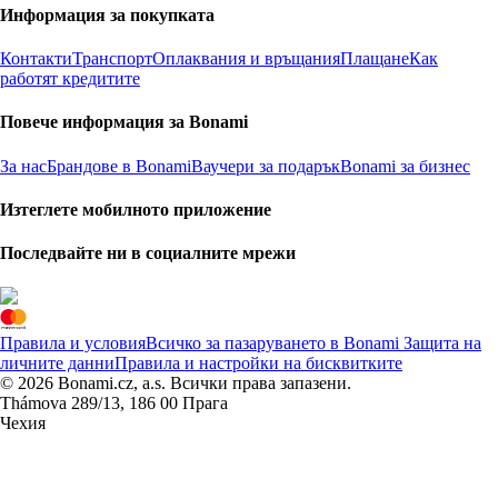
Информация за покупката
Контакти
Транспорт
Оплаквания и връщания
Плащане
Как
работят кредитите
Повече информация за Bonami
За нас
Брандове в Bonami
Ваучери за подарък
Bonami за бизнес
Изтеглете мобилното приложение
Последвайте ни в социалните мрежи
Правила и условия
Всичко за пазаруването в Bonami
Защита на
личните данни
Правила и настройки на бисквитките
© 2026 Bonami.cz, a.s. Всички права запазени.
Thámova 289/13, 186 00 Прага
Чехия