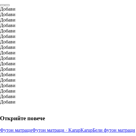
Добави
Добави
Добави
Добави
Добави
Добави
Добави
Добави
Добави
Добави
Добави
Добави
Добави
Добави
Добави
Добави
Добави
Добави
Открийте повече
Футон матраци
Футон матраци · Karup
Karup
Бели футон матраци