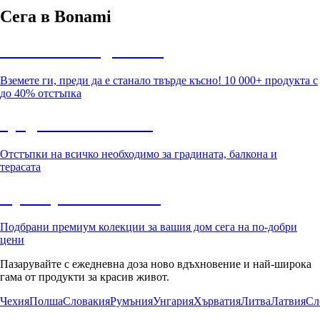
Сега в Bonami
Summer Sale до -40%
Вземете ги, преди да е станало твърде късно! 10 000+ продукта с
до 40% отстъпка
Градина с отстъпка
Отстъпки на всичко необходимо за градината, балкона и
терасата
Премиум с отстъпка
Подбрани премиум колекции за вашия дом сега на по-добри
цени
Пазарувайте с ежедневна доза ново вдъхновение и най-широка
гама от продукти за красив живот.
Чехия
Полша
Словакия
Румъния
Унгария
Хърватия
Литва
Латвия
Сл