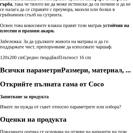
гърба
, така че тялото ви да може истински да си почине и да не
се налага да се справяте с преумора, мазоли или болки в
гръбначния стълб на сутринта.
Освен това кокосовите влакна правят този матрак
устойчив на
плесени и прахови акари.
Забележка: За да удължите живота на матрака и да го
поддържате чист, препоръчваме да използвате чаршаф.
120x200 cm
Средно твърд
Бял
Плътност 16 cm
Всички параметри
Размери, материал, ...
Открийте пълната гама от Coco
Запитване за продукта
Имате ли нужда от съвет относно параметрите или избора?
Оценки на продукта
Показаната оценка се основава на отзиви на варианти на този