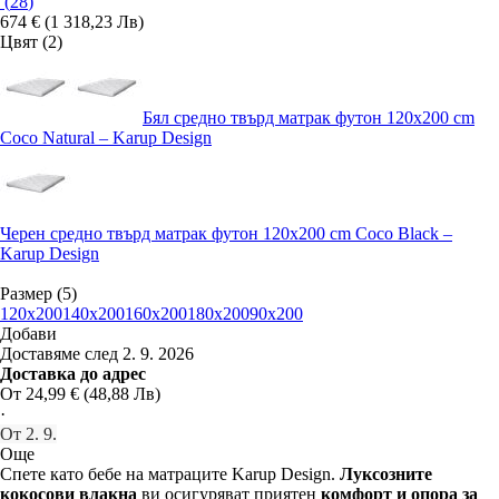
(
28
)
674 € (1 318,23 Лв)
Цвят (2)
Бял средно твърд матрак футон 120x200 cm
Coco Natural – Karup Design
Черен средно твърд матрак футон 120x200 cm Coco Black –
Karup Design
Размер (5)
120x200
140x200
160x200
180x200
90x200
Добави
Доставяме след 2. 9. 2026
Доставка до адрес
От 24,99 € (48,88 Лв)
·
От 2. 9.
Още
Спете като бебе на матраците Karup Design.
Луксозните
кокосови влакна
ви осигуряват приятен
комфорт и опора за