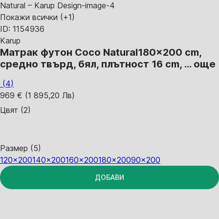
Покажи всички
(+1)
ID: 1154936
Karup
Матрак футон Coco Natural
180x200 cm,
средно твърд, бял, плътност 16 cm
, …
още
(
4
)
969 € (1 895,20 Лв)
Цвят (2)
Размер (5)
120x200
140x200
160x200
180x200
90x200
ДОБАВИ