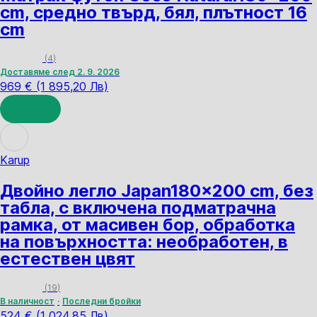
cm, средно твърд, бял, плътност 16
cm
(
4
)
Доставяме след 2. 9. 2026
969 € (1 895,20 Лв)
ДОБАВИ
Karup
Двойно легло Japan
180x200 cm, без
табла, с включена подматрачна
рамка, от масивен бор, oбработка
на повърхността: необработен, в
естествен цвят
(
19
)
В наличност
Последни бройки
524 € (1 024,85 Лв)