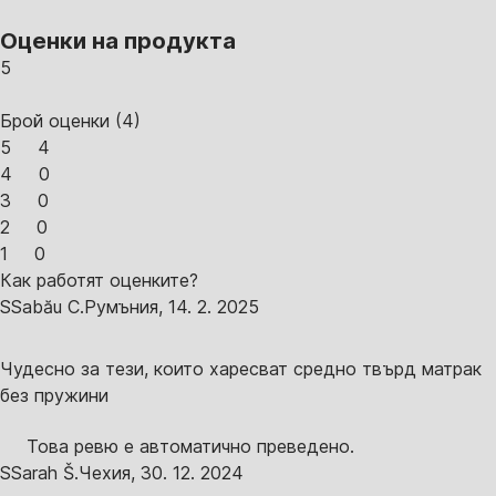
Оценки на продукта
5
Брой оценки
(
4
)
5
4
4
0
3
0
2
0
1
0
Как работят оценките?
S
Sabău C.
Румъния
,
14. 2. 2025
Чудесно за тези, които харесват средно твърд матрак
без пружини
Това ревю е автоматично преведено.
S
Sarah Š.
Чехия
,
30. 12. 2024