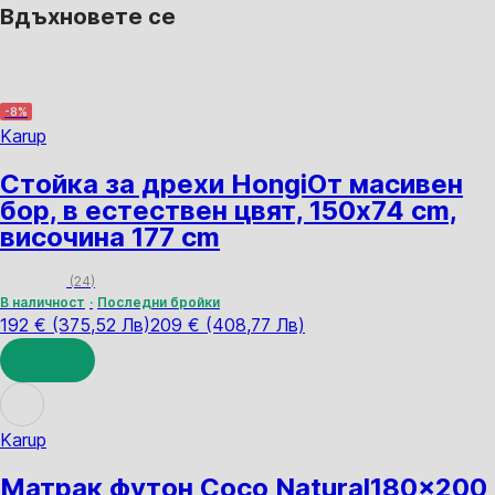
Вдъхновете се
-8%
Karup
Стойка за дрехи Hongi
От масивен
бор, в естествен цвят, 150x74 cm,
височина 177 cm
(
24
)
В наличност
Последни бройки
192 € (375,52 Лв)
209 € (408,77 Лв)
ДОБАВИ
Karup
Матрак футон Coco Natural
180x200