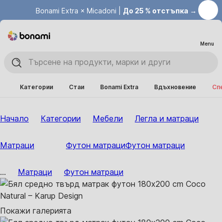
Bonami Extra × Micadoni |
До 25 % отстъпка →
Menu
Категории
Стаи
Bonami Extra
Вдъхновение
Сп
Начало
Категории
Мебели
Легла и матраци
Матраци
Футон матраци
Футон матраци
...
Матраци
Футон матраци
Покажи галерията