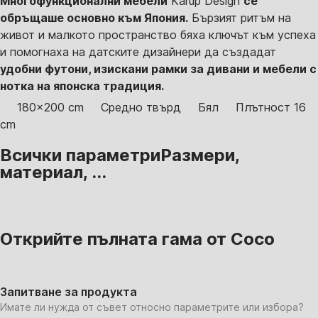
Многофункционални мебели
Karup Design
се
обръщаше основно към Япония.
Бързият ритъм на
живот и малкото пространство бяха ключът към успеха
и помогнаха на датските дизайнери да създадат
удобни футони, изискани рамки за дивани и мебели с
нотка на японска традиция.
180x200 cm
Средно твърд
Бял
Плътност 16
cm
Всички параметри
Размери,
материал, ...
Открийте пълната гама от Coco
Запитване за продукта
Имате ли нужда от съвет относно параметрите или избора?