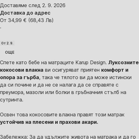
Доставяме след 2. 9. 2026
Доставка до адрес
От 34,99 € (68,43 Лв)
·
От 2. 9.
ОЩЕ
Спете като бебе на матраците Karup Design.
Луксозните
кокосови влакна
ви осигуряват приятен
комфорт и
опора за гърба
, така че тялото ви да може истински
да си почине и да не се налага да се справяте с
преумора, мазоли или болки в гръбначния стълб на
сутринта.
Освен това кокосовите влакна правят този матрак
устойчив на плесени и прахови акари.
Забележка: За да удължите живота на матрака и да го