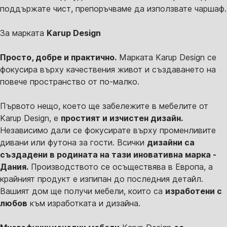
поддържате чист, препоръчваме да използвате чаршаф.
За марката
Karup Design
Просто, добре и практично.
Марката Karup Design се
фокусира върху качествения живот и създаването на
повече пространство от по-малко.
Първото нещо, което ще забележите в мебелите от
Karup Design, е
простият и изчистен дизайн.
Независимо дали се фокусирате върху променливите
дивани или футона за гости. Всички
дизайни са
създадени в родината на тази иновативна марка -
Дания.
Производството се осъществява в Европа, а
крайният продукт е изпипан до последния детайл.
Вашият дом ще получи мебели, които са
изработени с
любов
към изработката и дизайна.